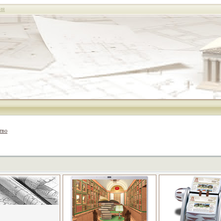
ия
тво