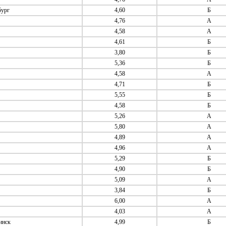
бург
4,60
Б
4,76
А
4,58
А
4,61
Б
3,80
Б
5,36
Б
4,58
А
4,71
Б
5,55
Б
4,58
Б
5,26
А
5,80
А
4,89
А
4,96
А
5,29
Б
4,90
Б
5,09
А
3,84
Б
6,00
А
4,03
А
инск
4,99
Б