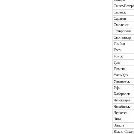
Санкт-Петер
Саранск
Саратов
Смоленск
Ставрополь
Сыктывкар
Тамбов
Тверь
Томск
Тула
Тюмень
Улан-Удэ
Ульяновск
Уфа
Хабаровск
Чебоксары
Челябинск
Черкесск
Чита
Элиста
Южно-Сахал