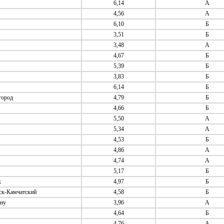
6,14
А
4,56
А
6,10
Б
3,51
Б
3,48
А
4,67
Б
5,39
Б
3,83
Б
6,14
Б
город
4,79
Б
4,66
Б
5,50
А
5,34
А
4,53
Б
4,86
А
4,74
А
5,17
Б
к
4,97
Б
ск-Камчатский
4,58
Б
ону
3,96
А
4,64
Б
4,76
А