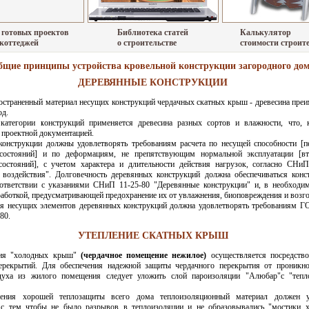
 готовых проектов
Библиотека статей
Калькулятор
 коттеджей
о строительстве
стоимости строит
бщие принципы устройства кровельной конструкции загородного до
ДЕРЕВЯННЫЕ КОНСТРУКЦИИ
остраненный материал несущих конструкций чердачных скатных крыш - древесина пре
од.
категории конструкций применяется древесина разных сортов и влажности, что, 
 проектной документацией.
конструкции должны удовлетворять требованиям расчета по несущей способности [п
состояний] и по деформациям, не препятствующим нормальной эксплуатации [вт
состояний], с учетом характера и длительности действия нагрузок, согласно СНиП
 воздействия". Долговечность деревянных конструкций должна обеспечиваться кон
ответствии с указаниями СНиП 11-25-80 "Деревянные конструкции" и, в необходи
аботкой, предусматривающей предохранение их от увлажнения, биоповреждения и возго
ля несущих элементов деревянных конструкций должна удовлетворять требованиям Г
80.
УТЕПЛЕНИЕ СКАТНЫХ КРЫШ
ция "холодных крыш"
(чердачное помещение нежилое)
осуществляется посредство
ерекрытий. Для обеспечения надежной защиты чердачного перекрытия от проникно
духа из жилого помещения следует уложить слой пароизоляции "Алюбар"с "тепл
чения хорошей теплозащиты всего дома теплоизоляционный материал должен у
 с тем чтобы не было разрывов в теплоизоляции и не образовывались "мостики х