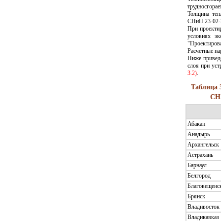
трудносгорае
Толщина теп
СНиП 23-02-2
При проектир
условиях э
"Проектирова
Расчетные п
Ниже приведе
слоя при ус
3.2)
.
Таблица 
СНи
Абакан
Анадырь
Архангельск
Астрахань
Барнаул
Белгород
Благовещенс
Брянск
Владивосток
Владикавказ