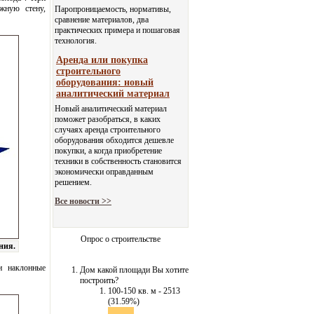
жную стену,
Паропроницаемость, нормативы,
сравнение материалов, два
практических примера и пошаговая
технология.
Аренда или покупка
строительного
оборудования: новый
аналитический материал
Новый аналитический материал
поможет разобраться, в каких
случаях аренда строительного
оборудования обходится дешевле
покупки, а когда приобретение
техники в собственность становится
экономически оправданным
решением.
Все новости >>
Опрос о строительстве
ния.
и наклонные
Дом какой площади Вы хотите
построить?
100-150 кв. м - 2513
(31.59%)