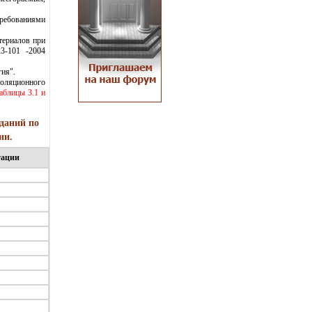
требованиями
териалов при
3-101 -2004
ия".
золяционного
таблицы 3.1 и
даний по
ии.
тации