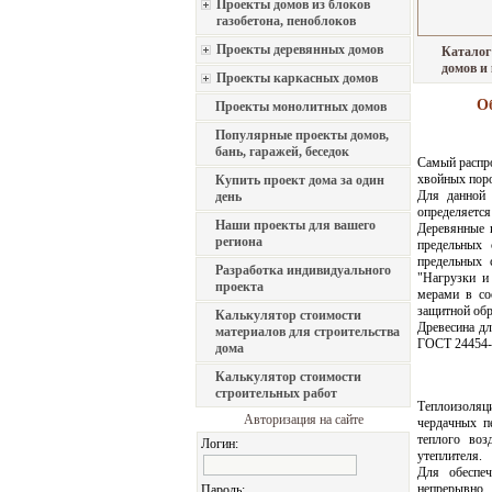
Проекты домов из блоков
газобетона, пеноблоков
Проекты деревянных домов
Каталог
домов и
Проекты каркасных домов
О
Проекты монолитных домов
Популярные проекты домов,
бань, гаражей, беседок
Самый распр
хвойных пор
Купить проект дома за один
Для данной 
день
определяется
Наши проекты для вашего
Деревянные 
региона
предельных 
предельных 
Разработка индивидуального
"Нагрузки и
проекта
мерами в со
защитной обр
Калькулятор стоимости
Древесина д
материалов для строительства
ГОСТ 24454-
дома
Калькулятор стоимости
строительных работ
Теплоизоля
Авторизация на сайте
чердачных п
теплого воз
Логин:
утеплителя.
Для обеспе
непрерывно,
Пароль: