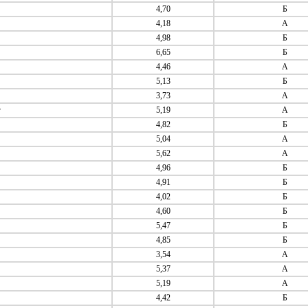
4,70
Б
4,18
А
4,98
Б
6,65
Б
4,46
А
5,13
Б
3,73
А
г
5,19
А
4,82
Б
5,04
А
5,62
А
4,96
Б
4,91
Б
4,02
Б
4,60
Б
5,47
Б
4,85
Б
3,54
А
5,37
А
5,19
А
4,42
Б