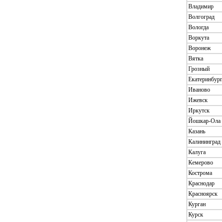
Владимир
Волгоград
Вологда
Воркута
Воронеж
Вятка
Грозный
Екатеринбур
Иваново
Ижевск
Иркутск
Йошкар-Ола
Казань
Калининград
Калуга
Кемерово
Кострома
Краснодар
Красноярск
Курган
Курск