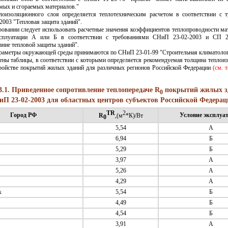
мых и сгораемых материалов."
лоизоляционного слоя определяется теплотехническим расчетом в соответствии с 
003 "Тепловая защита зданий".
овании следует использовать расчетные значения коэффициентов теплопроводности ма
ксплуатации А или Б в соответствии с требованиями СНиП 23-02-2003 и СП 2
ние тепловой защиты зданий".
араметры окружающей среды принимаются по СНиП 23-01-99 "Строительная климатолог
ны таблицы, в соответствии с которыми определяется рекомендуемая толщина теплои
тройстве покрытий жилых зданий для различных регионов Российской Федерации
(см. 
3.1. Приведенное сопротивление теплопередаче R
покрытий жилых з
0
П 23-02-2003 для областных центров субъектов Российской Федерац
TR
2
Город РФ
Условие эксплуа
R
,(м
*К)/Вт
0
5,54
А
6,94
Б
5,29
Б
3,97
А
5,26
А
4,29
А
к
5,54
Б
4,49
Б
4,54
Б
3,91
А