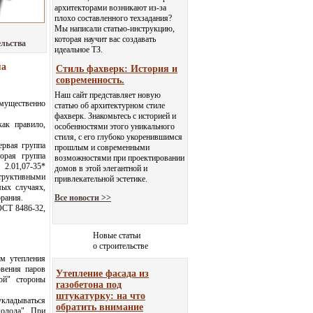
архитекторами возникают из-за
плохо составленного техзадания?
Мы написали статью-инструкцию,
которая научит вас создавать
ельства
идеальное ТЗ.
ма
Стиль фахверк: История и
современность.
Наш сайт представляет новую
имущественно
статью об архитектурном стиле
фахверк. Знакомьтесь с историей и
как правило,
особенностями этого уникального
стиля, с его глубоко укоренившимся
ервая группа
прошлым и современными
орая группа
возможностями при проектировании
 2.01,07-35*
домов в этой элегантной и
структивными
привлекательной эстетике.
мых случаях,
рания.
Все новости >>
ОСТ 8486-32,
Новые статьи
о строительстве
м утепления
вения паров
Утепление фасада из
ой" стороны
газобетона под
штукатурку: на что
кладываться
обратить внимание
олода". При