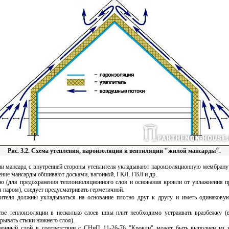
Рис. 3.2. Схема утепления, пароизоляции и вентиляции "жилой мансарды".
ии мансард с внутренней стороны утеплителя укладывают пароизоляционную мембрану
ние мансарды обшивают досками, вагонкой, ГКЛ, ГВЛ и др.
ю (для предохранения теплоизоляционного слоя и основания кровли от увлажнения
 паром), следует предусматривать герметичной.
ителя должны укладываться на основание плотно друг к другу и иметь одинакову
тве теплоизоляции в несколько слоев швы плит необходимо устраивать вразбежку (
рывать стыки нижнего слоя).
ионный слой в соответствии с СНиП 11-26-76 "Кровли" может быть выполнен из н