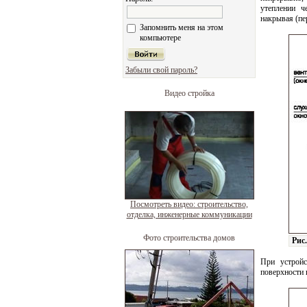
утеплении ч
накрывая (пе
Запомнить меня на этом
компьютере
Забыли свой пароль?
Видео стройка
Посмотреть видео: строительство,
отделка, инженерные коммуникации
Фото строительства домов
Рис
При устрой
поверхности