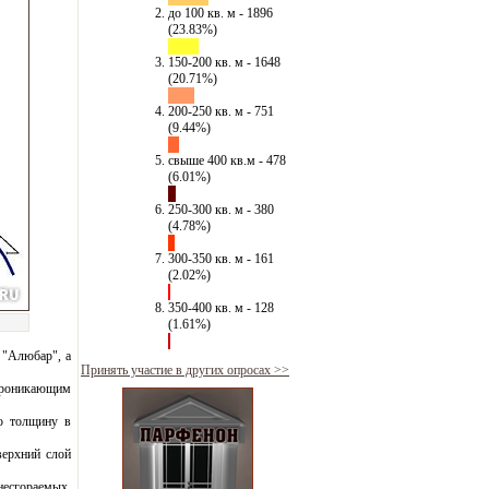
до 100 кв. м - 1896
(23.83%)
150-200 кв. м - 1648
(20.71%)
200-250 кв. м - 751
(9.44%)
свыше 400 кв.м - 478
(6.01%)
250-300 кв. м - 380
(4.78%)
300-350 кв. м - 161
(2.02%)
350-400 кв. м - 128
(1.61%)
 "Алюбар", а
Принять участие в других опросах >>
 проникающим
ю толщину в
верхний слой
есгораемых,