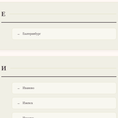
Е
Екатеринбург
И
Иваново
Ижевск