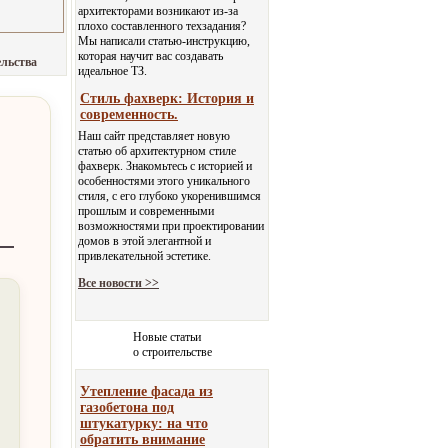
архитекторами возникают из-за
плохо составленного техзадания?
Мы написали статью-инструкцию,
которая научит вас создавать
ельства
идеальное ТЗ.
Стиль фахверк: История и
современность.
Наш сайт представляет новую
статью об архитектурном стиле
фахверк. Знакомьтесь с историей и
особенностями этого уникального
стиля, с его глубоко укоренившимся
прошлым и современными
возможностями при проектировании
домов в этой элегантной и
привлекательной эстетике.
Все новости >>
Новые статьи
о строительстве
Утепление фасада из
газобетона под
штукатурку: на что
обратить внимание