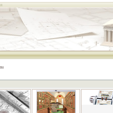
ия
тво