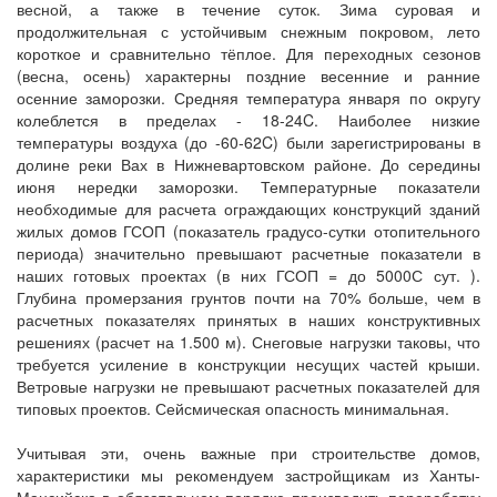
весной, а также в течение суток. Зима суровая и
продолжительная с устойчивым снежным покровом, лето
короткое и сравнительно тёплое. Для переходных сезонов
(весна, осень) характерны поздние весенние и ранние
осенние заморозки. Средняя температура января по округу
колеблется в пределах - 18-24C. Наиболее низкие
температуры воздуха (до -60-62C) были зарегистрированы в
долине реки Вах в Нижневартовском районе. До середины
июня нередки заморозки. Температурные показатели
необходимые для расчета ограждающих конструкций зданий
жилых домов ГСОП (показатель градусо-сутки отопительного
периода) значительно превышают расчетные показатели в
наших готовых проектах (в них ГСОП = до 5000С сут. ).
Глубина промерзания грунтов почти на 70% больше, чем в
расчетных показателях принятых в наших конструктивных
решениях (расчет на 1.500 м). Снеговые нагрузки таковы, что
требуется усиление в конструкции несущих частей крыши.
Ветровые нагрузки не превышают расчетных показателей для
типовых проектов. Сейсмическая опасность минимальная.
Учитывая эти, очень важные при строительстве домов,
характеристики мы рекомендуем застройщикам из Ханты-