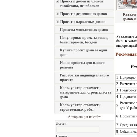
Проекты домов из блоков
газобетона, пеноблоков
Проекты деревянных домов
Каталог
домов и
Проекты каркасных домов
Проекты монолитных домов
Уважаемые жи
Популярные проекты домов,
бани в ката
бань, гаражей, беседок
информацией
Купить проект дома за один
Рекомендац
день
Наши проекты для вашего
Исх
региона
Разработка индивидуального
1
Природно-
проекта
2
Расчетная 
Калькулятор стоимости
3
Градусо-су
материалов для строительства
4
Продолжит
дома
Расчетное 
Калькулятор стоимости
5
для V райо
строительных работ
6
Нормативно
Авторизация на сайте
Логин:
7
Средняя гл
8
Сейсмическ
Пароль: