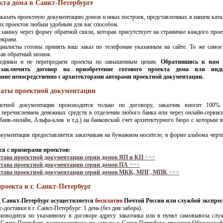
кта дома в Санкт-Петербурге
казать проектную документацию домов и иных построек, представленных в нашем ката
ых проектов любым удобным для вас способом.
 заявку через форму обратной связи, которая присутствует на страничке каждого прое
экрана.
циалисты готовы принять ваш заказ по телефонам указанным на сайте. То же само
зав обратный звонок.
едники и не перепродаем проекты по завышенным ценам.
Обратившись к нам 
заключить договор на приобретение готового проекта дома или инди
ние непосредственно с архитекторами авторами проектной документации.
аты проектной документации
ктной документации производится только по договору, заказчик вносит 100% 
перечислением денежных средств в отделении любого банка или через онлайн-сервис
банк-онлайн, Альфа-клик и т.д.) на банковский счет архитектурного бюро с которым 
кументация предоставляется заказчикам на бумажном носителе, в форме альбома черт
я с примерами проектов:
става проектной документации серии домов ЯП и КП
>>>
става проектной документации серии домов ПА
>>>
става проектной документации серий домов МКК, МПГ, МПК
>>>
роекта в г. Санкт-Петербург
г. Санкт-Петербург осуществляется
бесплатно
Почтой России или службой экспрес
-доставки в г. Санкт-Петербург: 1 день (без дня забора).
оизводится по указанному в договоре адресу заказчика или в пункт самовывоза слу