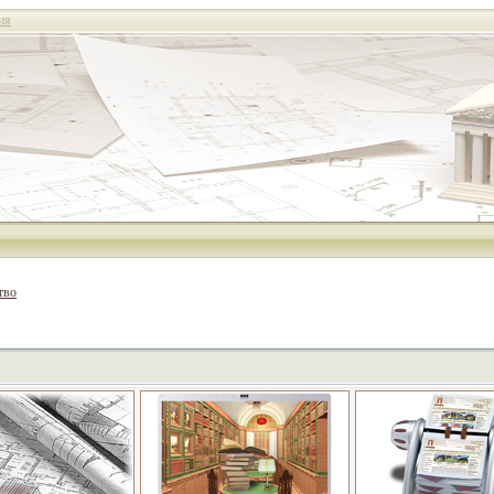
ия
тво