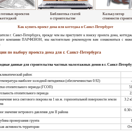
 готовых проектов
Библиотека статей
Калькулятор
 коттеджей
о строительстве
стоимости строит
Как купить проект дома или коттеджа в Санкт-Петербурге
тели г. Санкт-Петербурга, прежде чем вы приступите к поиску проекта дома, коттеджа
логе компании ПАРФЕНОН, мы настоятельно рекомендуем вам ознакомиться с ниже
.
ии по выбору проекта дома для г. Санкт-Петербурга
одные данные для строительства частных малоэтажных домов в г. Санкт-Петербу
климатический район:
температура наиболее холодной пятидневки (обеспеченностью 0.92)
тки отопительного периода (ГСОП)
5
ельность отопительного периода
2
значение веса снегового покрова на 1 кв.м. горизонтальной поверхности земли
3.2 к
на
0.30 
е значение ветрового давления для II района
убина промерзания грунта
ая активность территории
От