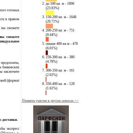
до 100 кв. м - 1896
(23.83%)
логе готовых
150-200 кв. м - 1648
кта в правом
(20.71%)
е вы сможете
200-250 кв. м - 751
(9.44%)
вы сможете
видуальное
свыше 400 кв.м - 478
(6.01%)
250-300 кв. м - 380
(4.78%)
предоплаты,
ы банковских
300-350 кв. м - 161
вы заключите
(2.02%)
ежей (формат
350-400 кв. м - 128
(1.61%)
Принять участие в других опросах >>
с-доставки.
жбы экспресс