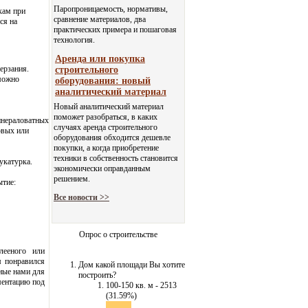
Паропроницаемость, нормативы,
кам при
сравнение материалов, два
ся на
практических примера и пошаговая
технология.
Аренда или покупка
ерзания.
строительного
зможно
оборудования: новый
аналитический материал
Новый аналитический материал
поможет разобраться, в каких
инераловатных
случаях аренда строительного
овых или
оборудования обходится дешевле
покупки, а когда приобретение
техники в собственность становится
укатурка.
экономически оправданным
решением.
ытие:
Все новости >>
Опрос о строительстве
лееного или
м понравился
Дом какой площади Вы хотите
ные нами для
построить?
ментацию под
100-150 кв. м - 2513
(31.59%)