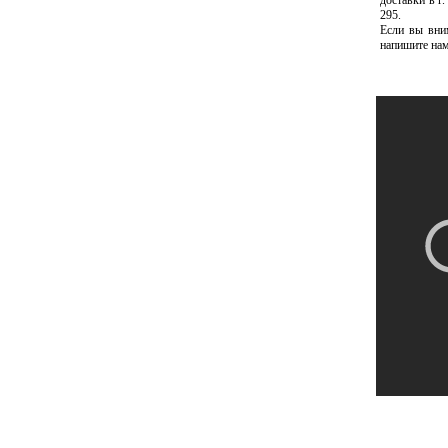
доставки в г
295.
Если вы вни
напишите нам