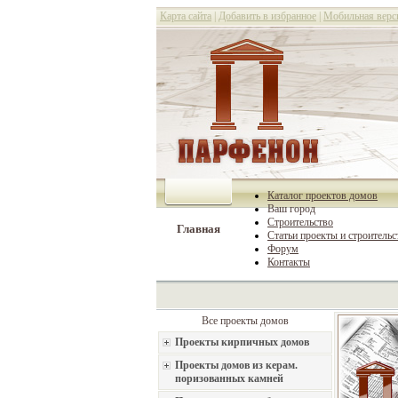
Карта сайта
|
Добавить в избранное
|
Мобильная верс
Каталог проектов домов
Ваш город
Строительство
Главная
Статьи проекты и строительс
Форум
Контакты
Все проекты домов
Проекты кирпичных домов
Проекты домов из керам.
поризованных камней