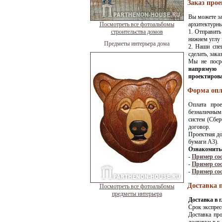
Заказ прое
Вы можете за
Посмотреть все фотоальбомы
архитектурн
строительства домов
1. Отправить
нижнем углу 
Предметы интерьера дома
2. Наши спе
сделать, зака
Мы не поср
напрямую 
проектирова
Форма опл
Оплата прое
безналичным 
систем (Сбер
договор.
Проектная до
бумаги А3).
Ознакомитьс
-
Пример со
-
Пример со
-
Пример со
Доставка п
Посмотреть все фотоальбомы
предметы интерьера
Доставка в 
Срок экспресс
Доставка пр