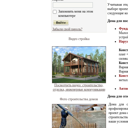
Учитывая эти,
выборе проект
Запомнить меня на этом
следующие ко
компьютере
Дома для по
Фунд
Забыли свой пароль?
Малоз
устро
Видео стройка
Наруж
Конст
плит 
силик
Конст
Вариа
Вариа
Конс
метал
Посмотреть видео: строительство,
Антис
отделка, инженерные коммуникации
Дома для се
Фото строительства домов
Дома для се
профилирова
проект дома 
строительств
ваши условия