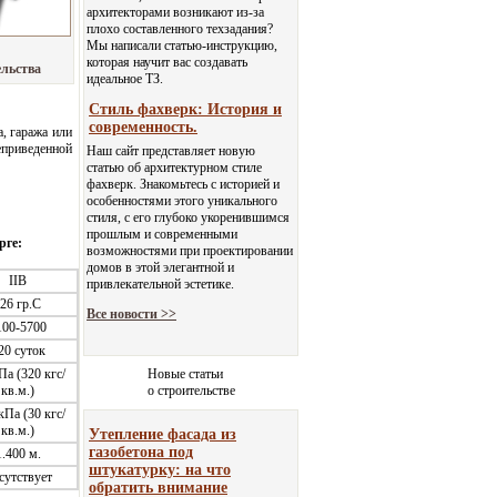
архитекторами возникают из-за
плохо составленного техзадания?
Мы написали статью-инструкцию,
которая научит вас создавать
ельства
идеальное ТЗ.
Стиль фахверк: История и
современность.
, гаража или
приведенной
Наш сайт представляет новую
статью об архитектурном стиле
фахверк. Знакомьтесь с историей и
особенностями этого уникального
стиля, с его глубоко укоренившимся
прошлым и современными
рге:
возможностями при проектировании
домов в этой элегантной и
IIB
привлекательной эстетике.
-26 гр.С
Все новости >>
100-5700
20 суток
Па (320 кгс/
Новые статьи
кв.м.)
о строительстве
кПа (30 кгс/
кв.м.)
Утепление фасада из
газобетона под
1.400 м.
штукатурку: на что
сутствует
обратить внимание