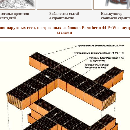
 готовых проектов
Библиотека статей
Калькулятор
 коттеджей
о строительстве
стоимости строит
ия наружных стен, построенных из блоков Porotherm 44 P+W с вну
стенами