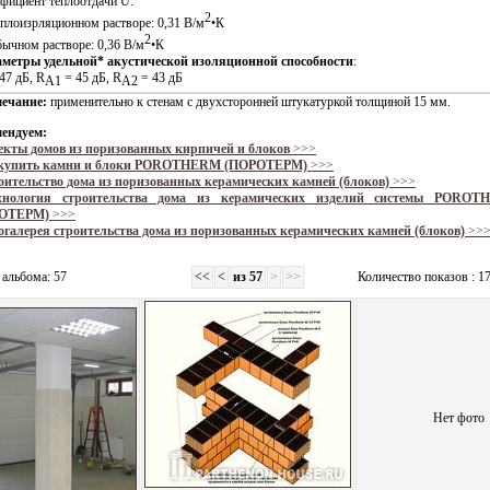
ффициент теплоотдачи U:
2
теплоизрляционном растворе: 0,31 В/м
•К
2
обычном растворе: 0,36 В/м
•К
аметры удельной* акустической изоляционной способности
:
47 дБ, R
= 45 дБ, R
= 43 дБ
A1
A2
ечание:
применительно к стенам с двухсторонней штукатуркой толщиной 15 мм.
ендуем:
екты домов из поризованных кирпичей и блоков
>>>
 купить камни и блоки POROTHERM (ПОРОТЕРМ)
>>>
оительство дома из поризованных керамических камней (блоков)
>>>
хнология строительства дома из керамических изделий системы PORO
ОТЕРМ)
>>>
галерея строительства дома из поризованных керамических камней (блоков)
>>
 альбома: 57
<<
<
из 57
>
>>
Количество показов : 1
Нет фото