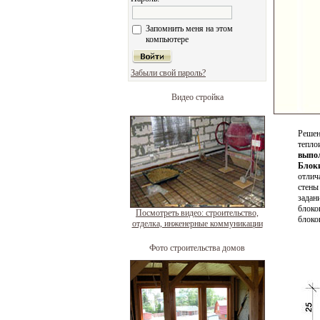
Запомнить меня на этом
компьютере
Забыли свой пароль?
Видео стройка
Реше
тепл
выпол
Блок
отлич
стены
задан
блоко
Посмотреть видео: строительство,
блоко
отделка, инженерные коммуникации
Фото строительства домов