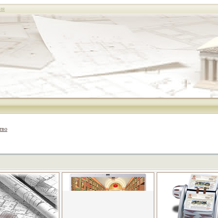
ия
тво