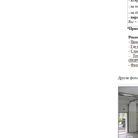
- коэ
- на 
- на 
-
пар
Rw = 
*Прим
Реком
-
Про
-
Где
-
Стр
-
Те
(ПОР
-
Фото
Другие фото