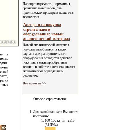
Паропроницаемость, нормативы,
сравнение материалов, два
практических примера и пошаговая
технология.
Аренда или покупка
строительного
оборудования: новый
аналитический материал
Новый аналитический материал
поможет разобраться, в каких
случаях аренда строительного
чия в
оборудования обходится дешевле
ены,
покупки, а когда приобретение
тдачи
.
техники в собственность становится
должны
экономически оправданным
енней
решением.
аста,
резки
Все новости >>
ловых
Опрос о строительстве
Дом какой площади Вы хотите
построить?
100-150 кв. м - 2513
(31.59%)