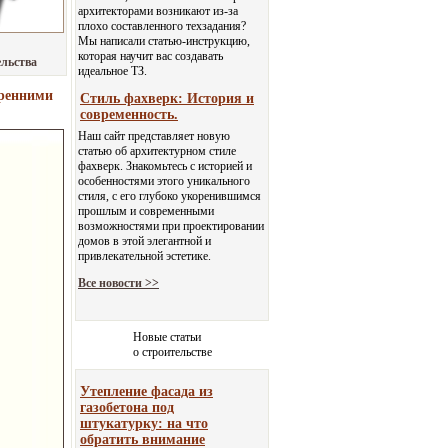
архитекторами возникают из-за
плохо составленного техзадания?
Мы написали статью-инструкцию,
которая научит вас создавать
ельства
идеальное ТЗ.
тренними
Стиль фахверк: История и
современность.
Наш сайт представляет новую
статью об архитектурном стиле
фахверк. Знакомьтесь с историей и
особенностями этого уникального
стиля, с его глубоко укоренившимся
прошлым и современными
возможностями при проектировании
домов в этой элегантной и
привлекательной эстетике.
Все новости >>
Новые статьи
о строительстве
Утепление фасада из
газобетона под
штукатурку: на что
обратить внимание