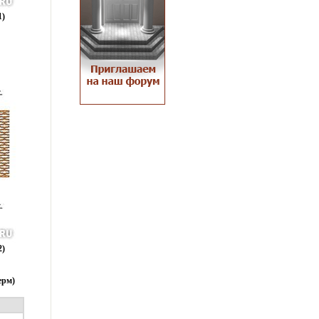
1)
2)
ерм)