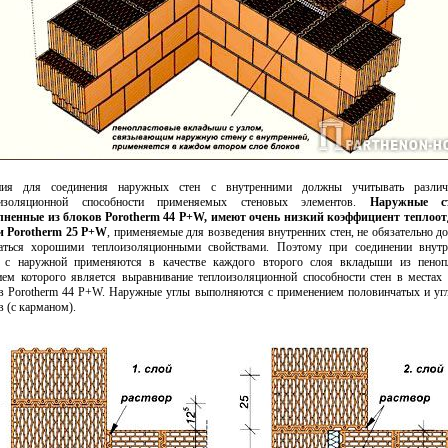
ния для соединения наружных стен с внутренними должны учитывать разли
оизоляционной способности применяемых стеновых элементов.
Наружные ст
ненные из блоков Porotherm 44 P+W, имеют очень низкий коэффициент теплоо
и Porotherm 25 P+W
, применяемые для возведения внутренних стен, не обязательно 
аться хорошими теплоизоляционными свойствами. Поэтому при соединении внутр
 с наружной применяются в качестве каждого второго слоя вкладыши из пенопл
ием которого является выравнивание теплоизоляционной способности стен в местах 
в Porotherm 44 P+W. Наружные углы выполняются с применением половинчатых и уг
в (с карманом).