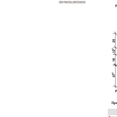
предметы интерьера
Р
Р
При