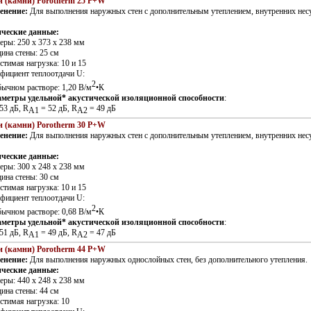
 (камни) Porotherm 25 P+W
енение:
Для выполнения наружных стен с дополнительным утеплением, внутренних не
ческие данные:
меры: 250 х 373 х 238 мм
щина стены: 25 см
стимая нагрузка: 10 и 15
ффициент теплоотдачи U:
2
обычном растворе: 1,20 В/м
•К
аметры удельной* акустической изоляционной способности
:
53 дБ, R
= 52 дБ, R
= 49 дБ
A1
A2
 (камни) Porotherm 30 P+W
енение:
Для выполнения наружных стен с дополнительным утеплением, внутренних не
ческие данные:
меры: 300 х 248 х 238 мм
щина стены: 30 см
стимая нагрузка: 10 и 15
ффициент теплоотдачи U:
2
обычном растворе: 0,68 В/м
•К
аметры удельной* акустической изоляционной способности
:
51 дБ, R
= 49 дБ, R
= 47 дБ
A1
A2
 (камни) Porotherm 44 P+W
енение:
Для выполнения наружных однослойных стен, без дополнительного утепления.
ческие данные:
меры: 440 х 248 х 238 мм
щина стены: 44 см
устимая нагрузка: 10