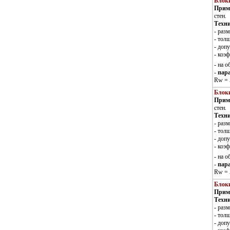
Блоки
Прим
стен.
Техни
- раз
- тол
- допу
- коэ
- на 
-
пар
Rw = 
Блоки
Прим
стен.
Техни
- раз
- тол
- допу
- коэ
- на 
-
пар
Rw = 
Блоки
Прим
Техни
- раз
- тол
- доп