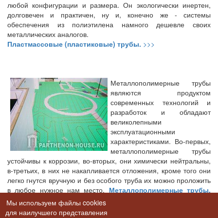
любой конфигурации и размера. Он экологически инертен,
долговечен и практичен, ну и, конечно же - системы
обеспечения из полиэтилена намного дешевле своих
металлических аналогов.
Пластмассовые (пластиковые) трубы.
>>>
Металлополимерные трубы
являются продуктом
современных технологий и
разработок и обладают
великолепными
эксплуатационными
характеристиками. Во-первых,
металлополимерные трубы
устойчивы к коррозии, во-вторых, они химически нейтральны,
в-третьих, в них не накапливается отложения, кроме того они
легко гнутся вручную и без особого труба их можно проложить
в любое нужное нам место.
Металлополимерные трубы.
>>>
Мы используем файлы cookies
для наилучшего представления