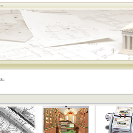
ия
тво