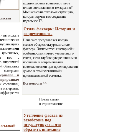
архитекторами возникают из-за
плохо составленного техзадания?
Мы написали статью-инструкцию,
которая научит вас создавать
ельства
идеальное ТЗ.
Стиль фахверк: История и
современность.
я
»
вы можете
технические
Наш сайт представляет новую
 публикациях
статью об архитектурном стиле
оказателями
фахверк. Знакомьтесь с историей и
 цементных,
особенностями этого уникального
мим вас с
стиля, с его глубоко укоренившимся
в кирпичной
прошлым и современными
ой облицовке
возможностями при проектировании
 материале
домов в этой элегантной и
териалов и
привлекательной эстетике.
природным
Все новости >>
м состоянии,
ть материала,
коэффициенты
Новые статьи
о строительстве
Утепление фасада из
газобетона под
штукатурку: на что
 ссылкой
обратить внимание