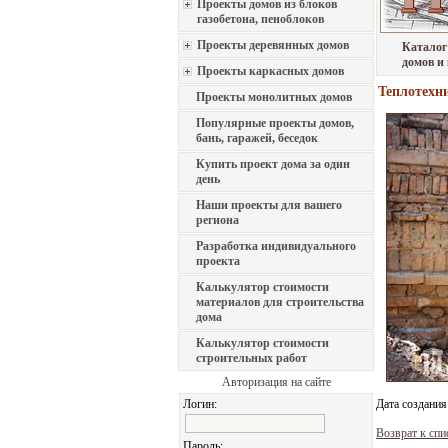
Проекты домов из блоков
газобетона, пеноблоков
Проекты деревянных домов
Каталог
домов и
Проекты каркасных домов
Теплотехн
Проекты монолитных домов
Популярные проекты домов,
бань, гаражей, беседок
Купить проект дома за один
день
Наши проекты для вашего
региона
Разработка индивидуального
проекта
Калькулятор стоимости
материалов для строительства
дома
Калькулятор стоимости
строительных работ
Авторизация на сайте
Логин:
Дата создания
Возврат к спи
Пароль: