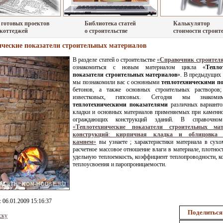
 готовых проектов
Библиотека статей
Калькулятор
 коттеджей
о строительстве
стоимости строит
ические показатели строительных материалов
В разделе статей о строительстве
«
Справочник строител
ознакомиться с новым материалом цикла «
Тепло
показатели строительных материалов
». В предыдущих
мы познакомили вас с основными
теплотехническими п
бетонов, а также основных строительных растворов;
известковых, гипсовых. Сегодня мы знако
теплотехническими показателями
различных варианто
кладки и основных материалов применяемых при каменн
ограждающих конструкций зданий. В справочном
«
Теплотехнические показатели строительных ма
конструкций
:
кирпичная кладка и облицовка 
камнем
»
вы узнаете ; характеристики материала в сухо
расчетное массовое отношение влаги в материале, плотнос
удельную теплоемкость, коэффициент теплопроводности, 
теплоусвоения и паропроницаемости.
: 06.01.2009 15:16:37
Поделиться
ску