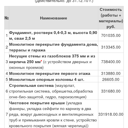
(Действительно: до 31.12.10 г.)
Стоимость
(работы +
№
Наменование
материалы)
руб.
Фундамент, ростверк 0,4-0,3 м, высота 0,90
1
701035.00
м, сваи 2,5 м
Монолитное перекрытие фундамента дома,
2
313345.00
террасы и гаража
Несущие стены из газоблоков 375 мм и из
3
кирпича 250 мм
*
(с устройством дверных и
738400.00
оконных проемов)
4
Монолитное перекрытие первого этажа
313880.00
5
Монолитные опорные колонны 4 шт.
26605.00
Стропильная система
(мауэрлат,
6
стропильная система, обрешетка,обработка
331680.00
огне-био-защитой, гидро, пароизоляция)
Чистовое покрытие крыши
(укладка
фанеры, укладка сейфити по карнизу в два
7
ряда, вокруг дымоходных и вентиляционных
331918.00.00
труб и примыкания кровли к стене, устройство
кровельного покрытия (мягкая черепица))