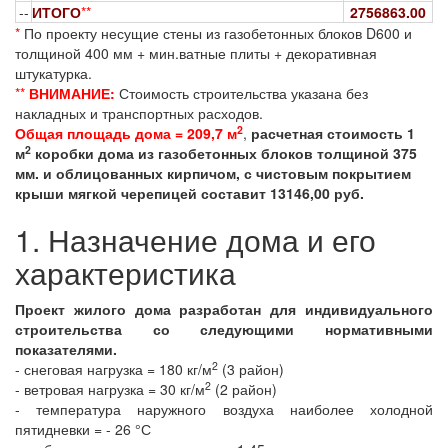
--
ИТОГО
**
2756863.00
*
По проекту несущие стены из газобетонных блоков D600 и
толщиной 400 мм + мин.ватные плиты + декоративная
штукатурка.
**
ВНИМАНИЕ:
Стоимость строительства указана без
накладных и транспортных расходов.
2
Общая площадь дома = 209,7 м
,
расчетная стоимость 1
2
м
коробки дома из газобетонных блоков толщиной 375
мм. и облицованных кирпичом, с чистовым покрытием
крыши мягкой черепицей составит 13146,00 руб.
1. Назначение дома и его
характеристика
Проект жилого дома разработан для индивидуального
строительства со следующими нормативными
показателями.
2
- снеговая нагрузка = 180 кг/м
(3 район)
2
- ветровая нагрузка = 30 кг/м
(2 район)
- температура наружного воздуха наиболее холодной
пятидневки = - 26 °С