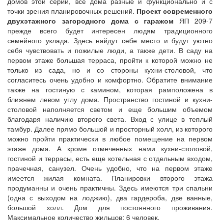
домов этой серии, все дома разные и функционально и с
точки зрения планировочных решений.
Проект современного
двухэтажного загородного дома с гаражом
ЯП 209-7
прежде всего будет интересен людям традиционного
семейного уклада. Здесь найдут себе место и будут уютно
себя чувствовать и пожилые люди, а также дети. В саду на
первом этаже большая терраса, пройти к которой можно не
только из сада, но и со стороны кухни-столовой, что
согласитесь очень удобно и комфортно. Обратите внимание
также на гостиную с камином, которая рамположена в
ближнем левом углу дома. Пространство гостиной и кухни-
столовой наполняется светом и еще большим объемом
благодаря наличию второго света. Вход с улице в теплый
тамбур. Далее прямо большой и просторный холл, из которого
можно пройти практически в любое помещение на первом
этаже дома. А кроме отмеченных нами кухни-столовой,
гостиной и террасы, есть еще котельная с отдельным входом,
прачечная, санузел. Очень удобно, что на первом этаже
имеется жилая комната. Планировки второго этажа
продуманны и очень практичны. Здесь имеются три спальни
(одна с выходом на лоджию), два гардероба, две ванные,
большой холл. Дом для постоянного проживания.
Максимальное количество жильцов: 6 человек.