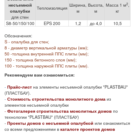
2
несъемной
Ширина,
Высота,
Масса 1 м
,
Теплоизоляция
опалубки
м
м
кг
для стен
S8-50/150/100
EPS 200
1,2
до 4,0
10,5
Обозначения:
S - опалубка для стен;
8 - диаметр вертикальной арматуры (мм);
50 -толщина внутренней ППС плиты (мм);
150 - толщина бетонного слоя (мм);
100 - толщина наружной ППС плиты (мм).
Рекомендуем вам ознакомиться:
-
Прайс-лист
на элементы несъемной опалубки "PLASTBAU"
(ПЛАСТБАУ).
-
Стоимость строительства монолитного дома
из
элементов несъемной опалубки
-
Фотогалерея строительства монолитных домов
по
технологии "PLASTBAU" (ПЛАСТБАУ)
-
Проекты домов с несъемной опалубкой
или ознакомиться
со всеми предложениями в
каталоге проектов домов