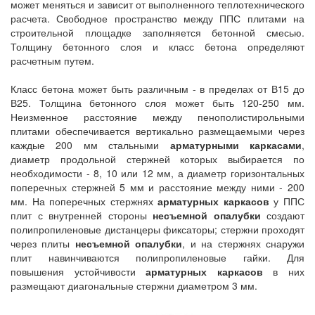
может меняться и зависит от выполненного теплотехнического
расчета. Свободное пространство между ППС плитами на
строительной площадке заполняется бетонной смесью.
Толщину бетонного слоя и класс бетона определяют
расчетным путем.
Класс бетона может быть различным - в пределах от В15 до
В25. Толщина бетонного слоя может быть 120-250 мм.
Неизменное расстояние между пенополистирольными
плитами обеспечивается вертикально размещаемыми через
каждые 200 мм стальными
арматурными каркасами
,
диаметр продольной стержней которых выбирается по
необходимости - 8, 10 или 12 мм, а диаметр горизонтальных
поперечных стержней 5 мм и расстояние между ними - 200
мм. На поперечных стержнях
арматурных каркасов
у ППС
плит с внутренней стороны
несъемной опалубки
создают
полипропиленовые дистанцеры фиксаторы; стержни проходят
через плиты
несъемной опалубки
, и на стержнях снаружи
плит навинчиваются полипропиленовые гайки. Для
повышения устойчивости
арматурных каркасов
в них
размещают диагональные стержни диаметром 3 мм.