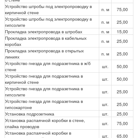
Устройство штробы под электропроводку в
п. м
75,00
кирпичной стене
Устройство штробы под электропроводку в
п. м
25,00
гипсолите
Прокладка электропровода в штробах
п. м
15,00
Прокладка электропровода в кабельных
п. м
25,00
коробах
Прокладка электропровода в открытых
п. м
25,00
линиях
Устройство гнезда для подразетника в ж/б
шт.
50,00
стене
Устройство гнезда для подразетника в
шт.
50,00
кирпичной стене
Устройство гнезда для подразетника в
шт.
25,00
гипсолите
Устройство гнезда для подразетника в
шт.
25,00
гипсокартоне
Установка подрозетника
шт.
25,00
Установка распаячной коробки в стене,
шт.
75,00
спайка проводов
Установка распаячной коробки в
шт.
65,00