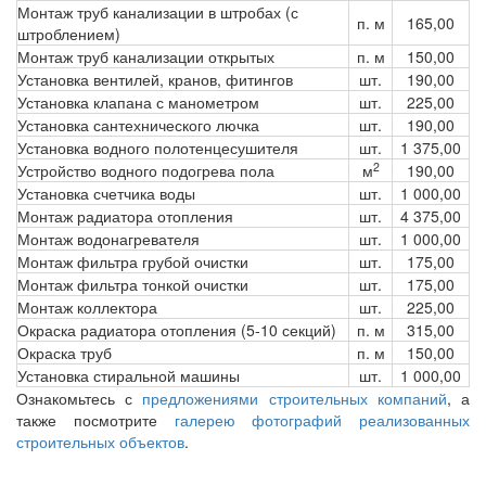
Монтаж труб канализации в штробах (с
п. м
165,00
штроблением)
Монтаж труб канализации открытых
п. м
150,00
Установка вентилей, кранов, фитингов
шт.
190,00
Установка клапана с манометром
шт.
225,00
Установка сантехнического лючка
шт.
190,00
Установка водного полотенцесушителя
шт.
1 375,00
2
Устройство водного подогрева пола
м
190,00
Установка счетчика воды
шт.
1 000,00
Монтаж радиатора отопления
шт.
4 375,00
Монтаж водонагревателя
шт.
1 000,00
Монтаж фильтра грубой очистки
шт.
175,00
Монтаж фильтра тонкой очистки
шт.
175,00
Монтаж коллектора
шт.
225,00
Окраска радиатора отопления (5-10 секций)
п. м
315,00
Окраска труб
п. м
150,00
Установка стиральной машины
шт.
1 000,00
Ознакомьтесь с
предложениями строительных компаний
, а
также посмотрите
галерею фотографий реализованных
строительных объектов
.