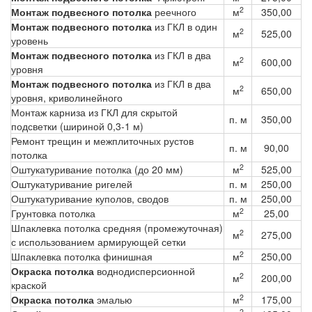
2
Монтаж подвесного потолка
реечного
м
350,00
Монтаж подвесного потолка
из ГКЛ в один
2
м
525,00
уровень
Монтаж подвесного потолка
из ГКЛ в два
2
м
600,00
уровня
Монтаж подвесного потолка
из ГКЛ в два
2
м
650,00
уровня, криволинейного
Монтаж карниза из ГКЛ для скрытой
п. м
350,00
подсветки (шириной 0,3-1 м)
Ремонт трещин и межплиточных рустов
п. м
90,00
потолка
2
Оштукатуривание потолка (до 20 мм)
м
525,00
Оштукатуривание ригелей
п. м
250,00
Оштукатуривание куполов, сводов
п. м
250,00
2
Грунтовка потолка
м
25,00
Шпаклевка потолка средняя (промежуточная)
2
м
275,00
с использованием армирующей сетки
2
Шпаклевка потолка финишная
м
250,00
Окраска потолка
воднодисперсионной
2
м
200,00
краской
2
Окраска потолка
эмалью
м
175,00
2