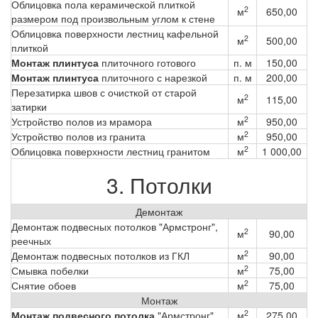
Облицовка пола керамической плиткой
2
м
650,00
размером под произвольным углом к стене
Облицовка поверхности лестниц кафельной
2
м
500,00
плиткой
Монтаж плинтуса
плиточного готового
п. м
150,00
Монтаж плинтуса
плиточного с нарезкой
п. м
200,00
Перезатирка швов с очисткой от старой
2
м
115,00
затирки
2
Устройство полов из мрамора
м
950,00
2
Устройство полов из гранита
м
950,00
2
Облицовка поверхности лестниц гранитом
м
1 000,00
3. Потолки
Демонтаж
Демонтаж подвесных потолков "Армстронг",
2
м
90,00
реечных
2
Демонтаж подвесных потолков из ГКЛ
м
90,00
2
Смывка побелки
м
75,00
2
Снятие обоев
м
75,00
Монтаж
2
Монтаж подвесного потолка
"Армстронг"
м
275,00