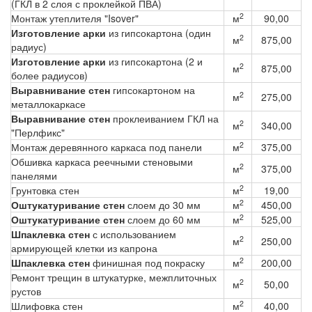
(ГКЛ в 2 слоя с проклейкой ПВА)
2
Монтаж утеплителя "Isover"
м
90,00
Изготовление арки
из гипсокартона (один
2
м
875,00
радиус)
Изготовление арки
из гипсокартона (2 и
2
м
875,00
более радиусов)
Выравнивание стен
гипсокартоном на
2
м
275,00
металлокаркасе
Выравнивание стен
проклеиванием ГКЛ на
2
м
340,00
"Перлфикс"
2
Монтаж деревянного каркаса под панели
м
375,00
Обшивка каркаса реечными стеновыми
2
м
375,00
панелями
2
Грунтовка стен
м
19,00
2
Оштукатуривание стен
слоем до 30 мм
м
450,00
2
Оштукатуривание стен
слоем до 60 мм
м
525,00
Шпаклевка стен
с использованием
2
м
250,00
армирующей клетки из капрона
2
Шпаклевка стен
финишная под покраску
м
200,00
Ремонт трещин в штукатурке, межплиточных
2
м
50,00
рустов
2
Шлифовка стен
м
40,00