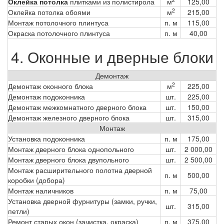
Оклейка потолка
плитками из полистирола
м
125,00
2
Оклейка потолка обоями
м
215,00
Монтаж потолочного плинтуса
п. м
115,00
Окраска потолочного плинтуса
п. м
40,00
4. Оконные и дверные блоки
Демонтаж
2
Демонтаж оконного блока
м
225,00
Демонтаж подоконника
шт.
225,00
Демонтаж межкомнатного дверного блока
шт.
150,00
Демонтаж железного дверного блока
шт.
315,00
Монтаж
Установка подоконника
п. м
175,00
Монтаж дверного блока однопольного
шт.
2 000,00
Монтаж дверного блока двупольного
шт.
2 500,00
Монтаж расширительного полотна дверной
п. м
500,00
коробки (добора)
Монтаж наличников
п. м
75,00
Установка дверной фурнитуры (замки, ручки,
шт.
315,00
петли)
Ремонт старых окон (зачистка, окраска)
п. м
375,00