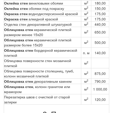
2
Оклейка стен
виниловыми обоями
м
180,00
2
Оклейка стен
обоями под покраску
м
150,00
2
Окраска стен
воднодисперсионной краской
м
175,00
2
Окраска стен
алкидной краской
м
175,00
2
Отделка стен декоративной штукатуркой
м
440,00
Облицовка стен
керамической плиткой
2
м
650,00
размером менее 15x20
Облицовка стен
керамической плиткой
2
м
500,00
размером более 15x20
Облицовка стен
бордюрной керамической
п. м
140,00
плиткой
Облицовка поверхности стен мозаичной
2
м
плиткой
Облицовка поверхности столешниц, тумб,
2
м
875,00
колонн мозаичной плиткой
2
Облицовка стен
декоративным камнем
м
790,00
Облицовка стен
, колонн гранитом или
2
м
1 000,00
мрамором
Перезатирка швов с очисткой от старой
2
м
120,00
затирки