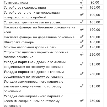
2
Грунтовка пола
м
90,00
2
Устройство гидроизоляции
м
165,00
Устройство тепло- и шумоизоляции
2
м
100,00
поверхности пола пробкой
2
Установка, крепление лаг по уровню
м
165,00
Настилка фанеры на бетонное основание на
2
м
190,00
клей
2
Настилка фанеры на деревянное основание
м
150,00
2
Шлифовка фанеры
м
165,00
2
Монтаж напольной доски на лаги
м
175,00
Устройство щитовых паркетных полов на
2
м
230,00
готовое основание
Укладка паркетной доски
с замковым
2
м
315,00
соединением по готовому основанию
Укладка паркетной доски
с клеевым
2
м
750,00
соединением по готовому основанию
Укладка
ламинированного
паркета
с
2
замковым соединением по готовому
м
315,00
основанию
Укладка
ламинированного
паркета
с
2
клеевым соединением по готовому
м
750,00
основанию