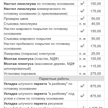
2
Настил линолеума
по готовому основанию
м
150,00
Настил линолеума
коммерческого по
2
м
175,00
готовому основанию (с приклеиванием)
2
Проварка швов
м
50,00
Стыковка линолеума
п. м
40,00
Настил коврового покрытия по готовому
2
м
150,00
основанию
Стыковка коврового покрытия
п. м
50,00
Настил пробкового покрытия по готовому
2
м
175,00
основанию
Лакировка (покраска) плинтусов
п. м
25,00
Монтаж плинтуса
(пластик, МДФ)
п. м
100,00
Монтаж плинтуса
(массивное дерево, МДФ
п. м
115,00
шпонированный)
Установка порожков
п. м
275,00
Паркетные работы
Укладка
штучного
паркета
"в разбежку" по
2
м
875,00
готовому основанию
Укладка
штучного
паркета
"в разбежку" под
2
м
875,00
углом к стене по готовому основанию
Укладка
штучного
паркета
рисунком
2