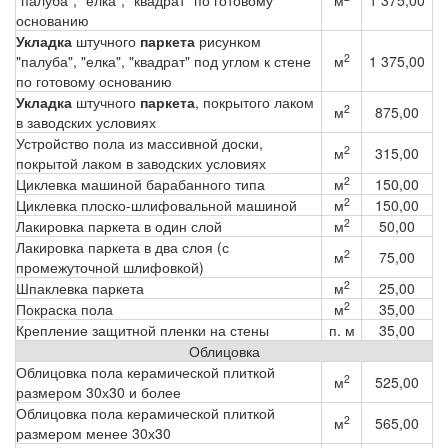
"палуба", "елка", "квадрат" по готовому
м
1 375,00
основанию
Укладка
штучного
паркета
рисунком
2
"палуба", "елка", "квадрат" под углом к стене
м
1 375,00
по готовому основанию
Укладка
штучного
паркета
, покрытого лаком
2
м
875,00
в заводских условиях
Устройство пола из массивной доски,
2
м
315,00
покрытой лаком в заводских условиях
2
Циклевка машиной барабанного типа
м
150,00
2
Циклевка плоско-шлифовальной машиной
м
150,00
2
Лакировка паркета в один слой
м
50,00
Лакировка паркета в два слоя (с
2
м
75,00
промежуточной шлифовкой)
2
Шпаклевка паркета
м
25,00
2
Покраска пола
м
35,00
Крепление защитной пленки на стены
п. м
35,00
Облицовка
Облицовка пола керамической плиткой
2
м
525,00
размером 30х30 и более
Облицовка пола керамической плиткой
2
м
565,00
размером менее 30х30