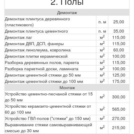
2. Полы
Демонтаж
Демонтаж плинтуса деревянного
п. м
25,00
(пластикового)
Демонтаж плинтуса цементного
п. м
35,00
2
Демонтаж лаг
м
115,00
2
Демонтаж ДВП, ДСП, фанеры
м
115,00
2
Демонтаж линолеума, ковролина
м
60,00
2
Демонтаж плитки керамической
м
100,00
2
Разборка деревянных полов, паркета
м
115,00
2
Разборка паркетной доски, ламината
м
100,00
2
Демонтаж цементной стяжки до 50 мм
м
125,00
2
Демонтаж цементной стяжки до 100 мм
м
175,00
Монтаж
Устройство цементно-песчаной стяжки от 15
2
м
300,00
до 50 мм
Устройство керамзито-цементной стяжки от
2
м
565,00
60 до 100 мм
2
Устройство ГВЛ-полов ("стяжки" до 150 мм)
м
270,00
Выравнивание стяжки самовыравнивающей
2
м
215,00
смесью до 30 мм