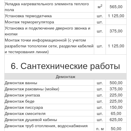
Укладка нагревательного элемента теплого
2
м
565,00
пола
Установка термодатчика
шт.
1 125,00
Монтаж терморегулятора
шт.
Установка и подключение дверного звонка и
шт.
375,00
кнопки
Монтаж точки информационной (с учетом
разработки топологии сети, разделки кабелей
шт.
1 125,00
и тестирования линии)
6. Сантехнические работы
Демонтаж
Демонтаж ванны
шт.
500,00
Демонтаж раковины (мойки)
шт.
375,00
Демонтаж унитаза
шт.
225,00
Демонтаж беде
шт.
225,00
Демонтаж писсуара
шт.
150,00
Демонтаж смесителя
шт.
65,00
Демонтаж душевой кабины
шт.
625,00
Демонтаж труб отопления, водоснабжения
п. м
50,00