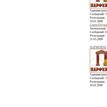
Администрат
Сообщений:
1
Регистрация:
10.01.2008
Семен Разува
Заглянувший
Сообщений:
6
Регистрация:
31.03.2009
ПАРФЕНОН
Администрат
Сообщений:
1
Регистрация:
10.01.2008