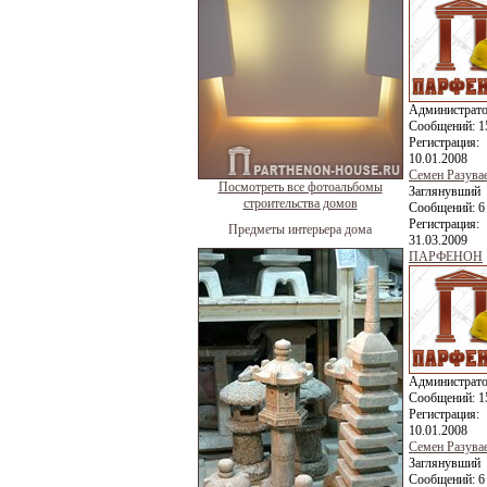
Администрат
Сообщений:
1
Регистрация:
10.01.2008
Семен Разува
Посмотреть все фотоальбомы
Заглянувший
строительства домов
Сообщений:
6
Регистрация:
Предметы интерьера дома
31.03.2009
ПАРФЕНОН
Администрат
Сообщений:
1
Регистрация:
10.01.2008
Семен Разува
Заглянувший
Сообщений:
6