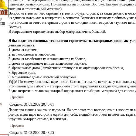
примесью резаной соломы. Применяется на Ближнем Востоке, Кавказе и Средней 
топливо и строительный материал).
Вопрос не в том из чего строить, а в том кто будет строить, за какие деньги, и мож
из данного материала в конкретной местности. Вернемся к нашему любимому кизя
ор
что в России из этого материала строить не солидно и как говорится «тут вам не 
530
Восток».
В современном строительстве выбор материала очень большой.
Я бы выделил основные технологии строительства загородных домов актуал
данный момент
;
1. дома из кирпича,
2. из пеноблоков и пенобетона,
3. дома из газобетонных и газосиликатных блоков,
5. дома на деревянном или металлическом каркасе,
6. бревенчатые дома ( срубленные вручную и из оцилиндрованного бревна,
7. брусовые дома,
8. монолитные дома с несъемной опалубкой,
Уфф! По-моему, основные перечислил. Семен, вы знаете, не только у вас голова к
что и какой дом выбрать – эта проблема стоит перед почти каждым будущем домо
Редко встретишь человека, который определился с выбором материала для своего 
Профиль
ев
Создано:
31.03.2009 20:45:01
Да уж про кизяк я как то не подумал. Да вот в том то и вопрос, что вы насчитали 
домов, а мне надо построить один и для себя, а ошибиться очень не хочется, ведь э
игрушка, которую сломал, и выкинул.
Профиль
Создано:
31.03.2009 20:48:55