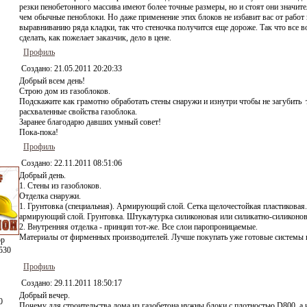
резки пенобетонного массива имеют более точные размеры, но и стоят они значит
чем обычные пеноблоки. Но даже применение этих блоков не избавит вас от работ
выравниванию ряда кладки, так что стеночка получится еще дороже. Так что все 
сделать, как пожелает заказчик, дело в цене.
Профиль
Создано:
21.05.2011 20:20:33
Добрый всем день!
Строю дом из газоблоков.
Подскажите как грамотно обработать стены снаружи и изнутри чтобы не загубить 
расхваленные свойства газоблока.
Заранее благодарю давших умный совет!
Пока-пока!
Профиль
Создано:
22.11.2011 08:51:06
Добрый день.
1. Стены из газоблоков.
Отделка снаружи.
1. Грунтовка (специальная). Армирующий слой. Сетка щелочестойкая пластиковая
армирующий слой. Грунтовка. Штукаутурка силиконовая или силикатно-силиконов
2. Внутренняя отделка - принцип тот-же. Все слои паропроницаемые.
Материалы от фирменных производителей. Лучше покупать уже готовые системы 
ор
530
Профиль
Создано:
29.11.2011 18:50:17
Добрый вечер.
0
Почему для строительства дома из газобетона нужны блоки с плотностью D800, а 