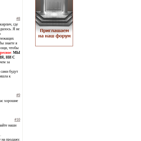
#8
кирпич, где
дилось. Я не
о
злежащих
Вы знаете я
мощи, чтобы
ересное
:
МЫ
Я, НИ С
чем за
 сами будут
ришла к
#9
вас хорошие
#10
пайте наши
…
е на продажу.