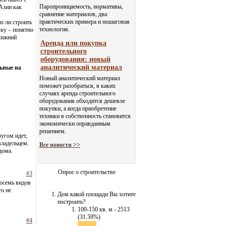
Паропроницаемость, нормативы,
Азии как
сравнение материалов, два
практических примера и пошаговая
но ли строить
технология.
ку – понятно
Ближний
Аренда или покупка
строительного
оборудования: новый
аналитический материал
ьные на
Новый аналитический материал
поможет разобраться, в каких
случаях аренда строительного
оборудования обходится дешевле
покупки, а когда приобретение
техники в собственность становится
экономически оправданным
решением.
ругом идет,
владельцем.
Все новости >>
дома.
Опрос о строительстве
#3
восемь видов
то не
Дом какой площади Вы хотите
построить?
100-150 кв. м - 2513
(31.59%)
#4