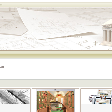
ия
тво