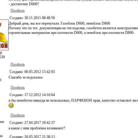
- достаточно D600?
Профиль
Создано:
30.11.2011 08:48:50
Добрый день, вы все перепутали. Газоблок D600, пеноблок D800.
Потому что по тех. документации на эти изделия, газобетон является конструкти
строительным материалом при плотности D600, а пеноблок при плотности D800.
ор
530
Профиль
Создано:
06.05.2012 15:42:03
Спасибо за подсказки.
8
Профиль
Создано:
17.12.2012 14:16:04
я бы пенобетон никогда не использовал, ПАРФЕНОН прав, качество оставляет жел
Профиль
лев
Создано:
27.04.2017 18:42:37
а какие с ним проблемы возникают?
на
Создано:
26.05.2017 21:38:13