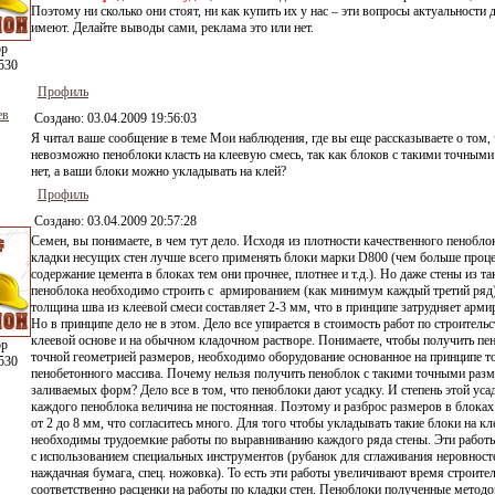
Поэтому ни сколько они стоят, ни как купить их у нас – эти вопросы актуальности д
имеют. Делайте выводы сами, реклама это или нет.
ор
530
Профиль
ев
Создано:
03.04.2009 19:56:03
Я читал ваше сообщение в теме Мои наблюдения, где вы еще рассказываете о том, 
невозможно пеноблоки класть на клеевую смесь, так как блоков с такими точным
нет, а ваши блоки можно укладывать на клей?
Профиль
Создано:
03.04.2009 20:57:28
Семен, вы понимаете, в чем тут дело. Исходя из плотности качественного пенобло
кладки несущих стен лучше всего применять блоки марки D800 (чем больше проц
содержание цемента в блоках тем они прочнее, плотнее и т.д.). Но даже стены из та
пеноблока необходимо строить с армированием (как минимум каждый третий ряд
толщина шва из клеевой смеси составляет 2-3 мм, что в принципе затрудняет арми
Но в принципе дело не в этом. Дело все упирается в стоимость работ по строитель
клеевой основе и на обычном кладочном растворе. Понимаете, чтобы получить пе
ор
точной геометрией размеров, необходимо оборудование основанное на принципе т
530
пенобетонного массива. Почему нельзя получить пеноблок с такими точными разм
заливаемых форм? Дело все в том, что пеноблоки дают усадку. И степень этой уса
каждого пеноблока величина не постоянная. Поэтому и разброс размеров в блоках
от 2 до 8 мм, что согласитесь много. Для того чтобы укладывать такие блоки на кл
необходимы трудоемкие работы по выравниванию каждого ряда стены. Эти работ
с использованием специальных инструментов (рубанок для сглаживания неровност
наждачная бумага, спец. ножовка). То есть эти работы увеличивают время строител
соответственно расценки на работы по кладки стен. Пеноблоки полученные метод