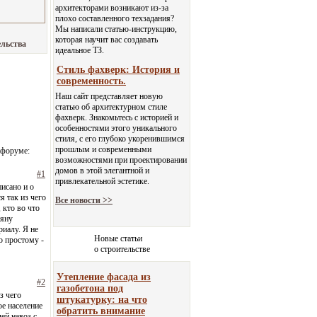
архитекторами возникают из-за
плохо составленного техзадания?
Мы написали статью-инструкцию,
которая научит вас создавать
ельства
идеальное ТЗ.
Стиль фахверк: История и
современность.
Наш сайт представляет новую
статью об архитектурном стиле
фахверк. Знакомьтесь с историей и
особенностями этого уникального
стиля, с его глубоко укоренившимся
прошлым и современными
в форуме:
возможностями при проектировании
домов в этой элегантной и
#1
привлекательной эстетике.
писано и о
я так из чего
Все новости >>
 кто во что
тяну
риалу. Я не
Новые статьи
о простому -
о строительстве
Утепление фасада из
#2
газобетона под
з чего
штукатурку: на что
ое население
обратить внимание
ей навоз с