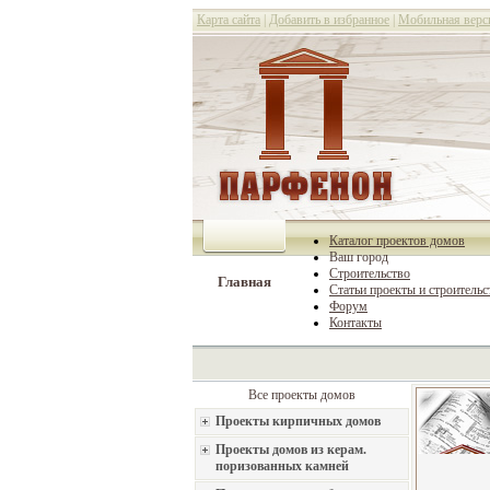
Карта сайта
|
Добавить в избранное
|
Мобильная верс
Каталог проектов домов
Ваш город
Строительство
Главная
Статьи проекты и строительс
Форум
Контакты
Все проекты домов
Проекты кирпичных домов
Проекты домов из керам.
поризованных камней