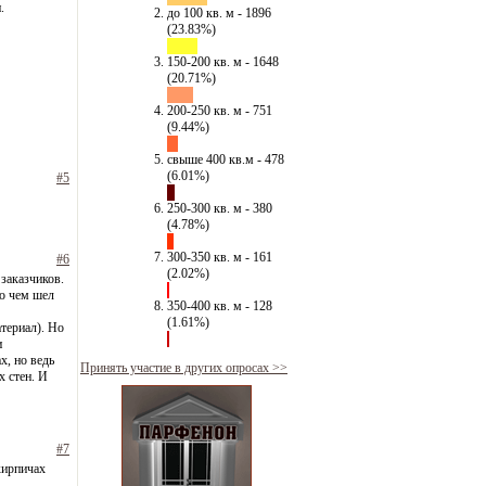
.
до 100 кв. м - 1896
(23.83%)
150-200 кв. м - 1648
(20.71%)
200-250 кв. м - 751
(9.44%)
свыше 400 кв.м - 478
(6.01%)
#5
250-300 кв. м - 380
(4.78%)
300-350 кв. м - 161
#6
(2.02%)
заказчиков.
 о чем шел
350-400 кв. м - 128
(1.61%)
териал). Но
и
х, но ведь
Принять участие в других опросах >>
х стен. И
#7
кирпичах