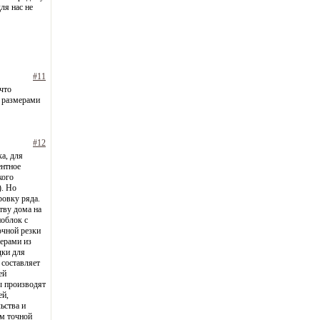
ля нас не
#11
что
и размерами
#12
ка, для
ентное
кого
). Но
ровку ряда.
ству дома на
ноблок с
очной резки
ерами из
дки для
 составляет
ей
ы производят
ей,
ьства и
ом точной