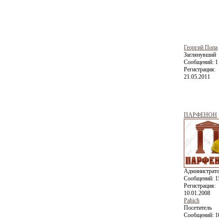
Георгий Попа
Заглянувший
Сообщений:
1
Регистрация:
21.05.2011
ПАРФЕНОН
Администрат
Сообщений:
1
Регистрация:
10.01.2008
Pahich
Посетитель
Сообщений:
1