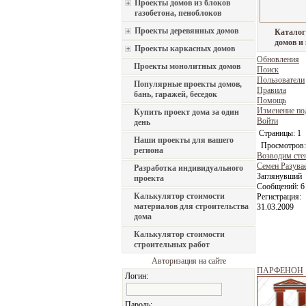
Проекты домов из блоков
газобетона, пеноблоков
Проекты деревянных домов
Каталог
домов и
Проекты каркасных домов
Обновления
Проекты монолитных домов
Поиск
Пользователи
Популярные проекты домов,
Правила
бань, гаражей, беседок
Помощь
Изменение по
Купить проект дома за один
Войти
день
Страницы:
1
Наши проекты для вашего
Просмотров:
региона
Возводим сте
Семен Разува
Разработка индивидуального
Заглянувший
проекта
Сообщений:
6
Калькулятор стоимости
Регистрация:
материалов для строительства
31.03.2009
дома
Калькулятор стоимости
строительных работ
Авторизация на сайте
ПАРФЕНОН
Логин:
Пароль: