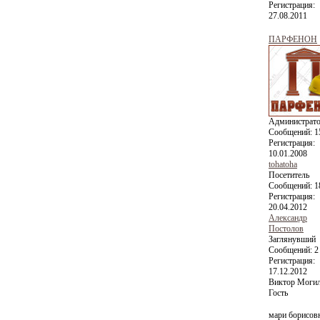
Регистрация:
27.08.2011
ПАРФЕНОН
Администрат
Сообщений:
1
Регистрация:
10.01.2008
tohatoha
Посетитель
Сообщений:
1
Регистрация:
20.04.2012
Александр
Постолов
Заглянувший
Сообщений:
2
Регистрация:
17.12.2012
Виктор Моги
Гость
мари борисов