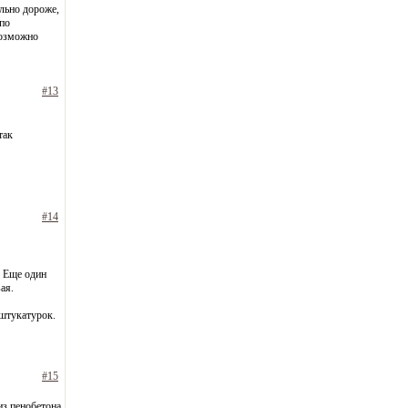
ельно дороже,
 по
возможно
#13
так
#14
. Еще один
ая.
штукатурок.
#15
из пенобетона