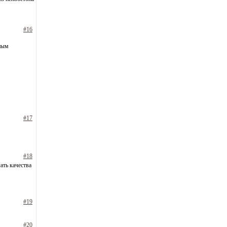
#16
вным
#17
#18
ать качества
#19
#20