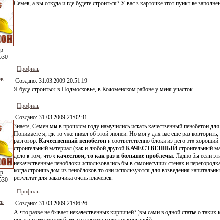
Семен, а вы откуда и где будете строиться? У вас в карточке этот пункт не заполнен
ор
530
Профиль
ев
Создано:
31.03.2009 20:51:19
Я буду строиться в Подмосковье, в Коломенском районе у меня участок.
Профиль
Создано:
31.03.2009 21:02:31
Знаете, Семен мы в прошлом году намучились искать качественный пенобетон для 
Понимаете я, где то уже писал об этой эпопеи. Но могу для вас еще раз повторить,
разговор.
Качественный пенобетон
и соответственно блоки из него это хороший
строительный материал (как и любой другой
КАЧЕСТВЕННЫЙ
строительный ма
дело в том, что
с качеством, то как раз и большие проблемы
. Ладно бы если эт
некачественные пеноблоки использовались бы в самонесущих стенах и перегородка
когда строишь дом из пеноблоков то они используются для возведения капитальны
ор
результат для заказчика очень плачевен.
530
Профиль
ев
Создано:
31.03.2009 21:06:26
А что разве не бывает некачественных кирпичей? (вы сами в одной статье о таких 
писали и что может быть со стенами из таких кирпичей)