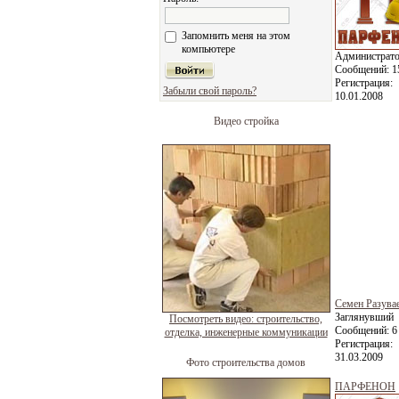
Запомнить меня на этом
компьютере
Администрат
Сообщений:
1
Регистрация:
Забыли свой пароль?
10.01.2008
Видео стройка
Семен Разува
Заглянувший
Посмотреть видео: строительство,
Сообщений:
6
отделка, инженерные коммуникации
Регистрация:
31.03.2009
Фото строительства домов
ПАРФЕНОН