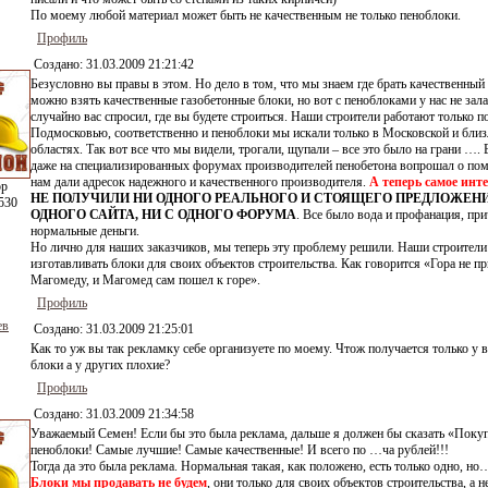
По моему любой материал может быть не качественным не только пеноблоки.
Профиль
Создано:
31.03.2009 21:21:42
Безусловно вы правы в этом. Но дело в том, что мы знаем где брать качественный 
можно взять качественные газобетонные блоки, но вот с пеноблоками у нас не зала
случайно вас спросил, где вы будете строиться. Наши строители работают только п
Подмосковью, соответственно и пеноблоки мы искали только в Московской и бли
областях. Так вот все что мы видели, трогали, щупали – все это было на грани …. 
даже на специализированных форумах производителей пенобетона вопрошал о по
нам дали адресок надежного и качественного производителя.
А теперь самое инт
ор
НЕ ПОЛУЧИЛИ НИ ОДНОГО РЕАЛЬНОГО И СТОЯЩЕГО ПРЕДЛОЖЕНИ
530
ОДНОГО САЙТА, НИ С ОДНОГО ФОРУМА
. Все было вода и профанация, при
нормальные деньги.
Но лично для наших заказчиков, мы теперь эту проблему решили. Наши строители
изготавливать блоки для своих объектов строительства. Как говорится «Гора не п
Магомеду, и Магомед сам пошел к горе».
Профиль
ев
Создано:
31.03.2009 21:25:01
Как то уж вы так рекламку себе организуете по моему. Чтож получается только у 
блоки а у других плохие?
Профиль
Создано:
31.03.2009 21:34:58
Уважаемый Семен! Если бы это была реклама, дальше я должен бы сказать «Поку
пеноблоки! Самые лучшие! Самые качественные! И всего по …ча рублей!!!
Тогда да это была реклама. Нормальная такая, как положено, есть только одно, но
Блоки мы продавать не будем
, они только для своих объектов строительства, а н