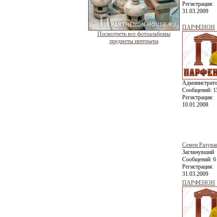
Регистрация:
31.03.2009
ПАРФЕНОН
Посмотреть все фотоальбомы
предметы интерьера
Администрат
Сообщений:
1
Регистрация:
10.01.2008
Семен Разува
Заглянувший
Сообщений:
6
Регистрация:
31.03.2009
ПАРФЕНОН