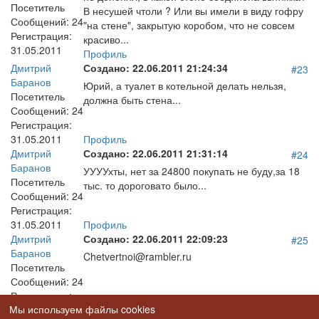
Посетитель
В несушей чтоли ? Или вы имели в виду гофру
Сообщений:
24
"на стене", закрытую коробом, что не совсем
Регистрация:
красиво...
31.05.2011
Профиль
Дмитрий
Создано:
22.06.2011 21:24:34
#23
Баранов
Юрий, а туалет в котельной делать нельзя,
Посетитель
должна быть стена...
Сообщений:
24
Регистрация:
31.05.2011
Профиль
Дмитрий
Создано:
22.06.2011 21:31:14
#24
Баранов
УУУУхты, нет за 24800 покупать не буду,за 18
Посетитель
тыс. то дороговато было...
Сообщений:
24
Регистрация:
31.05.2011
Профиль
Дмитрий
Создано:
22.06.2011 22:09:23
#25
Баранов
Chetvertnoi@rambler.ru
Посетитель
Сообщений:
24
Регистрация:
Мы используем файлы cookies
31.05.2011
Профиль