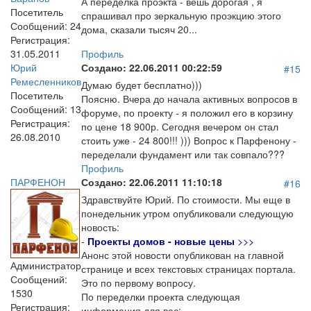
А переделка проэкта - вешь дорогая , я
Посетитель
спрашивал про зеркальную проэкцию этого
Сообщений:
24
дома, сказали тысяч 20...
Регистрация:
31.05.2011
Профиль
Юрий
Создано:
22.06.2011 00:22:59
#15
Ремесленников
Думаю будет бесплатно)))
Посетитель
Поясню. Вчера до начала активных вопросов в
Сообщений:
13
форуме, по проекту - я положил его в корзину
Регистрация:
по цене 18 900р. Сегодня вечером он стал
26.08.2010
стоить уже - 24 800!!! ))) Вопрос к Парфенону -
переделали фундамент или так совпало???
Профиль
ПАРФЕНОН
Создано:
22.06.2011 11:10:18
#16
Здравствуйте Юрий. По стоимости. Мы еще в
понедельник утром опубликовали следующую
новость:
-
Проекты домов - новые цены
>>>
Анонс этой новости опубликован на главной
Администратор
странице и всех текстовых страницах портала.
Сообщений:
Это по первому вопросу.
1530
По переделки проекта следующая
Регистрация:
информация для вас: