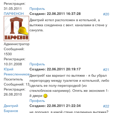
Регистрация:
31.05.2011
Профиль
ПАРФЕНОН
Создано:
22.06.2011 16:37:28
#20
Дмитрий котел расположен в котельной, а
вытяжка соединена с вент. каналами в стене у
санузла.
Администратор
Сообщений:
1530
Регистрация:
10.01.2008
Профиль
Юрий
Создано:
22.06.2011 20:19:17
#21
Ремесленников
Дмитрий! как вариант по вытяжке - я бы убрал
Посетитель
перегородку между туалетом и котельной, либо
Сообщений:
13
сделать ее полу-перегородкой (из
Регистрация:
стеклоблоков например). Опять же экономия 1-
26.08.2010
й двери
Профиль
Дмитрий
Создано:
22.06.2011 21:22:34
#22
Баранов
не допонял, в какой стене соединена вытяжка?