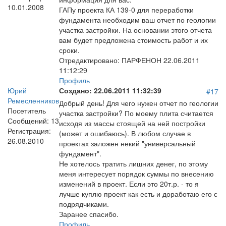
10.01.2008
ГАПу проекта КА 139-0 для переработки
фундамента необходим ваш отчет по геологии
участка застройки. На основании этого отчета
вам будет предложена стоимость работ и их
сроки.
Отредактировано:
ПАРФЕНОН
22.06.2011
11:12:29
Профиль
Юрий
Создано:
22.06.2011 11:32:39
#17
Ремесленников
Добрый день! Для чего нужен отчет по геологии
Посетитель
участка застройки? По моему плита считается
Сообщений:
13
исходя из массы стоящей на ней постройки
Регистрация:
(может и ошибаюсь). В любом случае в
26.08.2010
проектах заложен некий "универсальный
фундамент".
Не хотелось тратить лишних денег, по этому
меня интересует порядок суммы по внесению
изменений в проект. Если это 20т.р. - то я
лучше куплю проект как есть и доработаю его с
подрядчиками.
Заранее спасибо.
Профиль