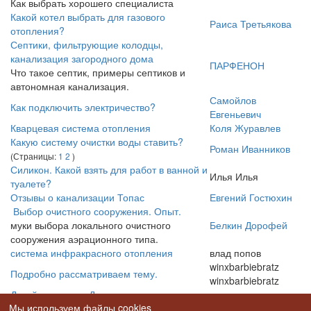
Как выбрать хорошего специалиста
Какой котел выбрать для газового
Раиса Третьякова
отопления?
Септики, фильтрующие колодцы,
канализация загородного дома
ПАРФЕНОН
Что такое септик, примеры септиков и
автономная канализация.
Самойлов
Как подключить электричество?
Евгеньевич
Кварцевая система отопления
Коля Журавлев
Какую систему очистки воды ставить?
Роман Иванников
(Страницы:
1
2
)
Силикон. Какой взять для работ в ванной и
Илья Илья
туалете?
Отзывы о канализации Топас
Евгений Гостюхин
Выбор очистного сооружения. Опыт.
муки выбора локального очистного
Белкин Дорофей
сооружения аэрационного типа.
система инфракрасного отопления
влад попов
winxbarbiebratz
Подробно рассматриваем тему.
winxbarbiebratz
Дизайн колодца. Домик на колодец.
Мы используем файлы cookies
Обустройство колодцев. Домик для
ПАРФЕНОН