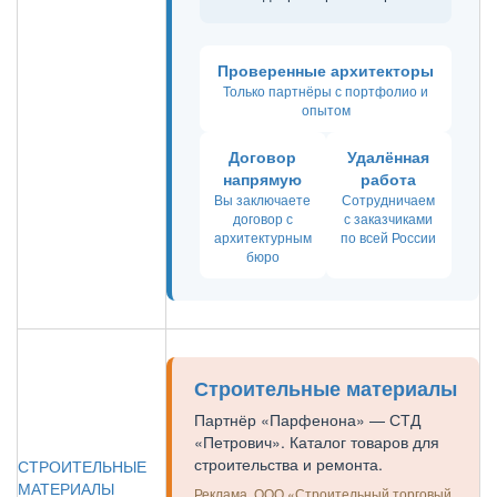
Проверенные архитекторы
Только партнёры с портфолио и
опытом
Договор
Удалённая
напрямую
работа
Вы заключаете
Сотрудничаем
договор с
с заказчиками
архитектурным
по всей России
бюро
Строительные материалы
Партнёр «Парфенона» — СТД
«Петрович». Каталог товаров для
строительства и ремонта.
СТРОИТЕЛЬНЫЕ
МАТЕРИАЛЫ
Реклама.
ООО «Строительный торговый