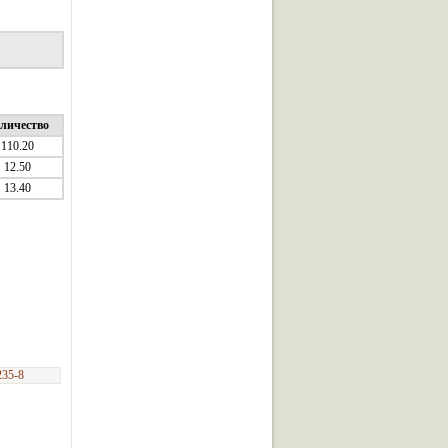
личество
110.20
12.50
13.40
235-8