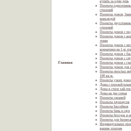
купить за один день
Проекты одноэтажны
строений
Проекты домов, бань
мансардой
Проекты двухэтажны
строений
Проекты домов с по
Проекты домов с ком
этаже
Проекты домов с не
комнатами на 1-м эт
Проекты домов с ба
Проекты домов с са
Главная
Проекты домов с га
Проекты домов для г
Проекты простых не
100 кв.м.
Проекты узких домо
Дома с плоской кры
Дома в стиле хай-тек
Дома на две семьи
Проекты гаражей
Проекты таунхаусов
Проекты бассейнов
Проекты бань и саун
Проекты беседок и н
Проекты для бизнеса
Индивидуальное про
вашим эскизам