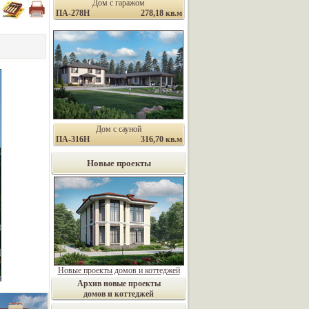
Дом с гаражом
ПА-278Н
278,18 кв.м
Дом с сауной
ПА-316Н
316,70 кв.м
Новые проекты
Новые проекты домов и коттеджей
Архив новые проекты
домов и коттеджей