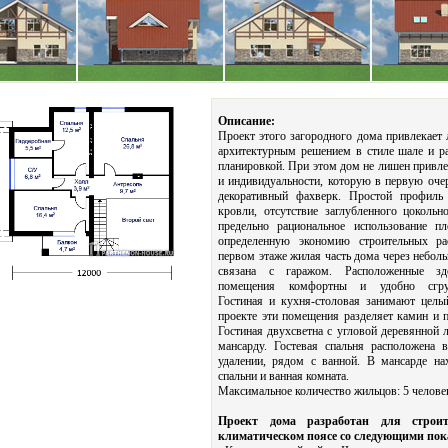
Описание:
Проект этого загородного дома привлекает
архитектурным решением в стиле шале и р
планировкой. При этом дом не лишен привле
и индивидуальности, которую в первую очер
декоративный фахверк. Простой профиль 
кровли, отсутствие заглубленного цокольн
предельно рациональное использование п
определенную экономию строительных ра
первом этаже жилая часть дома через небол
связана с гаражом. Расположенные з
помещения комфортны и удобно сгруп
Гостиная и кухня-столовая занимают целы
проекте эти помещения разделяет камин и п
Гостиная двухсветна с угловой деревянной л
мансарду. Гостевая спальня расположена 
удалении, рядом с ванной. В мансарде на
спальни и ванная комната.
Максимальное количество жильцов: 5 челове
Проект дома разработан для строит
климатическом поясе со следующими по