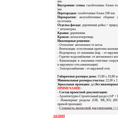
мм.
Внутренние стены:
газобетонные блоки т
мм.
Перегородки:
газобетонные блоки 100 мм.
Перекрытия:
железобетонные сборные 
пустотами.
Отделка фасада:
деревянная рейка + приро
+ штукатурка.
Крыша:
деревянная.
Кровля:
металлочерепица.
Инженерные решения:
- Отопление: автономное от котла.
- Вентиляция: естественная приточно-вытяжн
- Водопровод: от скважины (вар. - от наружно
- Горячее водоснабжение: от автономного кот
- Канализация: в локальные очистные сооруж
в наружную сеть канализации)
- Электроснабжение - от наружной сети.
Габаритные размеры дома:
15,80 х 10,80 м
Минимальные размеры участка:
22,00 x 1
Зеркальная проекция:
да (
без инженерных
ПРИМЕЧАНИЕ:
-
Состав проектной документации:
- Архитектурно-Строительный раздел (АР + К
- Инженерные разделы (ОВ, ВК,ЭО) (ИС
прямой проекции)
-
Стоимость проектной документации >>
АКЦИИ