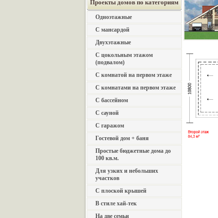
Проекты домов по категориям
Одноэтажные
С мансардой
Двухэтажные
С цокольным этажом
(подвалом)
С комнатой на первом этаже
С комнатами на первом этаже
С бассейном
С сауной
С гаражом
Гостевой дом + баня
Простые бюджетные дома до
100 кв.м.
Для узких и небольших
участков
С плоской крышей
В стиле хай-тек
На две семьи