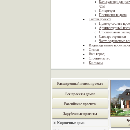
Калькулятор для рас
дом
Интерьеры
Построенные дома
Состав проекта
Пример состава прое
Архитектурный пасп
Строительный паспо
Словарь терминов
Часто задаваемые в
Индивидуальное проектиро
Статьи
Ваш город
Строительство
Контакты
Расширенный поиск проекта
Все проекты домов
Российские проекты
Зарубежные проекты
Пр
Кирпичные дома