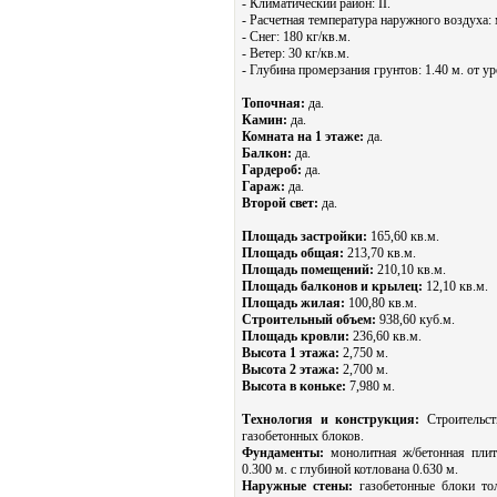
- Климатический район: II.
- Расчетная температура наружного воздуха:
- Снег: 180 кг/кв.м.
- Ветер: 30 кг/кв.м.
- Глубина промерзания грунтов: 1.40 м. от у
Топочная:
да.
Камин:
да.
Комната на 1 этаже:
да.
Балкон:
да.
Гардероб:
да.
Гараж:
да.
Второй свет:
да.
Площадь застройки:
165,60 кв.м.
Площадь общая:
213,70 кв.м.
Площадь помещений:
210,10 кв.м.
Площадь балконов и крылец:
12,10 кв.м.
Площадь жилая:
100,80 кв.м.
Строительный объем:
938,60 куб.м.
Площадь кровли:
236,60 кв.м.
Высота 1 этажа:
2,750 м.
Высота 2 этажа:
2,700 м.
Высота в коньке:
7,980 м.
Технология и конструкция:
Строительст
газобетонных блоков.
Фундаменты:
монолитная ж/бетонная плит
0.300 м. с глубиной котлована 0.630 м.
Наружные стены:
газобетонные блоки то