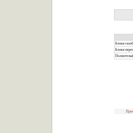
Блоки газо
Блоки пере
Полнотелый 
Прое