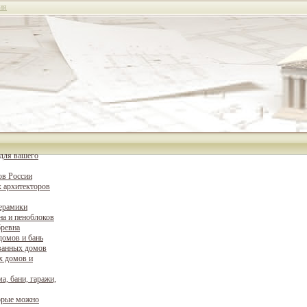
ия
для вашего
ов России
 архитекторов
керамики
на и пеноблоков
бревна
домов и бань
ванных домов
х домов и
а, бани, гаражи,
орые можно