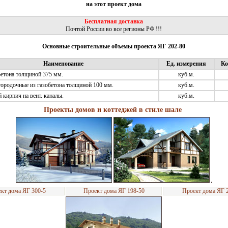
на этот проект дома
Бесплатная доставка
Почтой России во все регионы РФ !!!
Основные строительные объемы проекта ЯГ 202-80
Наименование
Ед. измерения
Ко
бетона толщиной 375 мм.
куб.м.
городочные из газобетона толщиной 100 мм.
куб.м.
кирпич на вент. каналы.
куб.м.
Проекты домов и коттеджей в стиле шале
кт дома ЯГ 300-5
Проект дома ЯГ 198-50
Проект дома ЯГ 