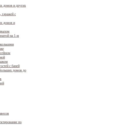
х домов и других
, гаражей с
х домов и
двалом
натой на 1-м
сколькими
аже
ссейном
уной
ражом
остей с баней
больших домов до
в
шей
авесов
ектирование по