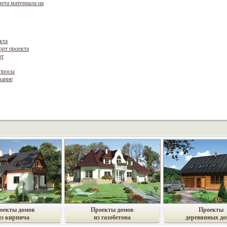
чета материала на
кта
орт проекта
рт
опросы
вание
оекты домов
Проекты домов
Проекты
из кирпича
из газобетона
деревянных до