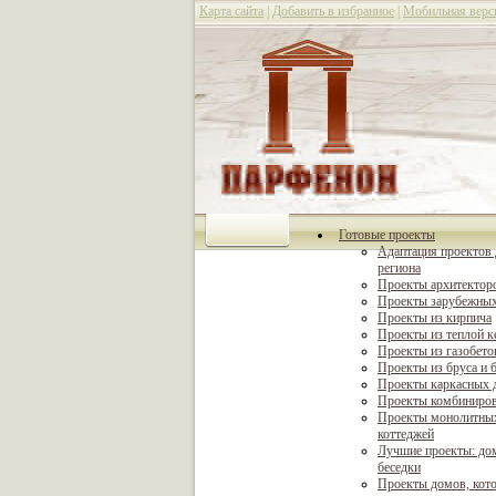
Карта сайта
|
Добавить в избранное
|
Мобильная верс
Готовые проекты
Адаптация проектов 
региона
Проекты архитектор
Проекты зарубежных
Проекты из кирпича
Проекты из теплой 
Проекты из газобето
Проекты из бруса и 
Проекты каркасных 
Проекты комбиниро
Проекты монолитны
коттеджей
Лучшие проекты: дом
беседки
Проекты домов, кот