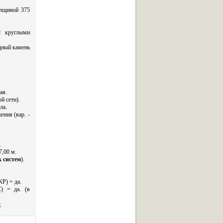
олщиной 375
с круглыми
дный камень
ая.
й сети).
ла.
ения (вар. -
.
7,00 м.
 систем
).
Р) = да.
) = да. (в
>