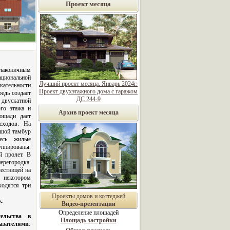
Проект месяца
 лаконичным
ациональной
Лучший проект месяца. Январь 2024г.
кательности
Проект двухэтажного дома с гаражом
едь создает
ДС 244-9
двускатной
ого этажа и
Архив проект месяца
лощади дает
сходов. На
ьшой тамбур
десь жилые
пированы.
й пролет. В
ерегородка.
естницей на
в некотором
ходятся три
Проекты домов и коттеджей
к.
Видео-презентации
Определение площадей
ельства в
Площадь застройки
казателями
: