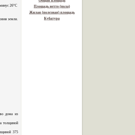
Общая площадь
 минус 26°С
Площадь нетто (пола)
Жилая (полезная) площадь
Кубатура
ровня земли.
во дома из
а толщиной
лщиной 375