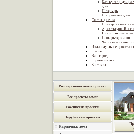
Калькулятор для рас
дом
Интерьеры
Построенные дома
Состав проекта
Пример состава прое
Архитектурный пасп
Строительный паспо
Словарь терминов
Часто задаваемые в
Индивидуальное проектиро
Статьи
Ваш город
Строительство
Контакты
Расширенный поиск проекта
Все проекты домов
Российские проекты
Зарубежные проекты
Пр
Кирпичные дома