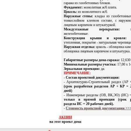
гаража из газобетонных блоков.
Фундамент:
монолитная ж/б плита.
Цоколь:
из монолитного ж/б.
Наружные стены:
кладка из газобетонны
тонкослойном клеевом составе, с наружн
лицевым кирпичом и штукатуркой.
Междуэтажные перекрытия:
мон
железобетонные.
Конструкция крыши и кровля:
ма
утепленная, покрытие - натуральная черепица
Наружная отделка:
цоколь - облицовка кам
облицовка лицевым кирпичом и штукатурка.
Габаритные размеры дома-гаража:
12,630 
Минимальные размеры участка:
17,00 x 1
Зеркальная проекция:
да.
ПРИМЕЧАНИЕ:
-
Состав проектной документации:
- Архитектурно-Строительный раздел (АР
(срок разработки разделов АР + КР = 
дней)
- Инженерные разделы (ОВ, ВК,ЭО) (ИС)
только в прямой проекции (срок р
раздела ИС = 20 рабочих дней).
-
Стоимость проектной документации >>
АКЦИИ
на этот проект дома