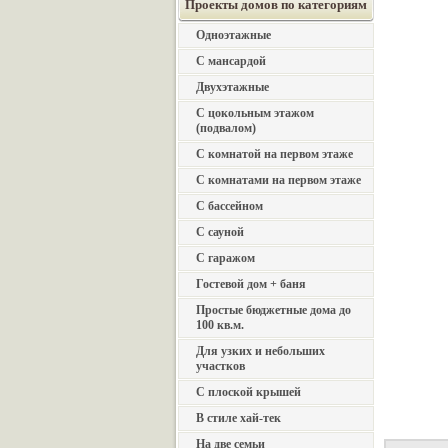
Проекты домов по категориям
Одноэтажные
С мансардой
Двухэтажные
С цокольным этажом
(подвалом)
С комнатой на первом этаже
С комнатами на первом этаже
С бассейном
С сауной
С гаражом
Гостевой дом + баня
Простые бюджетные дома до
100 кв.м.
Для узких и небольших
участков
С плоской крышей
В стиле хай-тек
На две семьи