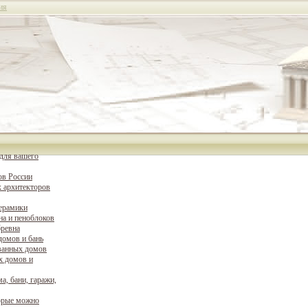
ия
для вашего
ов России
 архитекторов
керамики
на и пеноблоков
бревна
домов и бань
ванных домов
х домов и
а, бани, гаражи,
орые можно