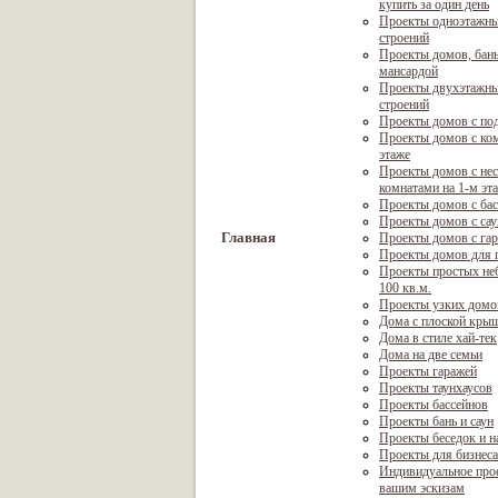
купить за один день
Проекты одноэтажны
строений
Проекты домов, бань
мансардой
Проекты двухэтажны
строений
Проекты домов с по
Проекты домов с ком
этаже
Проекты домов с не
комнатами на 1-м эт
Проекты домов с ба
Проекты домов с са
Главная
Проекты домов с га
Проекты домов для г
Проекты простых не
100 кв.м.
Проекты узких домо
Дома с плоской кры
Дома в стиле хай-тек
Дома на две семьи
Проекты гаражей
Проекты таунхаусов
Проекты бассейнов
Проекты бань и саун
Проекты беседок и н
Проекты для бизнеса
Индивидуальное про
вашим эскизам