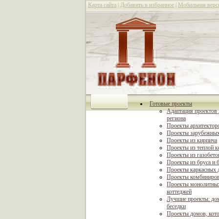
Карта сайта
|
Добавить в избранное
|
Мобильная верс
Готовые проекты
Адаптация проектов 
региона
Проекты архитектор
Проекты зарубежных
Проекты из кирпича
Проекты из теплой 
Проекты из газобето
Проекты из бруса и 
Проекты каркасных 
Проекты комбиниро
Проекты монолитны
коттеджей
Лучшие проекты: дом
беседки
Проекты домов, кот