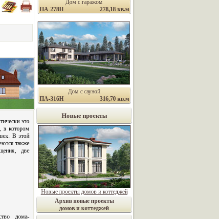
Дом с гаражом
ПА-278Н
278,18 кв.м
Дом с сауной
ПА-316Н
316,70 кв.м
Новые проекты
тически это
, в котором
век. В этой
еются также
щения, две
Новые проекты домов и коттеджей
Архив новые проекты
домов и коттеджей
ство дома-