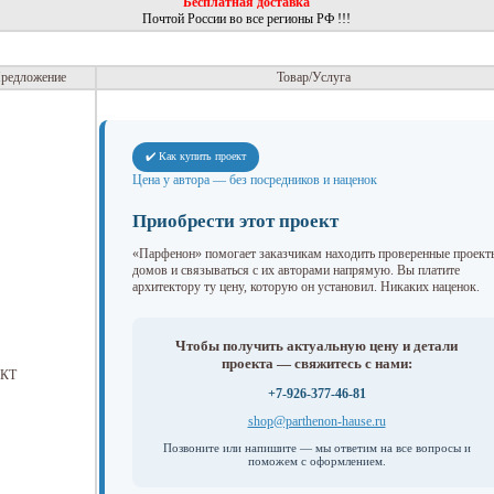
Бесплатная доставка
Почтой России во все регионы РФ !!!
редложение
Товар/Услуга
✔️ Как купить проект
Цена у автора — без посредников и наценок
Приобрести этот проект
«Парфенон» помогает заказчикам находить проверенные проект
домов и связываться с их авторами напрямую. Вы платите
архитектору ту цену, которую он установил. Никаких наценок.
Чтобы получить актуальную цену и детали
проекта — свяжитесь с нами:
КТ
+7-926-377-46-81
shop@parthenon-hause.ru
Позвоните или напишите — мы ответим на все вопросы и
поможем с оформлением.