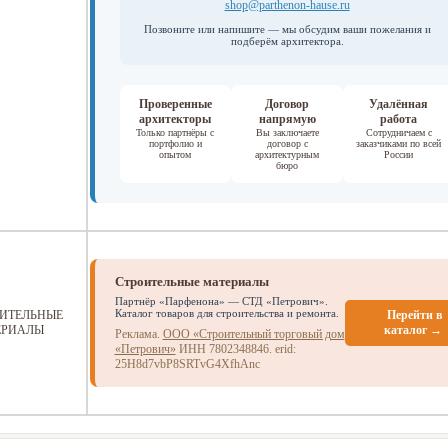
shop@parthenon-hause.ru
Позвоните или напишите — мы обсудим ваши пожелания и
подберём архитектора.
Проверенные
Договор
Удалённая
архитекторы
напрямую
работа
Только партнёры с
Вы заключаете
Сотрудничаем с
портфолио и
договор с
заказчиками по всей
опытом
архитектурным
России
бюро
Строительные материалы
Партнёр «Парфенона» — СТД «Петрович».
Каталог товаров для строительства и ремонта.
ИТЕЛЬНЫЕ
Перейти в
ЕРИАЛЫ
каталог →
Реклама.
ООО «Строительный торговый дом
«Петрович»
ИНН 7802348846.
erid:
25H8d7vbP8SRTvG4XfhAnc