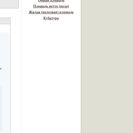
Общая площадь
Площадь нетто (пола)
Жилая (полезная) площадь
Кубатура
ы