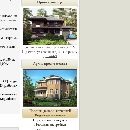
Проект месяца
х блоков на
ой отделкой
олитные
нсардная
.
нем. стены -
Лучший проект месяца. Январь 2024г.
Проект двухэтажного дома с гаражом
ДС 244-9
х 9,630 м.
Архив проект месяца
4,00 м.
 + КР) =
да.
25 рабочих
 =
возможно
азработки
>
Проекты домов и коттеджей
Видео-презентации
Определение площадей
Площадь застройки