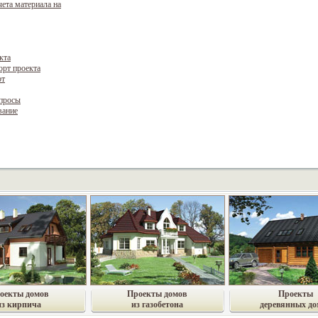
чета материала на
кта
орт проекта
рт
опросы
вание
оекты домов
Проекты домов
Проекты
из кирпича
из газобетона
деревянных до