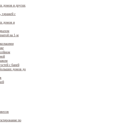
х домов и других
, гаражей с
х домов и
двалом
натой на 1-м
сколькими
аже
ссейном
уной
ражом
остей с баней
больших домов до
в
шей
авесов
ектирование по