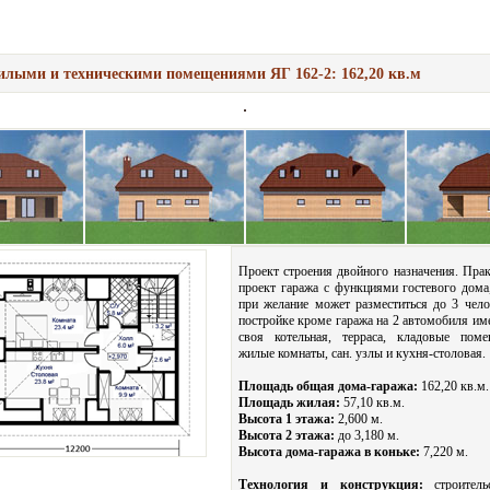
илыми и техническими помещениями ЯГ 162-2: 162,20 кв.м
Проект строения двойного назначения. Прак
проект гаража с функциями гостевого дома
при желание может разместиться до 3 чело
постройке кроме гаража на 2 автомобиля им
своя котельная, терраса, кладовые поме
жилые комнаты, сан. узлы и кухня-столовая.
Площадь общая дома-гаража:
162,20 кв.м.
Площадь жилая:
57,10 кв.м.
Высота 1 этажа:
2,600 м.
Высота 2 этажа:
до 3,180 м.
Высота дома-гаража в коньке:
7,220 м.
Технология и конструкция:
строитель