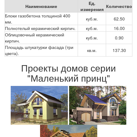
Ед.
Наименование
Количество
измерения
Блоки газобетона толщиной 400
куб.м.
62.50
мм.
Полнотелый керамический кирпич.
куб.м.
16.00
Облицовочный керамический
куб.м.
0.90
кирпич.
Площадь штукатурки фасада (три
кв.м.
137.30
цвета).
Проекты домов серии
"Маленький принц"