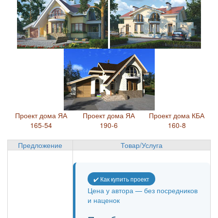
Проект дома ЯА
Проект дома ЯА
Проект дома КБА
165-54
190-6
160-8
Предложение
Товар/Услуга
✔️ Как купить проект
Цена у автора — без посредников
и наценок