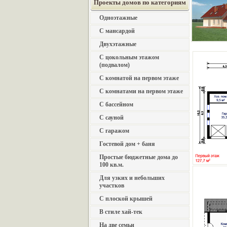
Проекты домов по категориям
Одноэтажные
С мансардой
Двухэтажные
С цокольным этажом
(подвалом)
С комнатой на первом этаже
С комнатами на первом этаже
С бассейном
С сауной
С гаражом
Гостевой дом + баня
Простые бюджетные дома до
100 кв.м.
Для узких и небольших
участков
С плоской крышей
В стиле хай-тек
На две семьи