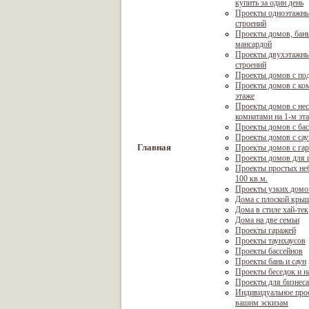
купить за один день
Проекты одноэтажны
строений
Проекты домов, бань
мансардой
Проекты двухэтажны
строений
Проекты домов с по
Проекты домов с ком
этаже
Проекты домов с не
комнатами на 1-м эт
Проекты домов с ба
Проекты домов с са
Главная
Проекты домов с га
Проекты домов для г
Проекты простых не
100 кв.м.
Проекты узких домо
Дома с плоской кры
Дома в стиле хай-тек
Дома на две семьи
Проекты гаражей
Проекты таунхаусов
Проекты бассейнов
Проекты бань и саун
Проекты беседок и н
Проекты для бизнеса
Индивидуальное про
вашим эскизам