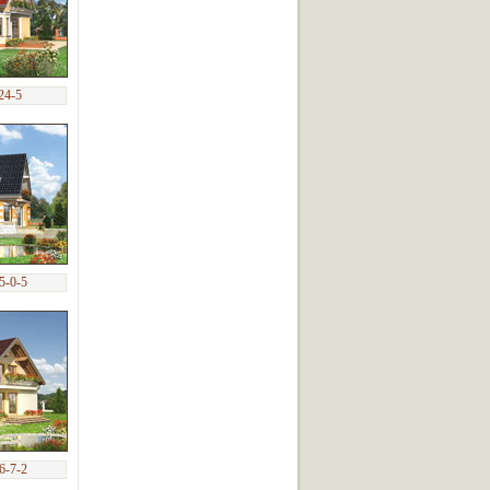
24-5
5-0-5
6-7-2