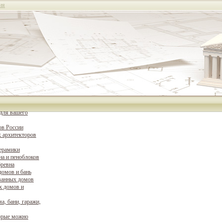
ия
для вашего
ов России
 архитекторов
керамики
на и пеноблоков
бревна
домов и бань
ванных домов
х домов и
а, бани, гаражи,
орые можно