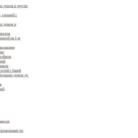
х домов и других
, гаражей с
х домов и
двалом
натой на 1-м
сколькими
аже
ссейном
уной
ражом
остей с баней
больших домов до
в
шей
авесов
ектирование по