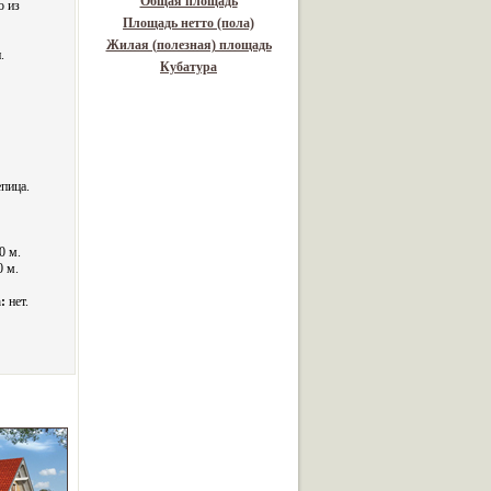
Общая площадь
о из
Площадь нетто (пола)
Жилая (полезная) площадь
.
Кубатура
пица.
0 м.
0 м.
:
нет.