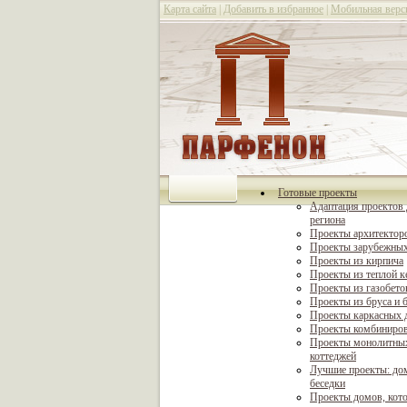
Карта сайта
|
Добавить в избранное
|
Мобильная верс
Готовые проекты
Адаптация проектов 
региона
Проекты архитектор
Проекты зарубежных
Проекты из кирпича
Проекты из теплой 
Проекты из газобето
Проекты из бруса и 
Проекты каркасных 
Проекты комбиниро
Проекты монолитны
коттеджей
Лучшие проекты: дом
беседки
Проекты домов, кот