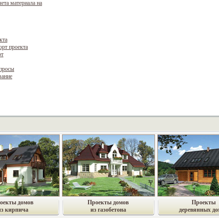
чета материала на
кта
орт проекта
рт
опросы
вание
оекты домов
Проекты домов
Проекты
из кирпича
из газобетона
деревянных до