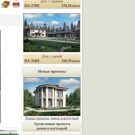
Дом с гаражом
ПА-278Н
278,18 кв.м
Дом с сауной
ПА-316Н
316,70 кв.м
Новые проекты
Новые проекты домов и коттеджей
Архив новые проекты
домов и коттеджей