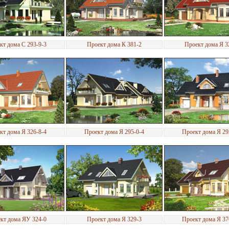
кт дома С 293-9-3
Проект дома К 381-2
Проект дома Я 3
кт дома Я 326-8-4
Проект дома Я 295-0-4
Проект дома Я 29
кт дома ЯУ 324-0
Проект дома Я 329-3
Проект дома Я 37