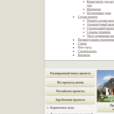
Калькулятор для рас
дом
Интерьеры
Построенные дома
Состав проекта
Пример состава прое
Архитектурный пасп
Строительный паспо
Словарь терминов
Часто задаваемые в
Индивидуальное проектиро
Статьи
Ваш город
Строительство
Контакты
Расширенный поиск проекта
Все проекты домов
Российские проекты
Зарубежные проекты
Пр
Кирпичные дома