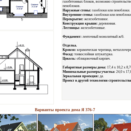
газобетонных блоков, возможно строительств
пеноблоков.
Наружные стены:
газоблоки или пеноблоки.
Внутренние стены:
газоблоки или пеноблоки
Перекрытие:
железобетонное.
Конструкция крыши:
деревянная.
Лестницы:
железобетонные.
Фундамент:
ленточный монолитный ж/б.
Отделка.
Кровля:
керамическая черепица, металлочере
Фасад:
тонкослойная штукатурка.
Цоколь:
облицовочный кирпич.
Габаритные размеры дома:
17,4 х 10,2 х 8,7
Минимальные размеры участка:
24,0 x 17,
Зеркальная проекция:
да.
Проект в другой технологии строительства
Варианты проекта дома Я 376-7