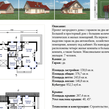
Описание:
Проект загородного дома с гаражом на два а
Большой и просторный дом с большим колич
технических и жилых помещений. На первом 
выделим гараж на два автомобиля, хозяйстве
помещение, комнату под кабинет. На мансард
расположены четыре жилые комнаты и больша
комната, а также балкон. Максимальное колич
жильцов: 7 человек.
Камин:
да.
Гараж:
да.
Площадь застройки:
159,0 кв.м.
Площадь общая:
376,7 кв.м.
Площадь нетто:
243,6 кв.м.
Площадь жилая:
146,8 кв.м.
Кубатура:
952,5 куб.м.
Крыша:
Площадь крыши:
267,4 кв.м.
Угол наклона крыши:
40; 45°.
Технология и конструкция:
Строительство 