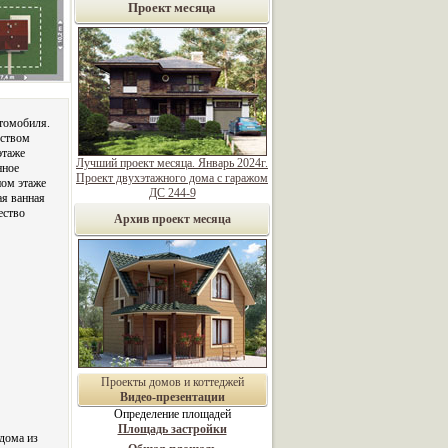
Проект месяца
втомобиля.
еством
этаже
Лучший проект месяца. Январь 2024г.
нное
Проект двухэтажного дома с гаражом
ном этаже
ДС 244-9
я ванная
ество
Архив проект месяца
Проекты домов и коттеджей
Видео-презентации
Определение площадей
Площадь застройки
дома из