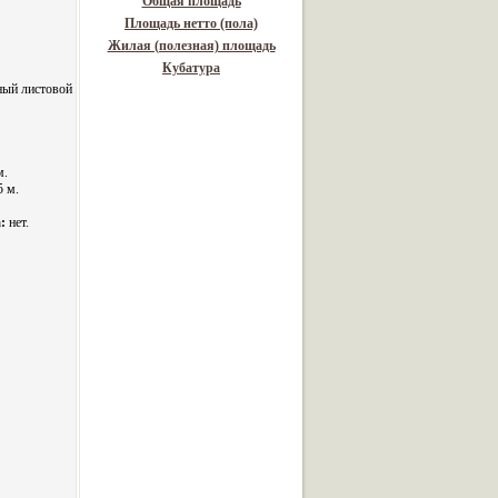
Общая площадь
Площадь нетто (пола)
Жилая (полезная) площадь
Кубатура
ный листовой
м.
5 м.
:
нет.