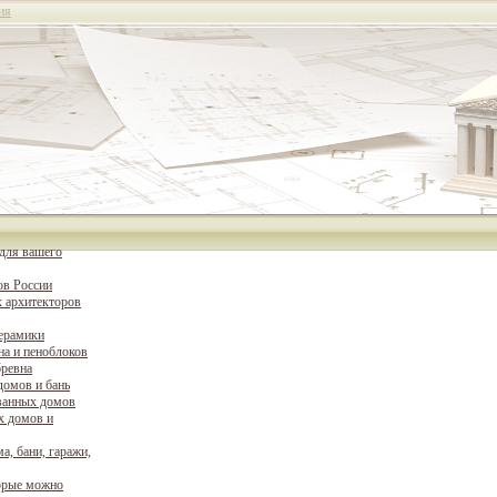
ия
для вашего
ов России
 архитекторов
керамики
на и пеноблоков
бревна
домов и бань
ванных домов
х домов и
а, бани, гаражи,
орые можно