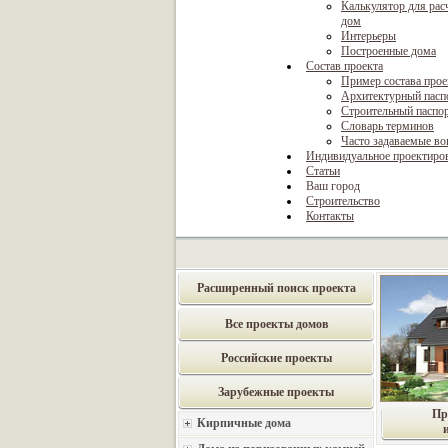
Калькулятор для рас
дом
Интерьеры
Построенные дома
Состав проекта
Пример состава прое
Архитектурный пасп
Строительный паспо
Словарь терминов
Часто задаваемые в
Индивидуальное проектиро
Статьи
Ваш город
Строительство
Контакты
Расширенный поиск проекта
Все проекты домов
Российские проекты
Зарубежные проекты
Пр
Кирпичные дома