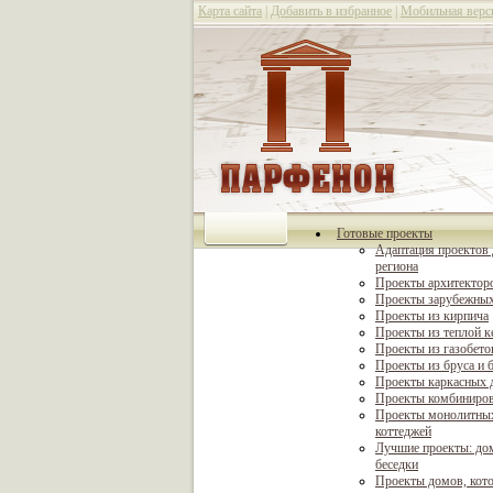
Карта сайта
|
Добавить в избранное
|
Мобильная верс
Готовые проекты
Адаптация проектов 
региона
Проекты архитектор
Проекты зарубежных
Проекты из кирпича
Проекты из теплой 
Проекты из газобето
Проекты из бруса и 
Проекты каркасных 
Проекты комбиниро
Проекты монолитны
коттеджей
Лучшие проекты: дом
беседки
Проекты домов, кот