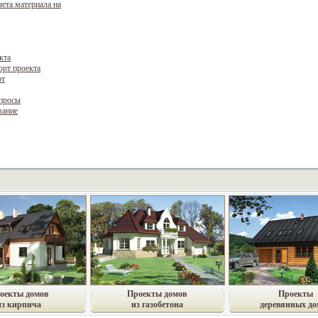
чета материала на
кта
орт проекта
рт
опросы
вание
оекты домов
Проекты домов
Проекты
из кирпича
из газобетона
деревянных до