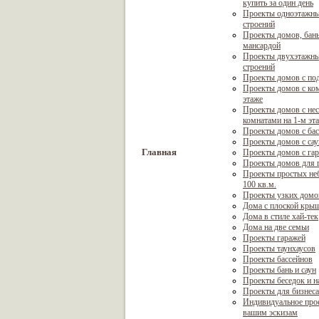
купить за один день
Проекты одноэтажны
строений
Проекты домов, бань
мансардой
Проекты двухэтажны
строений
Проекты домов с по
Проекты домов с ком
этаже
Проекты домов с не
комнатами на 1-м эт
Проекты домов с ба
Проекты домов с са
Главная
Проекты домов с га
Проекты домов для г
Проекты простых не
100 кв.м.
Проекты узких домо
Дома с плоской кры
Дома в стиле хай-тек
Дома на две семьи
Проекты гаражей
Проекты таунхаусов
Проекты бассейнов
Проекты бань и саун
Проекты беседок и н
Проекты для бизнеса
Индивидуальное про
вашим эскизам