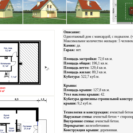
Описание:
Одноэтажный дом с мансардой, с подвалом. (ч
Максимальное количество жильцов: 5 человек
Камин:
да.
Гараж:
нет.
Площадь застройки:
72,6 кв.м.
Площадь общая:
196,1 кв.м.
Площадь нетто:
129,4 кв.м.
Площадь жилая:
89,3 кв.м.
Кубатура:
522,7 куб.м.
Крыша:
Площадь крыши:
127,8 кв.м.
Угол наклона крыши:
42.
Кубатура древесины стропильной констр
крыши:
9,2 куб.м.
Технология и конструкция:
ячеистый бетон
Наружные стены:
ячеистый бетон + стиропо
Внутренние стены:
ячеистый бетон.
Перекрытие:
железобетонное.
Конструкция крыши:
деревянная.