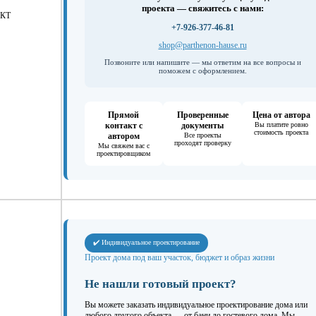
проекта — свяжитесь с нами:
КТ
+7-926-377-46-81
shop@parthenon-hause.ru
Позвоните или напишите — мы ответим на все вопросы и
поможем с оформлением.
Прямой
Проверенные
Цена от автора
контакт с
документы
Вы платите ровно
стоимость проекта
автором
Все проекты
проходят проверку
Мы свяжем вас с
проектировщиком
✔️ Индивидуальное проектирование
Проект дома под ваш участок, бюджет и образ жизни
Не нашли готовый проект?
Вы можете заказать индивидуальное проектирование дома или
любого другого объекта — от бани до гостевого дома. Мы