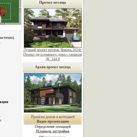
Проект месяца
астично).
.
Лучший проект месяца. Январь 2024г.
Проект двухэтажного дома с гаражом
ДС 244-9
Архив проект месяца
укции
.
Проекты домов и коттеджей
р.
Видео-презентации
Определение площадей
Площадь застройки