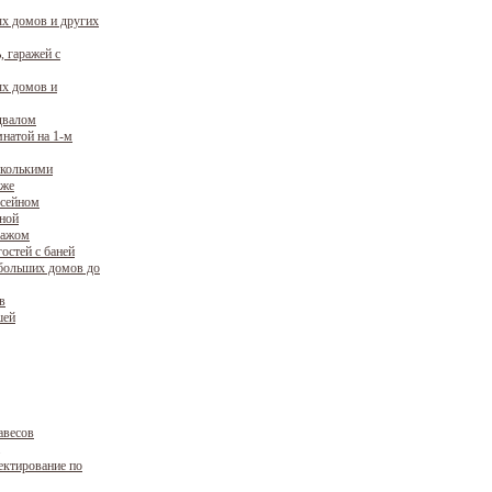
х домов и других
, гаражей с
х домов и
двалом
натой на 1-м
сколькими
аже
ссейном
уной
ражом
остей с баней
больших домов до
в
шей
авесов
ектирование по