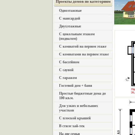
Проекты домов по категориям
Одноэтажные
С мансардой
Двухэтажные
С цокольным этажом
(подвалом)
С комнатой на первом этаже
С комнатами на первом этаже
С бассейном
С сауной
С гаражом
Гостевой дом + баня
Простые бюджетные дома до
100 кв.м.
Для узких и небольших
участков
С плоской крышей
В стиле хай-тек
На две семьи