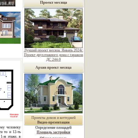
Проект месяца
Лучший проект месяца. Январь 2024г.
Проект двухэтажного дома с гаражом
ДС 244-9
Архив проект месяца
Проекты домов и коттеджей
Видео-презентации
му человеку
Определение площадей
и то и 12-ть
Площадь застройки
1-м этаже, в