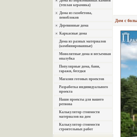
Дома из поризованных камней
(теплая керамика)
Дома из газобетона,
пеноблоков
Дом с боль
Деревянные дома
Каркасные дома
Дома из разных материалов
(комбинированные)
Монолитные дома и несъемная
опалубка
Популярные дома, бани,
гаражи, беседки
Магазин готовых проектов
Разработка индивидуального
проекта
Наши проекты для вашего
региона
Калькулятор стоимости
материалов на дом
Калькулятор стоимости
строительных работ