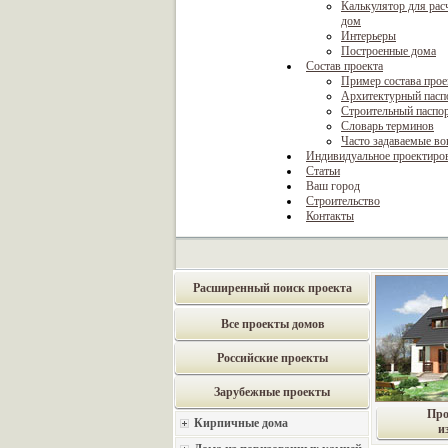
Калькулятор для рас
дом
Интерьеры
Построенные дома
Состав проекта
Пример состава прое
Архитектурный пасп
Строительный паспо
Словарь терминов
Часто задаваемые в
Индивидуальное проектиро
Статьи
Ваш город
Строительство
Контакты
Расширенный поиск проекта
Все проекты домов
Российские проекты
Зарубежные проекты
Про
Кирпичные дома
и