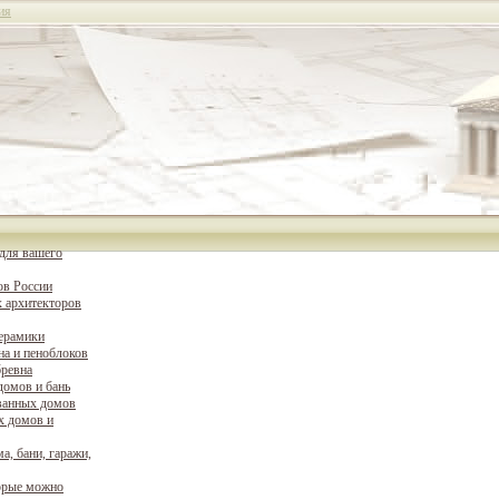
ия
для вашего
ов России
 архитекторов
керамики
на и пеноблоков
бревна
домов и бань
ванных домов
х домов и
а, бани, гаражи,
орые можно