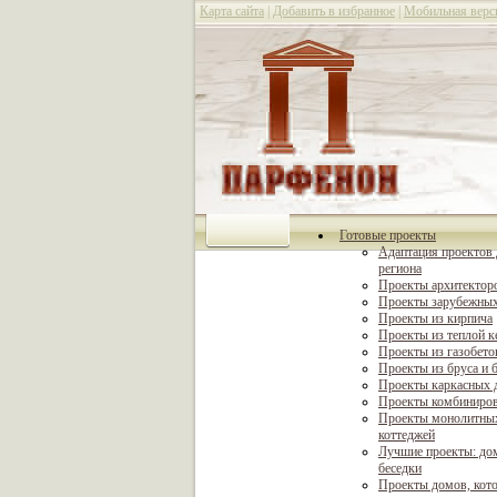
Карта сайта
|
Добавить в избранное
|
Мобильная верс
Готовые проекты
Адаптация проектов 
региона
Проекты архитектор
Проекты зарубежных
Проекты из кирпича
Проекты из теплой 
Проекты из газобето
Проекты из бруса и 
Проекты каркасных 
Проекты комбиниро
Проекты монолитны
коттеджей
Лучшие проекты: дом
беседки
Проекты домов, кот