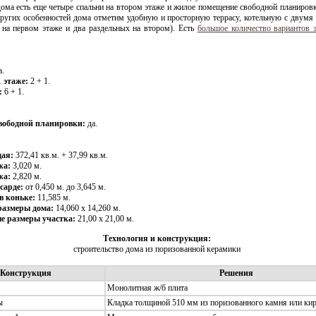
ома есть еще четыре спальни на втором этаже и жилое помещение свободной планиров
ругих особенностей дома отметим удобную и просторную террасу, котельную с двумя 
 на первом этаже и два раздельных на втором). Есть
большое количество вариантов э
а.
 этаже:
2 + 1.
:
6 + 1.
вободной планировки:
да.
ая:
372,41 кв.м. + 37,99 кв.м.
жа:
3,020 м.
жа:
2,820 м.
сарде:
от 0,450 м. до 3,645 м.
в коньке:
11,585 м.
размеры дома:
14,060 х 14,260 м.
 размеры участка:
21,00 x 21,00 м.
Технология и конструкция:
строительство дома из поризованной керамики
Конструкция
Решения
Монолитная ж/б плита
ы
Кладка толщиной 510 мм из поризованного камня или ки