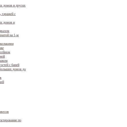
х домов и других
, гаражей с
х домов и
двалом
натой на 1-м
сколькими
аже
ссейном
уной
ражом
остей с баней
больших домов до
в
шей
авесов
ектирование по