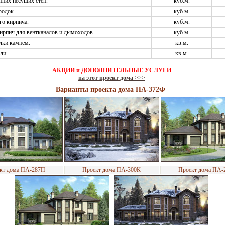
них несущих стен.
куб.м.
родок.
куб.м.
го кирпича.
куб.м.
ирпич для вентканалов и дымоходов.
куб.м.
лки камнем.
кв.м.
ли.
кв.м.
АКЦИИ и ДОПОЛНИТЕЛЬНЫЕ УСЛУГИ
на этот проект дома
>>>
Варианты проекта дома ПА-372Ф
кт дома ПА-287П
Проект дома ПА-300К
Проект дома ПА-