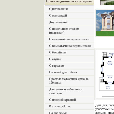
Проекты домов по категориям
Одноэтажные
С мансардой
Двухэтажные
С цокольным этажом
(подвалом)
С комнатой на первом этаже
С комнатами на первом этаже
С бассейном
С сауной
С гаражом
Гостевой дом + баня
Простые бюджетные дома до
100 кв.м.
Для узких и небольших
участков
С плоской крышей
Дом для бол
В стиле хай-тек
удобствами м
жильцов впол
На две семьи