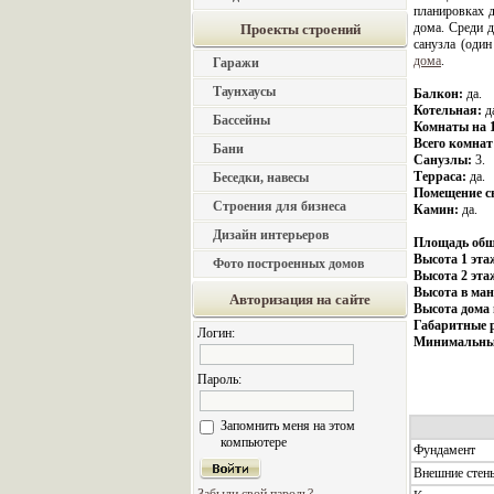
планировках д
дома. Среди д
Проекты строений
санузла (один
дома
.
Гаражи
Таунхаусы
Балкон:
да.
Котельная:
д
Бассейны
Комнаты на 1
Всего комнат
Бани
Санузлы:
3.
Терраса:
да.
Беседки, навесы
Помещение с
Строения для бизнеса
Камин:
да.
Дизайн интерьеров
Площадь общ
Высота 1 эта
Фото построенных домов
Высота 2 эта
Высота в ман
Авторизация на сайте
Высота дома 
Габаритные 
Логин:
Минимальные
Пароль:
Запомнить меня на этом
компьютере
Фундамент
Внешние стен