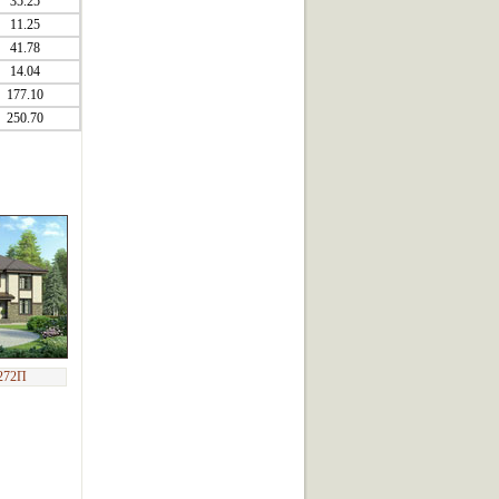
35.25
11.25
41.78
14.04
177.10
250.70
272П