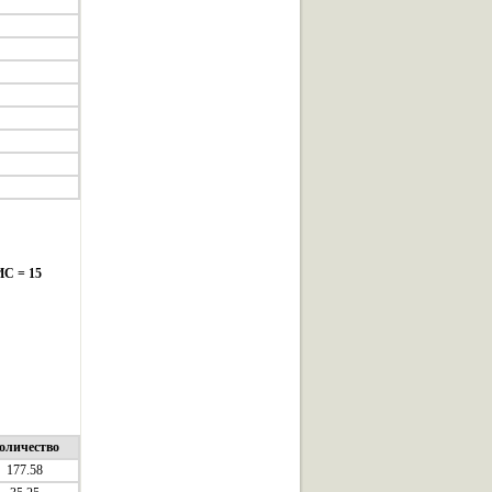
ИС = 15
оличество
177.58