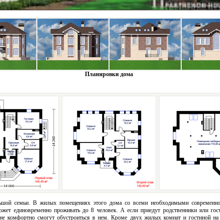
Планировки дома
ьшой семьи. В жилых помещениях этого дома со всеми необходимыми современно
ожет единовременно проживать до 8 человек. А если приедут родственники или гост
не комфортно смогут обустроиться в нем. Кроме двух жилых комнат и гостиной на 