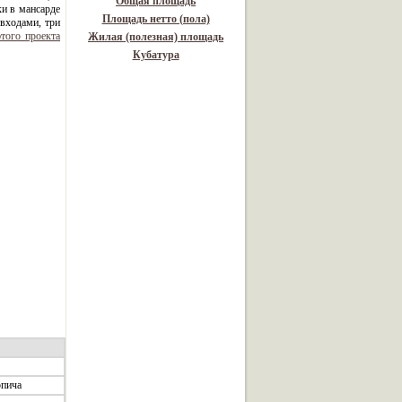
Общая площадь
ки в мансарде
Площадь нетто (пола)
входами, три
того проекта
Жилая (полезная) площадь
Кубатура
рпича