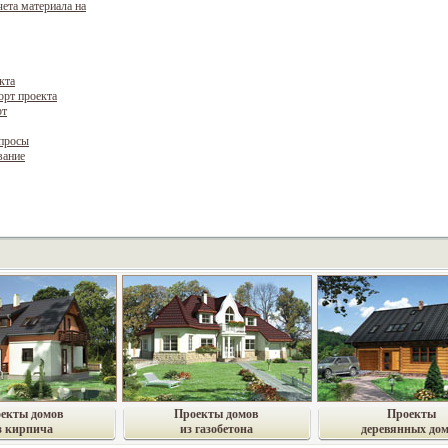
чета материала на
кта
орт проекта
рт
опросы
вание
екты домов
Проекты домов
Проекты
з кирпича
из газобетона
деревянных до