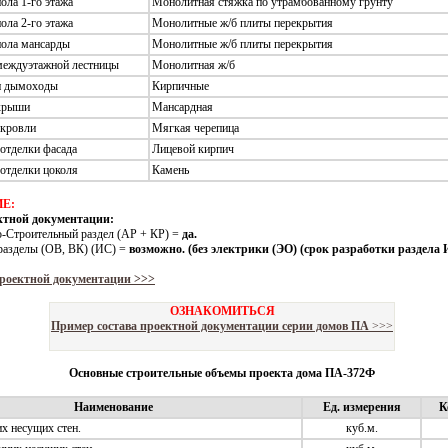
ола 1-го этажа
Монолитная стяжка по утрамбованному грунту
ола 2-го этажа
Монолитные ж/б плиты перекрытия
пола мансарды
Монолитные ж/б плиты перекрытия
междуэтажной лестницы
Монолитная ж/б
 и дымоходы
Кирпичные
крыши
Мансардная
 кровли
Мягкая черепица
отделки фасада
Лицевой кирпич
отделки цоколя
Камень
Е:
ктной документации:
о-Строительный раздел (АР + КР) =
да.
разделы (ОВ, ВК) (ИС) =
возможно. (без электрики (ЭО) (срок разработки раздела 
роектной документации >>>
ОЗНАКОМИТЬСЯ
Пример состава проектной документации серии домов ПА
>>>
Основные строительные объемы проекта дома ПА-372Ф
Наименование
Ед. измерения
К
х несущих стен.
куб.м.