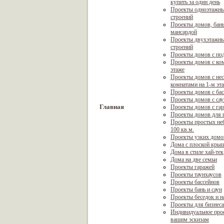
купить за один день
Проекты одноэтажны
строений
Проекты домов, бань
мансардой
Проекты двухэтажны
строений
Проекты домов с по
Проекты домов с ком
этаже
Проекты домов с не
комнатами на 1-м эт
Проекты домов с ба
Проекты домов с са
Главная
Проекты домов с га
Проекты домов для г
Проекты простых не
100 кв.м.
Проекты узких домо
Дома с плоской кры
Дома в стиле хай-тек
Дома на две семьи
Проекты гаражей
Проекты таунхаусов
Проекты бассейнов
Проекты бань и саун
Проекты беседок и н
Проекты для бизнеса
Индивидуальное про
вашим эскизам