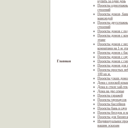
купить за один день
Проекты одноэтажны
строений
Проекты домов, бань
мансардой
Проекты двухэтажны
строений
Проекты домов с по
Проекты домов с ком
этаже
Проекты домов с не
комнатами на 1-м эт
Проекты домов с ба
Проекты домов с са
Главная
Проекты домов с га
Проекты домов для г
Проекты простых не
100 кв.м.
Проекты узких домо
Дома с плоской кры
Дома в стиле хай-тек
Дома на две семьи
Проекты гаражей
Проекты таунхаусов
Проекты бассейнов
Проекты бань и саун
Проекты беседок и н
Проекты для бизнеса
Индивидуальное про
вашим эскизам