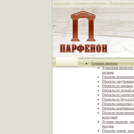
Карта сайта
|
Добавить в избранное
|
Мобильная верс
Готовые проекты
Адаптация проектов 
региона
Проекты архитектор
Проекты зарубежных
Проекты из кирпича
Проекты из теплой 
Проекты из газобето
Проекты из бруса и 
Проекты каркасных 
Проекты комбиниро
Проекты монолитны
коттеджей
Лучшие проекты: дом
беседки
Проекты домов, кот