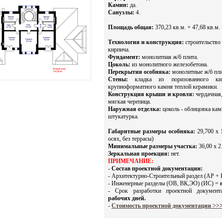
Камин:
да.
Санузлы:
4.
Площадь общая:
370,23 кв.м. + 47,68 кв.м.
Технология и конструкция:
строительство 
кирпича.
Фундамент:
монолитная ж/б плита.
Цоколь:
из монолитного железобетона.
Перекрытия особняка:
монолитные ж/б пл
Стены:
кладка из поризованного ки
крупноформатного камня теплой керамики.
Конструкция крыши и кровля:
чердачная,
мягкая черепица.
Наружная отделка:
цоколь - облицовка кам
штукатурка.
Габаритные размеры особняка:
29,700 х 
осях, без террасы)
Минимальные размеры участка:
36,00 x 2
Зеркальная проекция:
нет.
ПРИМЕЧАНИЕ:
-
Состав проектной документации:
- Архитектурно-Строительный раздел (АР +
- Инженерные разделы (ОВ, ВК,ЭО) (ИС) =
- Срок разработки проектной докуме
рабочих дней.
-
Стоимость проектной документации >>