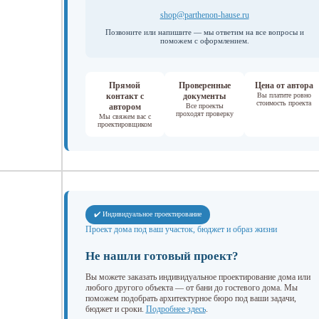
shop@parthenon-hause.ru
Позвоните или напишите — мы ответим на все вопросы и
поможем с оформлением.
Прямой
Проверенные
Цена от автора
контакт с
документы
Вы платите ровно
стоимость проекта
автором
Все проекты
проходят проверку
Мы свяжем вас с
проектировщиком
✔️ Индивидуальное проектирование
Проект дома под ваш участок, бюджет и образ жизни
Не нашли готовый проект?
Вы можете заказать индивидуальное проектирование дома или
любого другого объекта — от бани до гостевого дома. Мы
поможем подобрать архитектурное бюро под ваши задачи,
бюджет и сроки.
Подробнее здесь
.