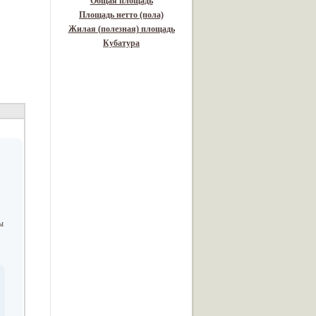
Общая площадь
Площадь нетто (пола)
Жилая (полезная) площадь
Кубатура
ы