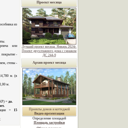
Проект месяца
особняка из
иты.
рпича или
Лучший проект месяца. Январь 2024г.
Проект двухэтажного дома с гаражом
 покрытие -
ДС 244-9
Архив проект месяца
нем, стены -
14,780 м. (в
1,00 м.
 КР) =
да.
нет.
Проекты домов и коттеджей
нтации =
15
Видео-презентации
Определение площадей
>
Площадь застройки