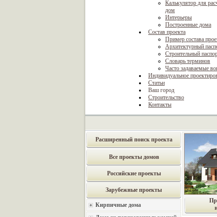
Калькулятор для рас
дом
Интерьеры
Построенные дома
Состав проекта
Пример состава прое
Архитектурный пасп
Строительный паспо
Словарь терминов
Часто задаваемые в
Индивидуальное проектиро
Статьи
Ваш город
Строительство
Контакты
Расширенный поиск проекта
Все проекты домов
Российские проекты
Зарубежные проекты
Пр
Кирпичные дома