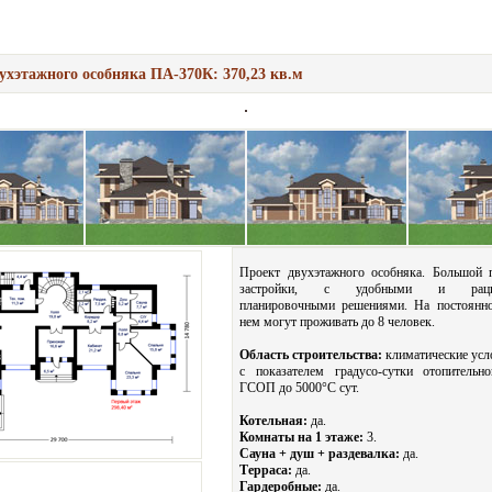
ухэтажного особняка ПА-370К: 370,23 кв.м
Проект двухэтажного особняка. Большой 
застройки, с удобными и рацио
планировочными решениями. На постоянно
нем могут проживать до 8 человек.
Область строительства:
климатические усл
с показателем градусо-сутки отопительн
ГСОП до 5000°С сут.
Котельная:
да.
Комнаты на 1 этаже:
3.
Сауна + душ + раздевалка:
да.
Терраса:
да.
Гардеробные:
да.