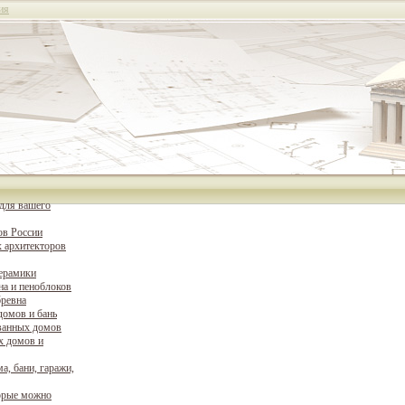
ия
для вашего
ов России
 архитекторов
керамики
на и пеноблоков
бревна
домов и бань
ванных домов
х домов и
а, бани, гаражи,
орые можно