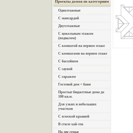
Проекты домов по категориям
Одноэтажные
С мансардой
Двухэтажные
С цокольным этажом
(подвалом)
С комнатой на первом этаже
С комнатами на первом этаже
С бассейном
С сауной
С гаражом
Гостевой дом + баня
Простые бюджетные дома до
100 кв.м.
Для узких и небольших
участков
С плоской крышей
В стиле хай-тек
На две семьи