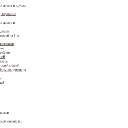
х домов и других
, гаражей с
х домов и
двалом
натой на 1-м
сколькими
аже
ссейном
уной
ражом
остей с баней
больших домов до
в
шей
авесов
ектирование по