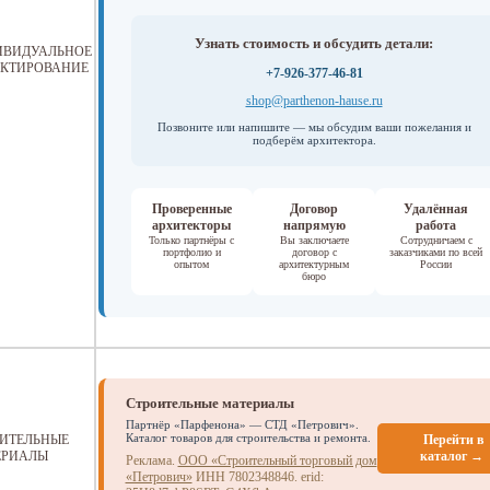
Узнать стоимость и обсудить детали:
ИВИДУАЛЬНОЕ
КТИРОВАНИЕ
+7-926-377-46-81
shop@parthenon-hause.ru
Позвоните или напишите — мы обсудим ваши пожелания и
подберём архитектора.
Проверенные
Договор
Удалённая
архитекторы
напрямую
работа
Только партнёры с
Вы заключаете
Сотрудничаем с
портфолио и
договор с
заказчиками по всей
опытом
архитектурным
России
бюро
Строительные материалы
Партнёр «Парфенона» — СТД «Петрович».
Каталог товаров для строительства и ремонта.
ИТЕЛЬНЫЕ
Перейти в
ЕРИАЛЫ
каталог →
Реклама.
ООО «Строительный торговый дом
«Петрович»
ИНН 7802348846.
erid: