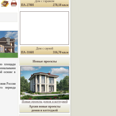
Дом с гаражом
ПА-278Н
278,18 кв.м
Дом с сауной
ПА-316Н
316,70 кв.м
Новые проекты
по площади
нальными
й основе в
овия России
ого периода
Новые проекты домов и коттеджей
Архив новые проекты
домов и коттеджей