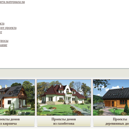
чета материала на
кта
орт проекта
рт
опросы
вание
оекты домов
Проекты домов
Проекты
из кирпича
из газобетона
деревянных до