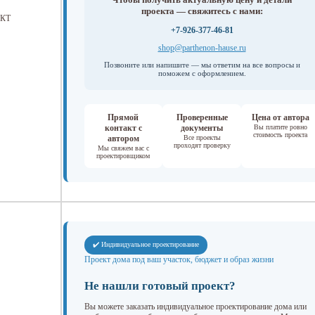
проекта — свяжитесь с нами:
КТ
+7-926-377-46-81
shop@parthenon-hause.ru
Позвоните или напишите — мы ответим на все вопросы и
поможем с оформлением.
Прямой
Проверенные
Цена от автора
контакт с
документы
Вы платите ровно
стоимость проекта
автором
Все проекты
проходят проверку
Мы свяжем вас с
проектировщиком
✔️ Индивидуальное проектирование
Проект дома под ваш участок, бюджет и образ жизни
Не нашли готовый проект?
Вы можете заказать индивидуальное проектирование дома или