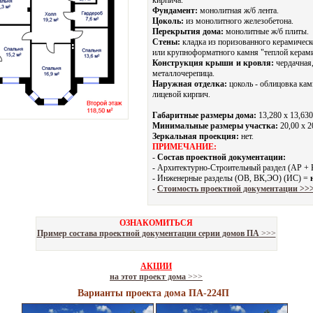
кирпича.
Фундамент:
монолитная ж/б лента.
Цоколь:
из монолитного железобетона.
Перекрытия дома:
монолитные ж/б плиты.
Стены:
кладка из поризованного керамическ
или крупноформатного камня "теплой керам
Конструкция крыши и кровля:
чердачная,
металлочерепица.
Наружная отделка:
цоколь - облицовка кам
лицевой кирпич.
Габаритные размеры дома:
13,280 х 13,630
Минимальные размеры участка:
20,00 x 2
Зеркальная проекция:
нет.
ПРИМЕЧАНИЕ:
-
Состав проектной документации:
- Архитектурно-Строительный раздел (АР +
- Инженерные разделы (ОВ, ВК,ЭО) (ИС) =
-
Стоимость проектной документации >>
ОЗНАКОМИТЬСЯ
Пример состава проектной документации серии домов ПА
>>>
АКЦИИ
на этот проект дома
>>>
Варианты проекта дома ПА-224П