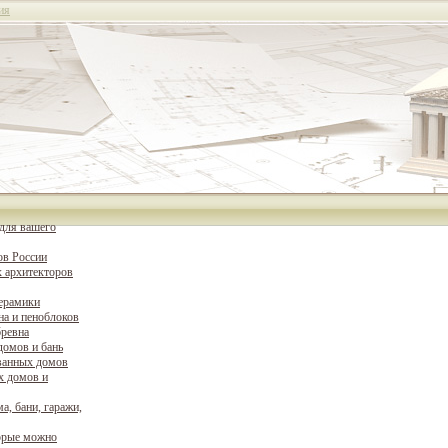
ия
для вашего
ов России
 архитекторов
керамики
на и пеноблоков
бревна
домов и бань
ванных домов
х домов и
а, бани, гаражи,
орые можно