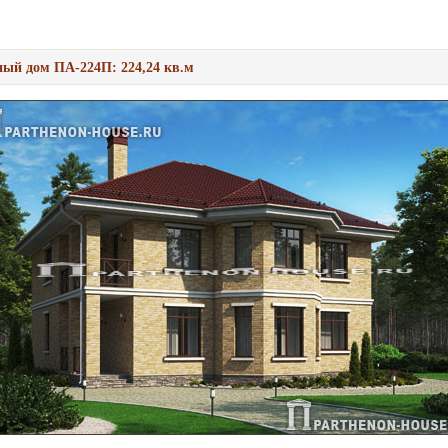
ый дом ПА-224П: 224,24 кв.м