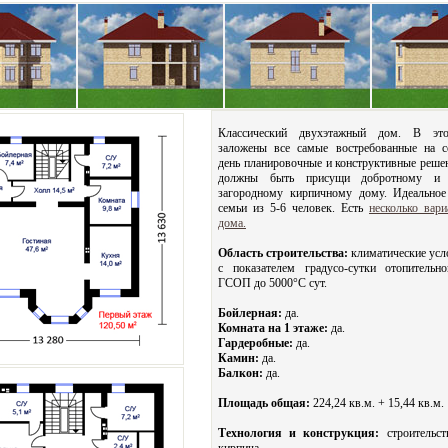
Классический двухэтажный дом. В эт
заложены все самые востребованные на с
день планировочные и конструктивные реше
должны быть присущи добротному и 
загородному кирпичному дому. Идеальное
семьи из 5-6 человек. Есть
несколько вари
дома.
Область строительства:
климатические усл
с показателем градусо-сутки отопительн
ГСОП до 5000°С сут.
Бойлерная:
да.
Комната на 1 этаже:
да.
Гардеробные:
да.
Камин:
да.
Балкон:
да.
Площадь общая:
224,24 кв.м. + 15,44 кв.м.
Технология и конструкция:
строительст