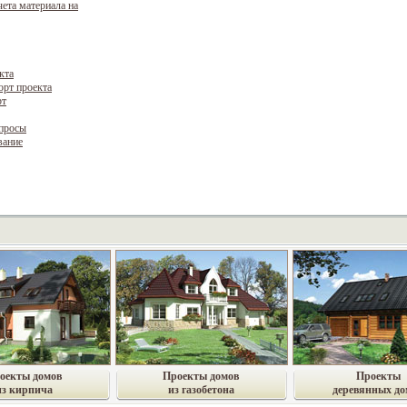
чета материала на
кта
орт проекта
рт
опросы
вание
оекты домов
Проекты домов
Проекты
из кирпича
из газобетона
деревянных до