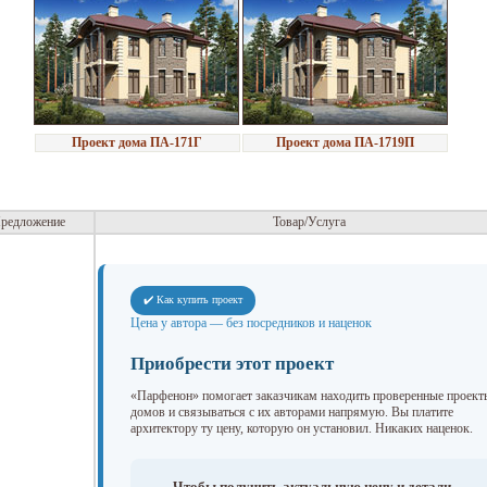
Проект дома ПА-171Г
Проект дома ПА-1719П
редложение
Товар/Услуга
✔️ Как купить проект
Цена у автора — без посредников и наценок
Приобрести этот проект
«Парфенон» помогает заказчикам находить проверенные проект
домов и связываться с их авторами напрямую. Вы платите
архитектору ту цену, которую он установил. Никаких наценок.
Чтобы получить актуальную цену и детали