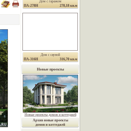
Дом с гаражом
ПА-278Н
278,18 кв.м
Дом с сауной
ПА-316Н
316,70 кв.м
Новые проекты
Новые проекты домов и коттеджей
Архив новые проекты
домов и коттеджей