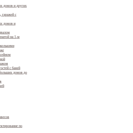
х домов и других
, гаражей с
х домов и
двалом
натой на 1-м
сколькими
аже
ссейном
уной
ражом
остей с баней
больших домов до
в
шей
авесов
ектирование по