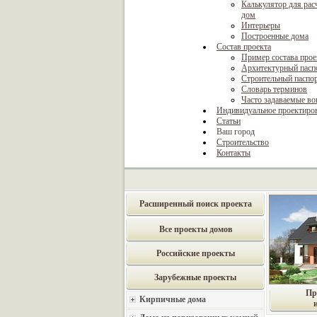
Калькулятор для рас
дом
Интерьеры
Построенные дома
Состав проекта
Пример состава прое
Архитектурный пасп
Строительный паспо
Словарь терминов
Часто задаваемые в
Индивидуальное проектиро
Статьи
Ваш город
Строительство
Контакты
Расширенный поиск проекта
Все проекты домов
Российские проекты
Зарубежные проекты
Пр
Кирпичные дома