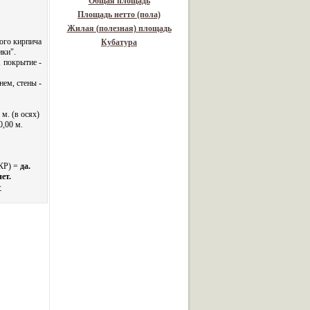
Общая площадь
Площадь нетто (пола)
Жилая (полезная) площадь
ого кирпича
Кубатура
ики".
 покрытие -
нем, стены -
 м. (в осях)
0,00 м.
 КР) =
да.
нет.
>