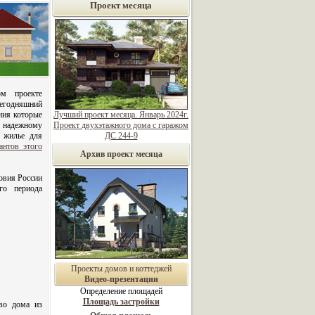
Проект месяца
ом проекте
егодняшний
ния которые
Лучший проект месяца. Январь 2024г.
надежному
Проект двухэтажного дома с гаражом
 жилье для
ДС 244-9
антов этого
Архив проект месяца
овия России
ого периода
Проекты домов и коттеджей
Видео-презентации
Определение площадей
Площадь застройки
во дома из