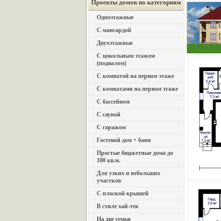
Проекты домов по категориям
Одноэтажные
С мансардой
Двухэтажные
С цокольным этажом
(подвалом)
С комнатой на первом этаже
С комнатами на первом этаже
С бассейном
С сауной
С гаражом
Гостевой дом + баня
Простые бюджетные дома до
100 кв.м.
Для узких и небольших
участков
С плоской крышей
В стиле хай-тек
На две семьи