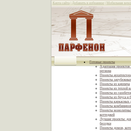
Карта сайта
|
Добавить в избранное
|
Мобильная верс
Готовые проекты
Адаптация проектов 
региона
Проекты архитектор
Проекты зарубежных
Проекты из кирпича
Проекты из теплой 
Проекты из газобето
Проекты из бруса и 
Проекты каркасных 
Проекты комбиниро
Проекты монолитны
коттеджей
Лучшие проекты: дом
беседки
Проекты домов, кот