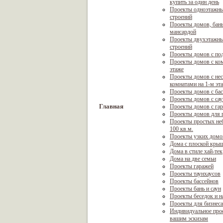
купить за один день
Проекты одноэтажны
строений
Проекты домов, бань
мансардой
Проекты двухэтажны
строений
Проекты домов с по
Проекты домов с ком
этаже
Проекты домов с не
комнатами на 1-м эт
Проекты домов с ба
Проекты домов с са
Главная
Проекты домов с га
Проекты домов для г
Проекты простых не
100 кв.м.
Проекты узких домо
Дома с плоской кры
Дома в стиле хай-тек
Дома на две семьи
Проекты гаражей
Проекты таунхаусов
Проекты бассейнов
Проекты бань и саун
Проекты беседок и н
Проекты для бизнеса
Индивидуальное про
вашим эскизам