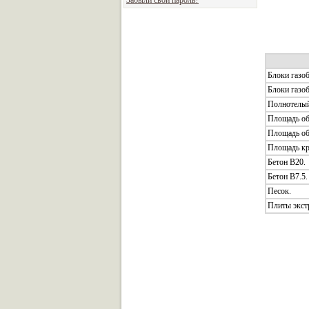
Забыли свой пароль?
Блоки газоб
Блоки газоб
Полнотелый
Площадь об
Площадь об
Площадь кр
Бетон В20.
Бетон В7.5.
Песок.
Плиты экст