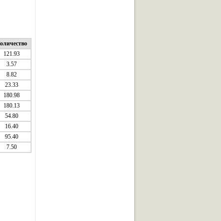
оличество
121.93
3.57
8.82
23.33
180.98
180.13
54.80
16.40
95.40
7.50