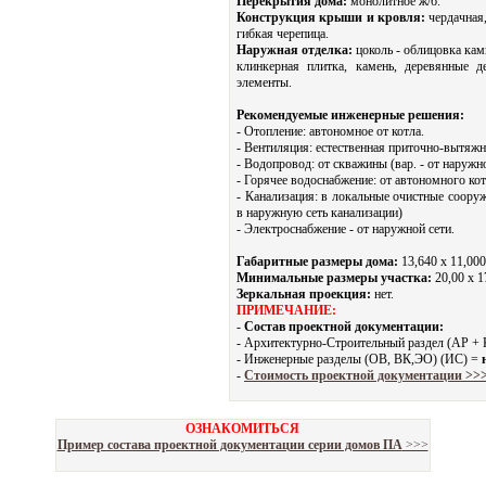
Перекрытия дома:
монолитное ж/б.
Конструкция крыши и кровля:
чердачная,
гибкая черепица.
Наружная отделка:
цоколь - облицовка кам
клинкерная плитка, камень, деревянные д
элементы.
Рекомендуемые инженерные решения:
- Отопление: автономное от котла.
- Вентиляция: естественная приточно-вытяжн
- Водопровод: от скважины (вар. - от наружно
- Горячее водоснабжение: от автономного кот
- Канализация: в локальные очистные сооруж
в наружную сеть канализации)
- Электроснабжение - от наружной сети.
Габаритные размеры дома:
13,640 х 11,000
Минимальные размеры участка:
20,00 x 1
Зеркальная проекция:
нет.
ПРИМЕЧАНИЕ:
-
Состав проектной документации:
- Архитектурно-Строительный раздел (АР +
- Инженерные разделы (ОВ, ВК,ЭО) (ИС) =
-
Стоимость проектной документации >>
ОЗНАКОМИТЬСЯ
Пример состава проектной документации серии домов ПА
>>>