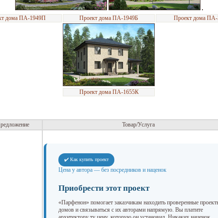
кт дома ПА-1949П
Проект дома ПА-1949Б
Проект дома ПА-
Проект дома ПА-1655К
редложение
Товар/Услуга
✔️ Как купить проект
Цена у автора — без посредников и наценок
Приобрести этот проект
«Парфенон» помогает заказчикам находить проверенные проект
домов и связываться с их авторами напрямую. Вы платите
архитектору ту цену, которую он установил. Никаких наценок.