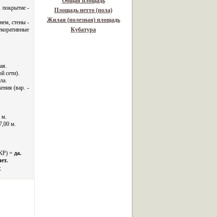
Общая площадь
 покрытие -
Площадь нетто (пола)
Жилая (полезная) площадь
нем, стены -
екоративные
Кубатура
ая.
й сети).
ла.
ения (вар. -
 м.
7,00 м.
 КР) =
да.
нет.
>