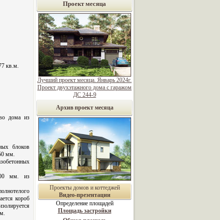
Проект месяца
77 кв.м.
Лучший проект месяца. Январь 2024г.
Проект двухэтажного дома с гаражом
ДС 244-9
Архив проект месяца
во дома из
ных блоков
50 мм.
азобетонных
00 мм. из
Проекты домов и коттеджей
олнотелого
Видео-презентации
ается короб
Определение площадей
олируется
Площадь застройки
м.