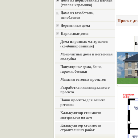
Дома из поризованных камней
(теплая керамика)
Дома из газобетона,
пеноблоков
Проект дв
Деревянные дома
Каркасные дома
Дома из разных материалов
В
(комбинированные)
Монолитные дома и несъемная
опалубка
Популярные дома, бани,
гаражи, беседки
Магазин готовых проектов
Разработка индивидуального
проекта
Наши проекты для вашего
региона
Калькулятор стоимости
материалов на дом
Калькулятор стоимости
строительных работ