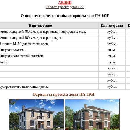
АКЦИИ
на этот проект дома
>>>
Основные строительные объемы проекта дома ПА-195Г
Наименование
Ед. измерения
К
етона толщиной 400 мм. для наружных и внутренних стен.
куб.м.
етона толщиной 100 мм. для перегородок.
куб.м.
 кирпич М150 для вент. каналов.
куб.м.
лицовки камнем.
кв.м.
лицовки клинкерной плиткой.
кв.м.
овли.
кв.м.
куб.м.
куб.м.
куб.м.
рудированного пенополистирола.
куб.м.
Варианты проекта дома ПА-195Г