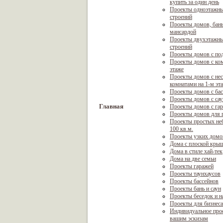
купить за один день
Проекты одноэтажны
строений
Проекты домов, бань
мансардой
Проекты двухэтажны
строений
Проекты домов с по
Проекты домов с ком
этаже
Проекты домов с не
комнатами на 1-м эт
Проекты домов с ба
Проекты домов с са
Главная
Проекты домов с га
Проекты домов для г
Проекты простых не
100 кв.м.
Проекты узких домо
Дома с плоской кры
Дома в стиле хай-тек
Дома на две семьи
Проекты гаражей
Проекты таунхаусов
Проекты бассейнов
Проекты бань и саун
Проекты беседок и н
Проекты для бизнеса
Индивидуальное про
вашим эскизам