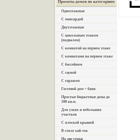
Проекты домов по категориям
Одноэтажные
С мансардой
Двухэтажные
С цокольным этажом
(подвалом)
С комнатой на первом этаже
С комнатами на первом этаже
С бассейном
С сауной
С гаражом
Гостевой дом + баня
Простые бюджетные дома до
100 кв.м.
Для узких и небольших
участков
С плоской крышей
В стиле хай-тек
На две семьи