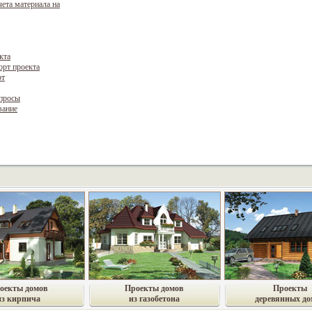
чета материала на
кта
орт проекта
рт
опросы
вание
оекты домов
Проекты домов
Проекты
из кирпича
из газобетона
деревянных до