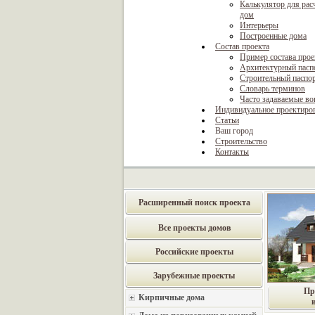
Калькулятор для рас
дом
Интерьеры
Построенные дома
Состав проекта
Пример состава прое
Архитектурный пасп
Строительный паспо
Словарь терминов
Часто задаваемые в
Индивидуальное проектиро
Статьи
Ваш город
Строительство
Контакты
Расширенный поиск проекта
Все проекты домов
Российские проекты
Зарубежные проекты
Пр
Кирпичные дома