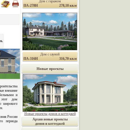
Дом с гаражом
ПА-278Н
278,18 кв.м
о.
Дом с сауной
ПА-316Н
316,70 кв.м
Новые проекты
роительства
ные внешние
бельными и
 этот дом
о широкого
и.
Новые проекты домов и коттеджей
овия России
Архив новые проекты
ого периода
домов и коттеджей