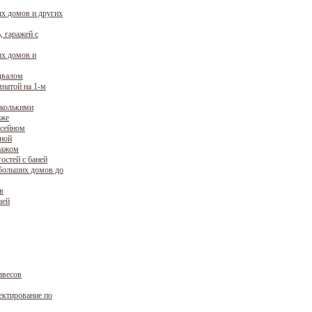
х домов и других
, гаражей с
х домов и
двалом
натой на 1-м
сколькими
аже
ссейном
уной
ражом
остей с баней
больших домов до
в
шей
авесов
ектирование по