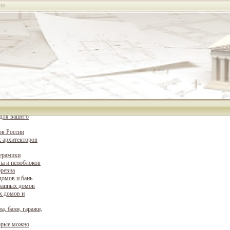
ия
для вашего
ов России
 архитекторов
керамики
на и пеноблоков
бревна
домов и бань
ванных домов
х домов и
а, бани, гаражи,
орые можно