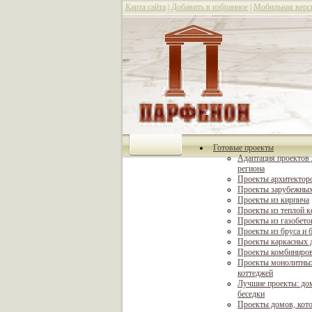
Карта сайта
|
Добавить в избранное
|
Мобильная верс
Готовые проекты
Адаптация проектов 
региона
Проекты архитектор
Проекты зарубежных
Проекты из кирпича
Проекты из теплой 
Проекты из газобето
Проекты из бруса и 
Проекты каркасных 
Проекты комбиниро
Проекты монолитны
коттеджей
Лучшие проекты: дом
беседки
Проекты домов, кот