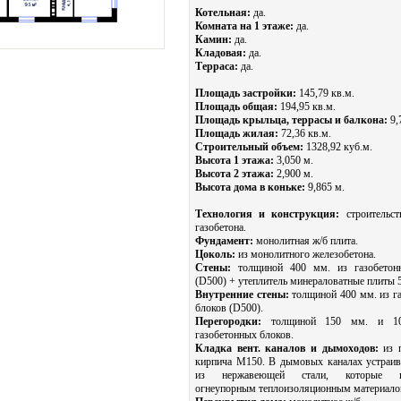
Котельная:
да.
Комната на 1 этаже:
да.
Камин:
да.
Кладовая:
да.
Терраса:
да.
Площадь застройки:
145,79 кв.м.
Площадь общая:
194,95 кв.м.
Площадь крыльца, террасы и балкона:
9,
Площадь жилая:
72,36 кв.м.
Строительный объем:
1328,92 куб.м.
Высота 1 этажа:
3,050 м.
Высота 2 этажа:
2,900 м.
Высота дома в коньке:
9,865 м.
Технология и конструкция:
строительст
газобетона.
Фундамент:
монолитная ж/б плита.
Цоколь:
из монолитного железобетона.
Стены:
толщиной 400 мм. из газобетон
(D500) + утеплитель минераловатные плиты 
Внутренние стены:
толщиной 400 мм. из г
блоков (D500).
Перегородки:
толщиной 150 мм. и 1
газобетонных блоков.
Кладка вент. каналов и дымоходов:
из п
кирпича М150. В дымовых каналах устраив
из нержавеющей стали, которые из
огнеупорным теплоизоляционным материало