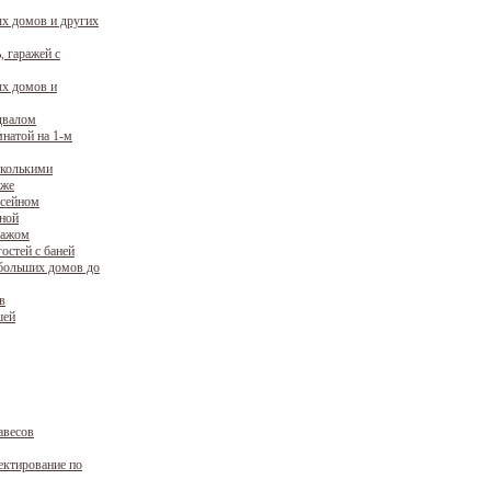
х домов и других
, гаражей с
х домов и
двалом
натой на 1-м
сколькими
аже
ссейном
уной
ражом
остей с баней
больших домов до
в
шей
авесов
ектирование по