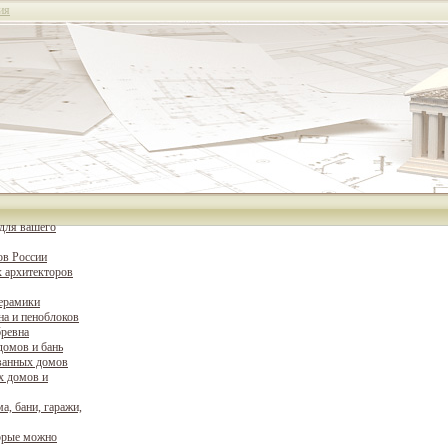
ия
для вашего
ов России
 архитекторов
керамики
на и пеноблоков
бревна
домов и бань
ванных домов
х домов и
а, бани, гаражи,
орые можно