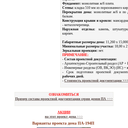
Фундамент:
монолитная ж/б плита.
Стены:
кладка 510 мм из поризованного кир
Перекрытия дома:
монолитные ж/б и по 
балкам.
Конструкция крыши и кровля:
мансардна
- металлочерепица.
Наружная отделка:
камень, штукатурк
кирпич.
Габаритные размеры дома:
11,260 х 15,000
Минимальные размеры участка:
18,00 x 2
Зеркальная проекция:
нет.
ПРИМЕЧАНИЕ:
-
Состав проектной документации:
- Архитектурно-Строительный раздел (АР +
- Инженерные разделы (ОВ, ВК,ЭО) (ИС) =
- Срок подготовки проектной докуме
рабочих дней.
-
Стоимость проектной документации >>
ОЗНАКОМИТЬСЯ
Пример состава проектной документации серии домов ПА
>>>
АКЦИИ
на этот проект дома
>>>
Варианты проекта дома ПА-194П