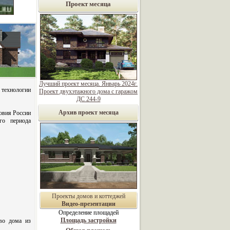
Проект месяца
Лучший проект месяца. Январь 2024г.
ехнологии
Проект двухэтажного дома с гаражом
ДС 244-9
Архив проект месяца
овия России
ого периода
Проекты домов и коттеджей
Видео-презентации
Определение площадей
Площадь застройки
во дома из