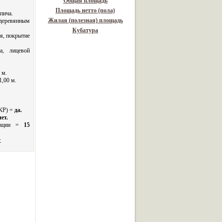
Общая площадь
Площадь нетто (пола)
пича.
Жилая (полезная) площадь
деревянным
Кубатура
я, покрытие
а, лицевой
 м.
1,00 м.
 КР) =
да.
нет.
нтации =
15
>