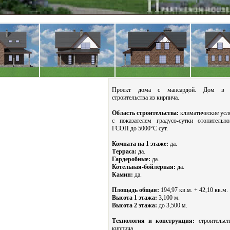
Проект дома с мансардой. Дом в т
строительства из кирпича.
Область строительства:
климатические усл
с показателем градусо-сутки отопительн
ГСОП до 5000°С сут.
Комната на 1 этаже:
да.
Терраса:
да.
Гардеробные:
да.
Котельная-бойлерная:
да.
Камин:
да.
Площадь общая:
194,97 кв.м. + 42,10 кв.м.
Высота 1 этажа:
3,100 м.
Высота 2 этажа:
до 3,500 м.
Технология и конструкция:
строительст
кирпича.