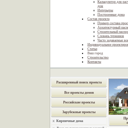
Калькулятор для рас
дом
Интерьеры
Построенные дома
Состав проекта
Пример состава прое
Архитектурный пасп
Строительный паспо
Словарь терминов
Часто задаваемые в
Индивидуальное проектиро
Статьи
Ваш город
Строительство
Контакты
Расширенный поиск проекта
Все проекты домов
Российские проекты
Зарубежные проекты
Пр
Кирпичные дома