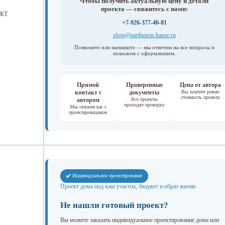
Чтобы получить актуальную цену и детали
проекта — свяжитесь с нами:
КТ
+7-926-377-46-81
shop@parthenon-hause.ru
Позвоните или напишите — мы ответим на все вопросы и
поможем с оформлением.
Прямой
Проверенные
Цена от автора
контакт с
документы
Вы платите ровно
стоимость проекта
автором
Все проекты
проходят проверку
Мы свяжем вас с
проектировщиком
✔️ Индивидуальное проектирование
Проект дома под ваш участок, бюджет и образ жизни
Не нашли готовый проект?
Вы можете заказать индивидуальное проектирование дома или