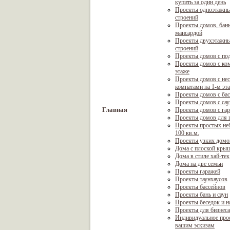
купить за один день
Проекты одноэтажны
строений
Проекты домов, бань
мансардой
Проекты двухэтажны
строений
Проекты домов с по
Проекты домов с ком
этаже
Проекты домов с не
комнатами на 1-м эт
Проекты домов с ба
Проекты домов с са
Главная
Проекты домов с га
Проекты домов для г
Проекты простых не
100 кв.м.
Проекты узких домо
Дома с плоской кры
Дома в стиле хай-тек
Дома на две семьи
Проекты гаражей
Проекты таунхаусов
Проекты бассейнов
Проекты бань и саун
Проекты беседок и н
Проекты для бизнеса
Индивидуальное про
вашим эскизам