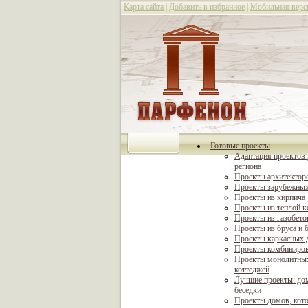
Карта сайта
|
Добавить в избранное
|
Мобильная верс
Готовые проекты
Адаптация проектов 
региона
Проекты архитектор
Проекты зарубежных
Проекты из кирпича
Проекты из теплой 
Проекты из газобето
Проекты из бруса и 
Проекты каркасных 
Проекты комбиниро
Проекты монолитны
коттеджей
Лучшие проекты: дом
беседки
Проекты домов, кот