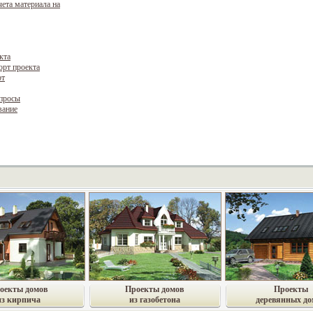
чета материала на
кта
орт проекта
рт
опросы
вание
оекты домов
Проекты домов
Проекты
из кирпича
из газобетона
деревянных до