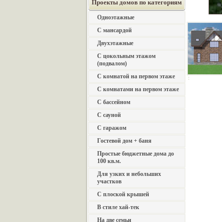
Проекты домов по категориям
Одноэтажные
С мансардой
Двухэтажные
С цокольным этажом
(подвалом)
С комнатой на первом этаже
С комнатами на первом этаже
С бассейном
С сауной
С гаражом
Гостевой дом + баня
Простые бюджетные дома до
100 кв.м.
Для узких и небольших
участков
С плоской крышей
В стиле хай-тек
На две семьи