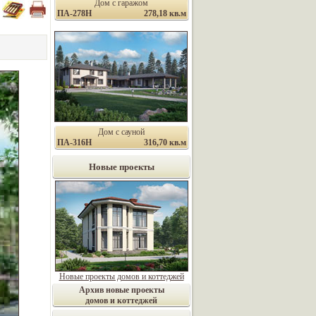
Дом с гаражом
ПА-278Н
278,18 кв.м
Дом с сауной
ПА-316Н
316,70 кв.м
Новые проекты
Новые проекты домов и коттеджей
Архив новые проекты
домов и коттеджей