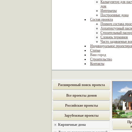
Калькулятор для рас
дом
Интерьеры
Построенные дома
Состав проекта
Пример состава прое
Архитектурный пасп
Строительный паспо
Словарь терминов
Часто задаваемые в
Индивидуальное проектиро
Статьи
Ваш город
Строительство
Контакты
Расширенный поиск проекта
Все проекты домов
Российские проекты
Зарубежные проекты
Пр
Кирпичные дома