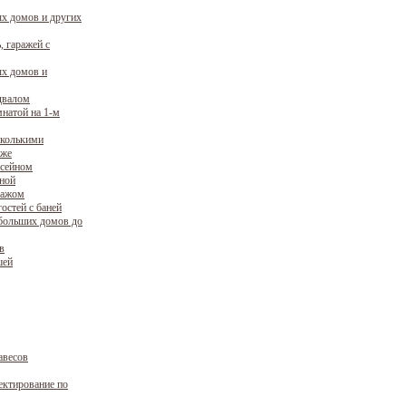
х домов и других
, гаражей с
х домов и
двалом
натой на 1-м
сколькими
аже
ссейном
уной
ражом
остей с баней
больших домов до
в
шей
авесов
ектирование по