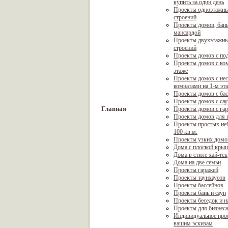
купить за один день
Проекты одноэтажны
строений
Проекты домов, бань
мансардой
Проекты двухэтажны
строений
Проекты домов с по
Проекты домов с ком
этаже
Проекты домов с не
комнатами на 1-м эт
Проекты домов с ба
Проекты домов с са
Главная
Проекты домов с га
Проекты домов для г
Проекты простых не
100 кв.м.
Проекты узких домо
Дома с плоской кры
Дома в стиле хай-тек
Дома на две семьи
Проекты гаражей
Проекты таунхаусов
Проекты бассейнов
Проекты бань и саун
Проекты беседок и н
Проекты для бизнеса
Индивидуальное про
вашим эскизам