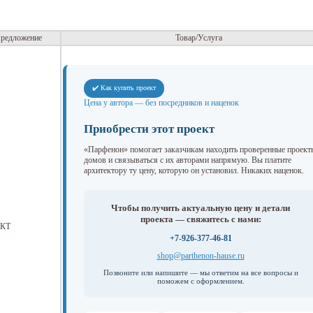
редложение
Товар/Услуга
✔️ Как купить проект
Цена у автора — без посредников и наценок
Приобрести этот проект
«Парфенон» помогает заказчикам находить проверенные проект
домов и связываться с их авторами напрямую. Вы платите
архитектору ту цену, которую он установил. Никаких наценок.
Чтобы получить актуальную цену и детали
проекта — свяжитесь с нами:
КТ
+7-926-377-46-81
shop@parthenon-hause.ru
Позвоните или напишите — мы ответим на все вопросы и
поможем с оформлением.