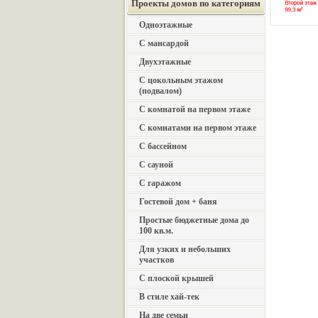
Проекты домов по категориям
Одноэтажные
С мансардой
Двухэтажные
С цокольным этажом
(подвалом)
С комнатой на первом этаже
С комнатами на первом этаже
С бассейном
С сауной
С гаражом
Гостевой дом + баня
Простые бюджетные дома до
100 кв.м.
Для узких и небольших
участков
С плоской крышей
В стиле хай-тек
На две семьи