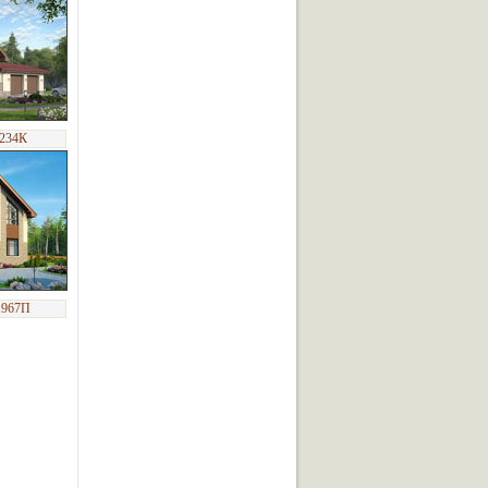
-234К
1967П