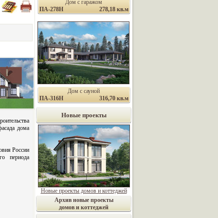
Дом с гаражом
ПА-278Н
278,18 кв.м
Дом с сауной
ПА-316Н
316,70 кв.м
Новые проекты
роительства
фасада дома
овия России
ого периода
Новые проекты домов и коттеджей
Архив новые проекты
домов и коттеджей