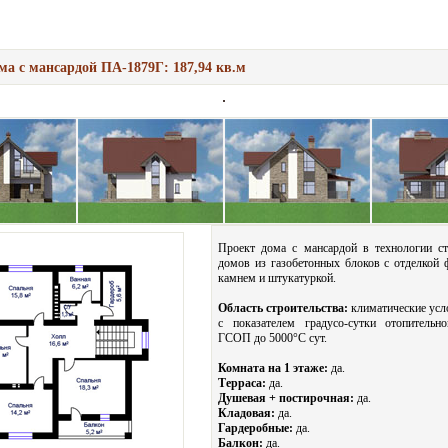
ма с мансардой ПА-1879Г: 187,94 кв.м
Проект дома с мансардой в технологии ст
домов из газобетонных блоков с отделкой 
камнем и штукатуркой.
Область строительства:
климатические усл
с показателем градусо-сутки отопительн
ГСОП до 5000°С сут.
Комната на 1 этаже:
да.
Терраса:
да.
Душевая + постирочная:
да.
Кладовая:
да.
Гардеробные:
да.
Балкон:
да.