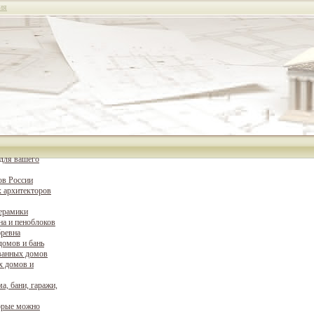
ия
для вашего
ов России
 архитекторов
керамики
на и пеноблоков
бревна
домов и бань
ванных домов
х домов и
а, бани, гаражи,
орые можно