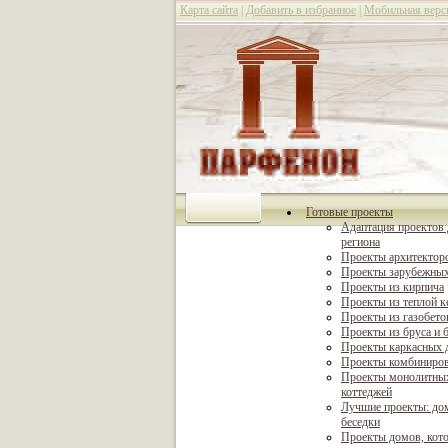
Карта сайта
|
Добавить в избранное
|
Мобильная верс
Готовые проекты
Адаптация проектов 
региона
Проекты архитектор
Проекты зарубежных
Проекты из кирпича
Проекты из теплой 
Проекты из газобето
Проекты из бруса и 
Проекты каркасных 
Проекты комбиниро
Проекты монолитны
коттеджей
Лучшие проекты: дом
беседки
Проекты домов, кот