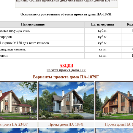
Пример состава проектной документации серии домов ПА
>>>
Основные строительные объемы проекта дома ПА-1879Г
Наименование
Ед. измерения
Кол
жных несущих стен.
куб.м.
городок.
куб.м.
 кирпич М150 для вент. каналов.
куб.м.
лицовки камнем.
кв.м.
овли.
кв.м.
1
АКЦИИ
на этот проект дома
>>>
Варианты проекта дома ПА-1879Г
кт дома ПА-2340Г
Проект дома ПА-1874Г
Проект дома ПА-