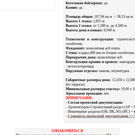
Котельная-бойлерная:
да.
Камин:
да.
Площадь общая:
187,94 кв.м. + 38,33 кв.м.
Высота 1 этажа:
2,855 м.
Высота 2 этажа:
от 1,280 м. до 4,500 м.
Высота дома в коньке:
8,940 м.
Технология и конструкция:
строительст
газобетона.
Фундамент:
монолитная ж/б плита.
Стены:
кладка 400 мм из блоков газобетона.
Перекрытия дома:
монолитные ж/б.
Конструкция крыши и кровля:
мансардна
- металлочерепица.
Наружная отделка:
камень, штукатурка.
Габаритные размеры дома:
12,450 х 12,000
без террасы)
Минимальные размеры участка:
19,00 x 1
Зеркальная проекция:
нет.
ПРИМЕЧАНИЕ:
-
Состав проектной документации:
- Архитектурно-Строительный раздел (АР +
- Инженерные разделы (ОВ, ВК,ЭО) (ИС) =
-
Стоимость проектной документации >>
ОЗНАКОМИТЬСЯ