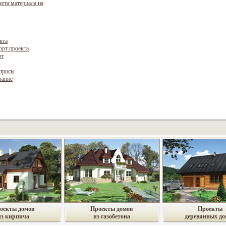
чета материала на
кта
орт проекта
рт
опросы
вание
оекты домов
Проекты домов
Проекты
из кирпича
из газобетона
деревянных до