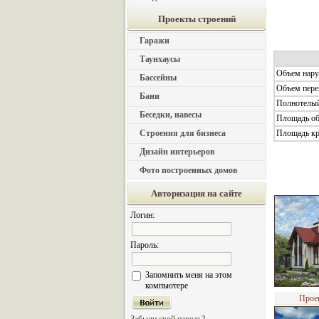
Проекты строений
Гаражи
Таунхаусы
Объем нару
Бассейны
Объем пере
Бани
Полнотелый
Беседки, навесы
Площадь об
Строения для бизнеса
Площадь кр
Дизайн интерьеров
Фото построенных домов
Авторизация на сайте
Логин:
Пароль:
Запомнить меня на этом
компьютере
Прое