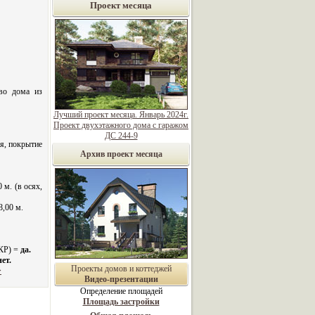
Проект месяца
во дома из
Лучший проект месяца. Январь 2024г.
Проект двухэтажного дома с гаражом
ДС 244-9
я, покрытие
Архив проект месяца
 м. (в осях,
8,00 м.
 КР) =
да.
нет.
Проекты домов и коттеджей
>
Видео-презентации
Определение площадей
Площадь застройки