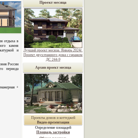
Проект месяца
ля отдыха в
ного камня
катуркой и
Лучший проект месяца. Январь 2024г.
Проект двухэтажного дома с гаражом
ДС 244-9
овия России
Архив проект месяца
ого периода
нажерная +
Проекты домов и коттеджей
Видео-презентации
Определение площадей
Площадь застройки