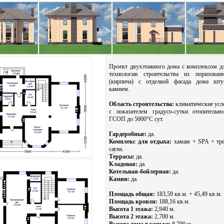
Проект двухэтажного дома с комплексом д
технологии строительства из поризован
(кирпича) с отделкой фасада дома шту
камнем.
Область строительства:
климатические усл
с показателем градусо-сутки отопительн
ГСОП до 5000°С сут.
Гардеробные:
да.
Комплекс для отдыха:
хамам + SPA + тре
сауна.
Террасы:
да.
Кладовая:
да.
Котельная-бойлерная:
да.
Камин:
да.
Площадь общая:
183,59 кв.м. + 45,49 кв.м.
Площадь кровли:
188,16 кв.м.
Высота 1 этажа:
2,940 м.
Высота 2 этажа:
2,700 м.