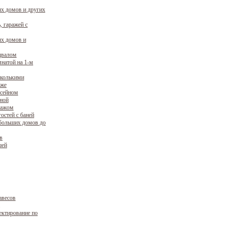
х домов и других
, гаражей с
х домов и
двалом
натой на 1-м
сколькими
аже
ссейном
уной
ражом
остей с баней
больших домов до
в
шей
авесов
ектирование по