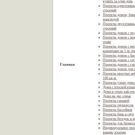
купить за один день
Проекты одноэтажны
строений
Проекты домов, бань
мансардой
Проекты двухэтажны
строений
Проекты домов с по
Проекты домов с ком
этаже
Проекты домов с не
комнатами на 1-м эт
Проекты домов с ба
Проекты домов с са
Главная
Проекты домов с га
Проекты домов для г
Проекты простых не
100 кв.м.
Проекты узких домо
Дома с плоской кры
Дома в стиле хай-тек
Дома на две семьи
Проекты гаражей
Проекты таунхаусов
Проекты бассейнов
Проекты бань и саун
Проекты беседок и н
Проекты для бизнеса
Индивидуальное про
вашим эскизам