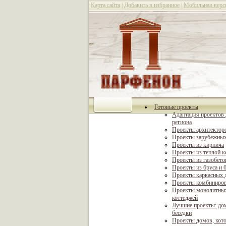
Карта сайта
|
Добавить в избранное
|
Мобильная верс
Готовые проекты
Адаптация проектов 
региона
Проекты архитектор
Проекты зарубежных
Проекты из кирпича
Проекты из теплой 
Проекты из газобето
Проекты из бруса и 
Проекты каркасных 
Проекты комбиниро
Проекты монолитны
коттеджей
Лучшие проекты: дом
беседки
Проекты домов, кот