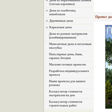
Дома из поризованных камней
(теплая керамика)
Дома из газобетона,
пеноблоков
Проект до
Деревянные дома
Каркасные дома
Дома из разных материалов
(комбинированные)
Монолитные дома и несъемная
опалубка
Популярные дома, бани,
гаражи, беседки
Магазин готовых проектов
Разработка индивидуального
проекта
Наши проекты для вашего
региона
Калькулятор стоимости
материалов на дом
Калькулятор стоимости
строительных работ