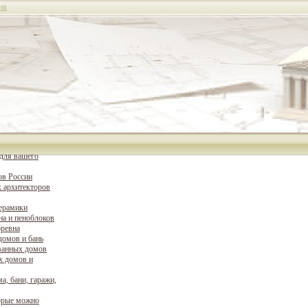
ия
для вашего
ов России
 архитекторов
керамики
на и пеноблоков
бревна
домов и бань
ванных домов
х домов и
а, бани, гаражи,
орые можно