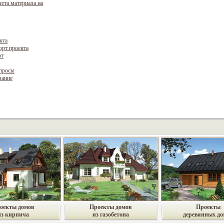
чета материала на
кта
орт проекта
рт
опросы
вание
оекты домов
Проекты домов
Проекты
из кирпича
из газобетона
деревянных до