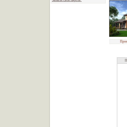
Забыли свой пароль?
Прое
П