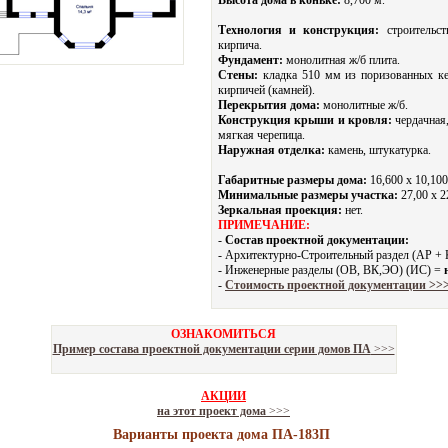
Высота дома в коньке:
8,700 м.
Технология и конструкция:
строительст
кирпича.
Фундамент:
монолитная ж/б плита.
Стены:
кладка 510 мм из поризованных к
кирпичей (камней).
Перекрытия дома:
монолитные ж/б.
Конструкция крыши и кровля:
чердачная,
мягкая черепица.
Наружная отделка:
камень, штукатурка.
Габаритные размеры дома:
16,600 х 10,100
Минимальные размеры участка:
27,00 x 2
Зеркальная проекция:
нет.
ПРИМЕЧАНИЕ:
-
Состав проектной документации:
- Архитектурно-Строительный раздел (АР +
- Инженерные разделы (ОВ, ВК,ЭО) (ИС) =
-
Стоимость проектной документации >>
ОЗНАКОМИТЬСЯ
Пример состава проектной документации серии домов ПА
>>>
АКЦИИ
на этот проект дома
>>>
Варианты проекта дома ПА-183П