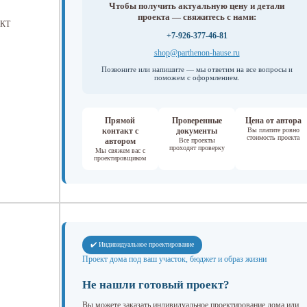
Чтобы получить актуальную цену и детали
проекта — свяжитесь с нами:
КТ
+7-926-377-46-81
shop@parthenon-hause.ru
Позвоните или напишите — мы ответим на все вопросы и
поможем с оформлением.
Прямой
Проверенные
Цена от автора
контакт с
документы
Вы платите ровно
стоимость проекта
автором
Все проекты
проходят проверку
Мы свяжем вас с
проектировщиком
✔️ Индивидуальное проектирование
Проект дома под ваш участок, бюджет и образ жизни
Не нашли готовый проект?
Вы можете заказать индивидуальное проектирование дома или