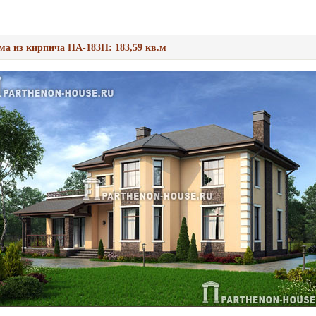
ма из кирпича ПА-183П: 183,59 кв.м