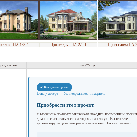
кт дома ПА-183Г
Проект дома ПА-279П
Проект дома ПА-
редложение
Товар/Услуга
✔️ Как купить проект
Цена у автора — без посредников и наценок
Приобрести этот проект
«Парфенон» помогает заказчикам находить проверенные проект
домов и связываться с их авторами напрямую. Вы платите
архитектору ту цену, которую он установил. Никаких наценок.