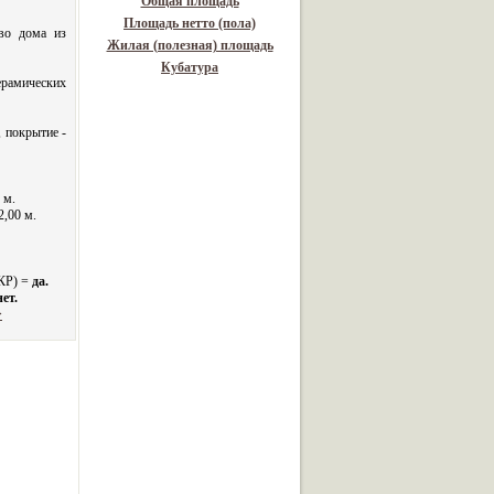
Общая площадь
Площадь нетто (пола)
во дома из
Жилая (полезная) площадь
Кубатура
ерамических
 покрытие -
 м.
2,00 м.
 КР) =
да.
нет.
>