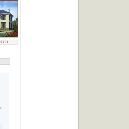
2538П
ы