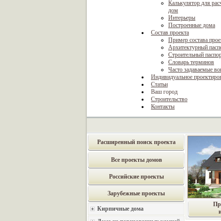
Калькулятор для рас
дом
Интерьеры
Построенные дома
Состав проекта
Пример состава прое
Архитектурный пасп
Строительный паспо
Словарь терминов
Часто задаваемые в
Индивидуальное проектиро
Статьи
Ваш город
Строительство
Контакты
Расширенный поиск проекта
Все проекты домов
Российские проекты
Зарубежные проекты
Пр
Кирпичные дома