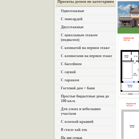
Проекты домов по категориям
Одноэтажные
С мансардой
Двухэтажные
С цокольным этажом
(подвалом)
С комнатой на первом этаже
С комнатами на первом этаже
С бассейном
С сауной
С гаражом
Гостевой дом + баня
Простые бюджетные дома до
100 кв.м.
Для узких и небольших
участков
С плоской крышей
В стиле хай-тек
На две семьи