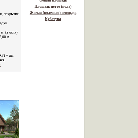
Общая площадь
Площадь нетто (пола)
Жилая (полезная) площадь
я, покрытие
Кубатура
адки.
 м. (в осях)
8,00 м.
 КР) =
да.
нет.
>