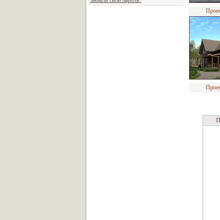
Забыли свой пароль?
Прое
Прое
П