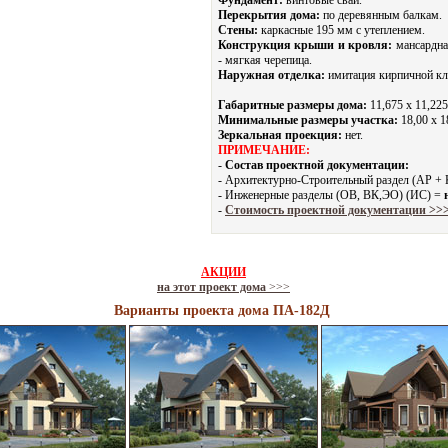
Фундамент:
винтовые сваи.
Перекрытия дома:
по деревянным балкам.
Стены:
каркасные 195 мм с утеплением.
Конструкция крыши и кровля:
мансардна
- мягкая черепица.
Наружная отделка:
имитация кирпичной кл
Габаритные размеры дома:
11,675 х 11,225
Минимальные размеры участка:
18,00 x 1
Зеркальная проекция:
нет.
ПРИМЕЧАНИЕ:
-
Состав проектной документации:
- Архитектурно-Строительный раздел (АР +
- Инженерные разделы (ОВ, ВК,ЭО) (ИС) =
-
Стоимость проектной документации >>
АКЦИИ
на этот проект дома
>>>
Варианты проекта дома ПА-182Д