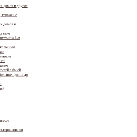
х домов и других
, гаражей с
х домов и
двалом
натой на 1-м
сколькими
аже
ссейном
уной
ражом
остей с баней
больших домов до
в
шей
авесов
ектирование по