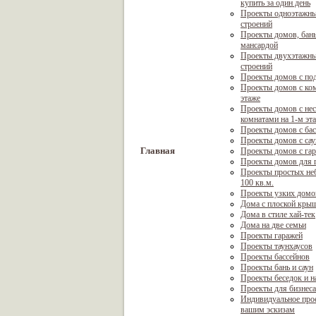
купить за один день
Проекты одноэтажны
строений
Проекты домов, бань
мансардой
Проекты двухэтажны
строений
Проекты домов с по
Проекты домов с ком
этаже
Проекты домов с не
комнатами на 1-м эт
Проекты домов с ба
Проекты домов с са
Главная
Проекты домов с га
Проекты домов для г
Проекты простых не
100 кв.м.
Проекты узких домо
Дома с плоской кры
Дома в стиле хай-тек
Дома на две семьи
Проекты гаражей
Проекты таунхаусов
Проекты бассейнов
Проекты бань и саун
Проекты беседок и н
Проекты для бизнеса
Индивидуальное про
вашим эскизам