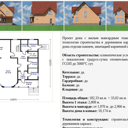
Проект дома с жилым мансардным эта
технологии строительства в деревянном кар
дома отделан камнем, имитацией кирпичной 
Область строительства:
климатические усл
с показателем градусо-сутки отопительн
ГСОП до 5000°С сут.
Котельная:
да.
Терраса:
да.
Гардеробная:
да.
Балкон:
да.
Кладовая:
да.
Площадь общая:
182,33 кв.м. + 33,02 кв.м.
Высота 1 этажа:
2,808 м.
Высота в мансарде:
от 1,970 м. до 2,966 м.
Высота дома в коньке:
10,174 м.
Технология и конструкция:
строительс
деревянном каркасе.