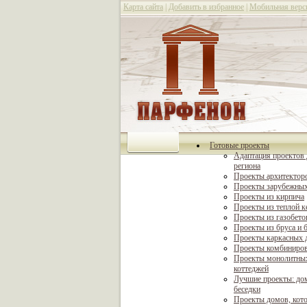
Карта сайта
|
Добавить в избранное
|
Мобильная верс
Готовые проекты
Адаптация проектов 
региона
Проекты архитектор
Проекты зарубежных
Проекты из кирпича
Проекты из теплой 
Проекты из газобето
Проекты из бруса и 
Проекты каркасных 
Проекты комбиниро
Проекты монолитны
коттеджей
Лучшие проекты: дом
беседки
Проекты домов, кот