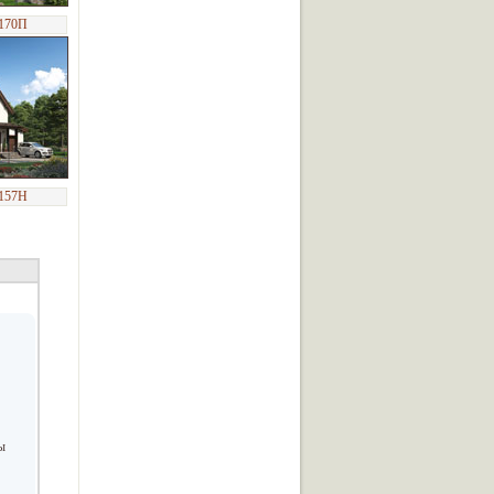
-170П
-157Н
ы