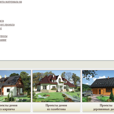
чета материала на
кта
орт проекта
рт
опросы
вание
оекты домов
Проекты домов
Проекты
из кирпича
из газобетона
деревянных до