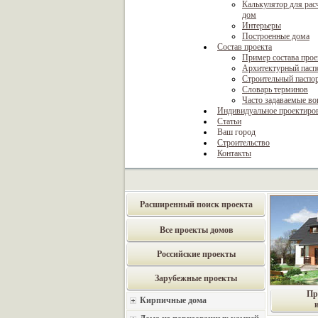
Калькулятор для рас
дом
Интерьеры
Построенные дома
Состав проекта
Пример состава прое
Архитектурный пасп
Строительный паспо
Словарь терминов
Часто задаваемые в
Индивидуальное проектиро
Статьи
Ваш город
Строительство
Контакты
Расширенный поиск проекта
Все проекты домов
Российские проекты
Зарубежные проекты
Пр
Кирпичные дома