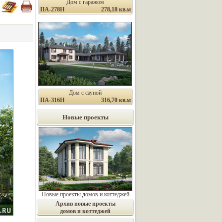
Дом с гаражом
ПА-278Н
278,18 кв.м
Дом с сауной
ПА-316Н
316,70 кв.м
Новые проекты
Новые проекты домов и коттеджей
Архив новые проекты
домов и коттеджей