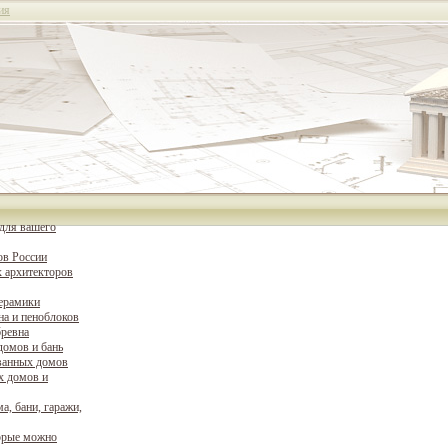
ия
для вашего
ов России
 архитекторов
керамики
на и пеноблоков
бревна
домов и бань
ванных домов
х домов и
а, бани, гаражи,
орые можно