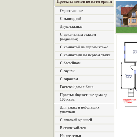
Проекты домов по категориям
Одноэтажные
С мансардой
Двухэтажные
С цокольным этажом
(подвалом)
С комнатой на первом этаже
С комнатами на первом этаже
С бассейном
С сауной
С гаражом
Гостевой дом + баня
Простые бюджетные дома до
100 кв.м.
Для узких и небольших
участков
С плоской крышей
В стиле хай-тек
На две семьи