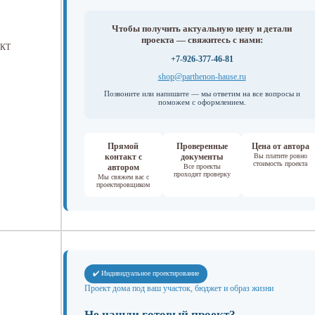
Чтобы получить актуальную цену и детали
проекта — свяжитесь с нами:
КТ
+7-926-377-46-81
shop@parthenon-hause.ru
Позвоните или напишите — мы ответим на все вопросы и
поможем с оформлением.
Прямой
Проверенные
Цена от автора
контакт с
документы
Вы платите ровно
стоимость проекта
автором
Все проекты
проходят проверку
Мы свяжем вас с
проектировщиком
✔️ Индивидуальное проектирование
Проект дома под ваш участок, бюджет и образ жизни
Не нашли готовый проект?