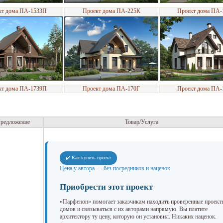
кт дома ПА-1533П
Проект дома ПА-225К
Проект дома ПА
кт дома ПА-1739П
Проект дома ПА-170Г
Проект дома ПА
редложение
Товар/Услуга
✔️ Как купить проект
Цена у автора — без посредников и наценок
Приобрести этот проект
«Парфенон» помогает заказчикам находить проверенные проект
домов и связываться с их авторами напрямую. Вы платите
архитектору ту цену, которую он установил. Никаких наценок.