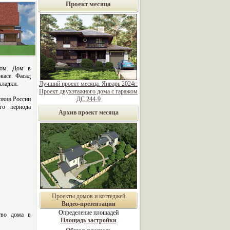
Проект месяца
жом. Дом в
касе. Фасад
кладки.
Лучший проект месяца. Январь 2024г.
Проект двухэтажного дома с гаражом
овия России
ДС 244-9
ого периода
Архив проект месяца
Проекты домов и коттеджей
Видео-презентации
Определение площадей
тво дома в
Площадь застройки