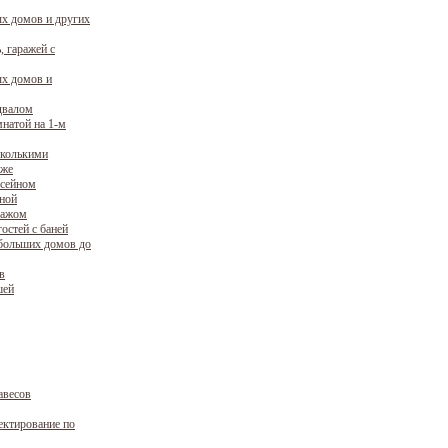
х домов и других
, гаражей с
х домов и
двалом
натой на 1-м
сколькими
аже
ссейном
уной
ражом
остей с баней
больших домов до
в
шей
авесов
ектирование по