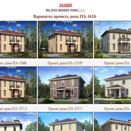
АКЦИИ
на этот проект дома
>>>
Варианты проекта дома ПА-161Б
кт дома ПА-158К
Проект дома ПА-1553Г
Проект дома ПА 
кт дома ПА 157-2
Проект дома ПА 157-7
Проект дома ПА