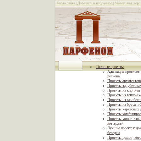
Карта сайта
|
Добавить в избранное
|
Мобильная верс
Готовые проекты
Адаптация проектов 
региона
Проекты архитектор
Проекты зарубежных
Проекты из кирпича
Проекты из теплой 
Проекты из газобето
Проекты из бруса и 
Проекты каркасных 
Проекты комбиниро
Проекты монолитны
коттеджей
Лучшие проекты: дом
беседки
Проекты домов, кот