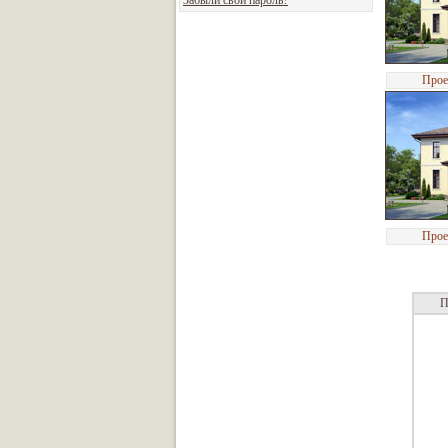
Забыли свой пароль?
Прое
Прое
П