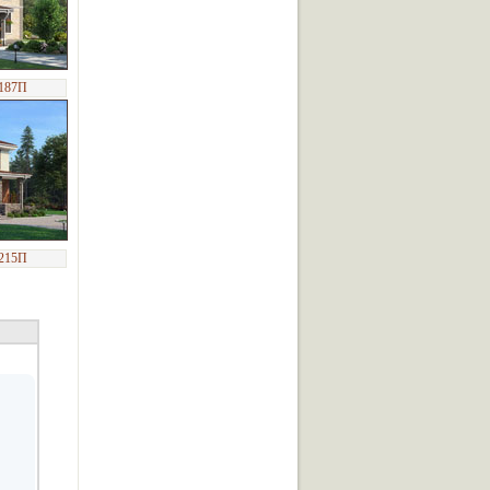
-187П
-215П