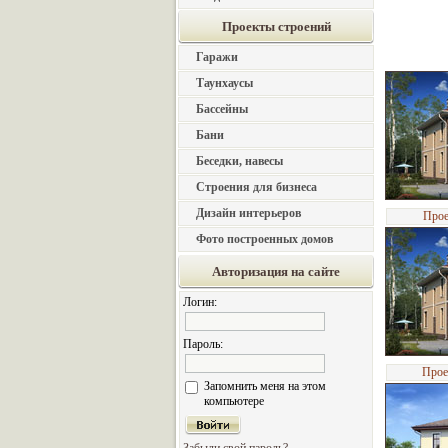
Проекты строений
Гаражи
Таунхаусы
Бассейны
Бани
Беседки, навесы
Строения для бизнеса
Дизайн интерьеров
Прое
Фото построенных домов
Авторизация на сайте
Логин:
Пароль:
Прое
Запомнить меня на этом
компьютере