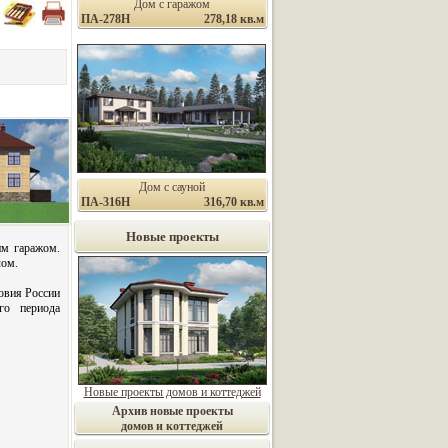
Дом с гаражом
ПА-278Н
278,18 кв.м
Дом с сауной
ПА-316Н
316,70 кв.м
Новые проекты
им гаражом.
чом.
овия России
ого периода
Новые проекты домов и коттеджей
Архив новые проекты
домов и коттеджей