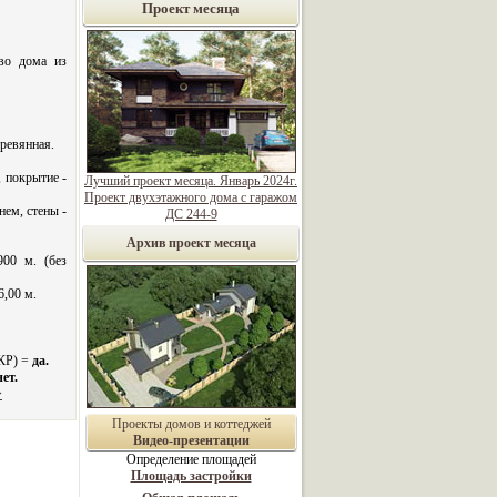
Проект месяца
во дома из
ревянная.
 покрытие -
Лучший проект месяца. Январь 2024г.
Проект двухэтажного дома с гаражом
нем, стены -
ДС 244-9
Архив проект месяца
00 м. (без
6,00 м.
 КР) =
да.
нет.
>
Проекты домов и коттеджей
Видео-презентации
Определение площадей
Площадь застройки