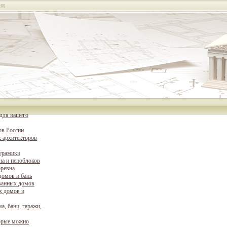
ия
для вашего
ов России
 архитекторов
керамики
на и пеноблоков
бревна
домов и бань
ванных домов
х домов и
а, бани, гаражи,
орые можно