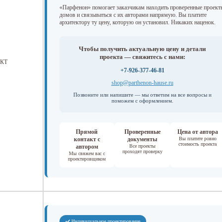
«Парфенон» помогает заказчикам находить проверенные проект
домов и связываться с их авторами напрямую. Вы платите
архитектору ту цену, которую он установил. Никаких наценок.
Чтобы получить актуальную цену и детали
проекта — свяжитесь с нами:
КТ
+7-926-377-46-81
shop@parthenon-hause.ru
Позвоните или напишите — мы ответим на все вопросы и
поможем с оформлением.
Прямой
Проверенные
Цена от автора
контакт с
документы
Вы платите ровно
стоимость проекта
автором
Все проекты
проходят проверку
Мы свяжем вас с
проектировщиком
✔️ Индивидуальное проектирование