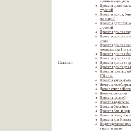
купить за один день
Проекты одноэтажны
строений
Проекты домов, бань
мансардой
Проекты двухэтажны
строений
Проекты домов с по
Проекты домов с ком
этаже
Проекты домов с не
комнатами на 1-м эт
Проекты домов с ба
Проекты домов с са
Главная
Проекты домов с га
Проекты домов для г
Проекты простых не
100 кв.м.
Проекты узких домо
Дома с плоской кры
Дома в стиле хай-тек
Дома на две семьи
Проекты гаражей
Проекты таунхаусов
Проекты бассейнов
Проекты бань и саун
Проекты беседок и н
Проекты для бизнеса
Индивидуальное про
вашим эскизам