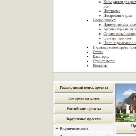
Калькулятор для рас
дом
Интерьеры
Построенные дома
Состав проекта
Пример состава прое
Архитектурный пасп
Строительный паспо
Словарь терминов
Часто задаваемые в
Индивидуальное проектиро
Статьи
Ваш город
Строительство
Контакты
Расширенный поиск проекта
Все проекты домов
Российские проекты
Зарубежные проекты
Пр
Кирпичные дома