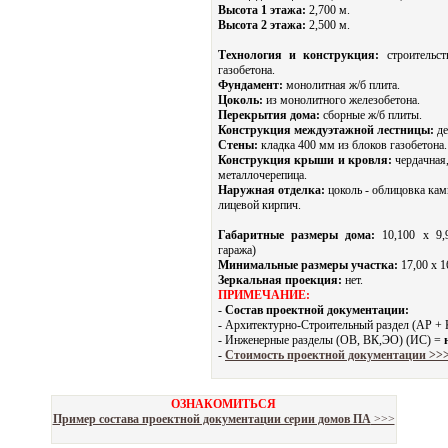
Высота 1 этажа:
2,700 м.
Высота 2 этажа:
2,500 м.
Технология и конструкция:
строительст
газобетона.
Фундамент:
монолитная ж/б плита.
Цоколь:
из монолитного железобетона.
Перекрытия дома:
сборные ж/б плиты.
Конструкция междуэтажной лестницы:
де
Стены:
кладка 400 мм из блоков газобетона.
Конструкция крыши и кровля:
чердачная,
металлочерепица.
Наружная отделка:
цоколь - облицовка кам
лицевой кирпич.
Габаритные размеры дома:
10,100 х 9,9
гаража)
Минимальные размеры участка:
17,00 x 1
Зеркальная проекция:
нет.
ПРИМЕЧАНИЕ:
-
Состав проектной документации:
- Архитектурно-Строительный раздел (АР +
- Инженерные разделы (ОВ, ВК,ЭО) (ИС) =
-
Стоимость проектной документации >>
ОЗНАКОМИТЬСЯ
Пример состава проектной документации серии домов ПА
>>>