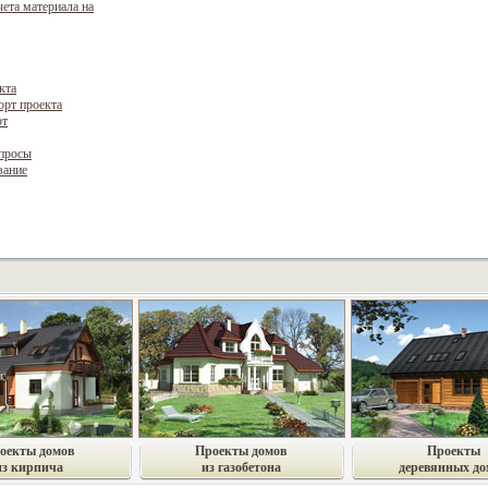
чета материала на
кта
орт проекта
рт
опросы
вание
оекты домов
Проекты домов
Проекты
из кирпича
из газобетона
деревянных до