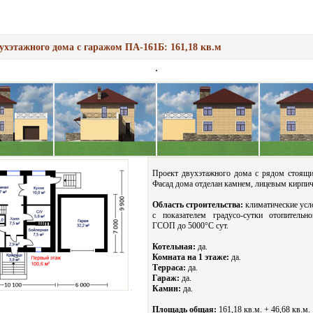
ухэтажного дома с гаражом ПА-161Б: 161,18 кв.м
Проект двухэтажного дома с рядом стоящ
Фасад дома отделан камнем, лицевым кирпи
Область строительства:
климатические усл
с показателем градусо-сутки отопительн
ГСОП до 5000°С сут.
Котельная:
да.
Комната на 1 этаже:
да.
Терраса:
да.
Гараж:
да.
Камин:
да.
Площадь общая:
161,18 кв.м. + 46,68 кв.м.