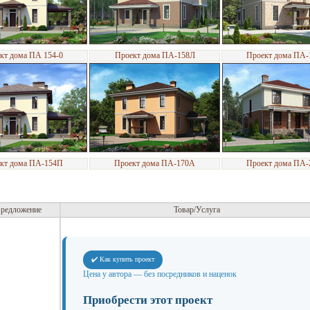
кт дома ПА 154-0
Проект дома ПА-158Л
Проект дома ПА
кт дома ПА-154П
Проект дома ПА-170А
Проект дома ПА
редложение
Товар/Услуга
✔️ Как купить проект
Цена у автора — без посредников и наценок
Приобрести этот проект