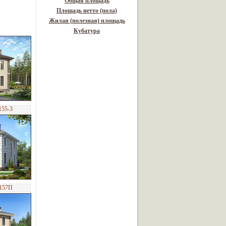
Общая площадь
Площадь нетто (пола)
Жилая (полезная) площадь
Кубатура
155-3
-157П