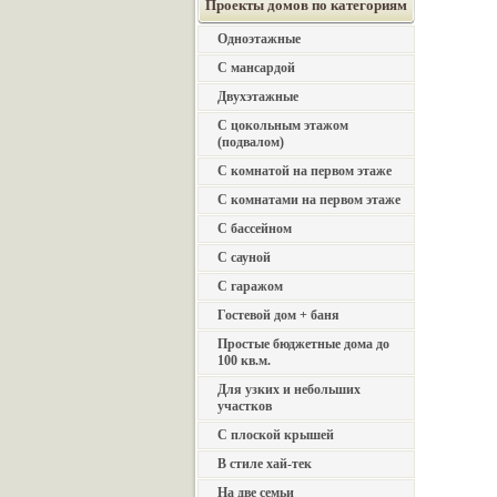
Проекты домов по категориям
Одноэтажные
С мансардой
Двухэтажные
С цокольным этажом
(подвалом)
С комнатой на первом этаже
С комнатами на первом этаже
С бассейном
С сауной
С гаражом
Гостевой дом + баня
Простые бюджетные дома до
100 кв.м.
Для узких и небольших
участков
С плоской крышей
В стиле хай-тек
На две семьи