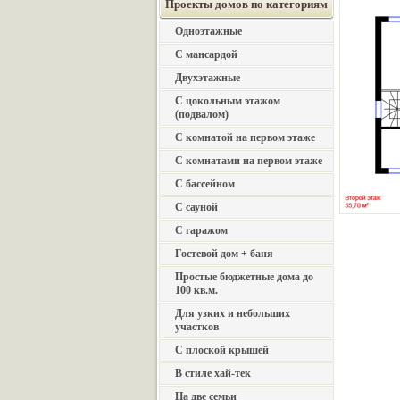
Проекты домов по категориям
Одноэтажные
С мансардой
Двухэтажные
С цокольным этажом
(подвалом)
С комнатой на первом этаже
С комнатами на первом этаже
С бассейном
С сауной
С гаражом
Гостевой дом + баня
Простые бюджетные дома до
100 кв.м.
Для узких и небольших
участков
С плоской крышей
В стиле хай-тек
На две семьи