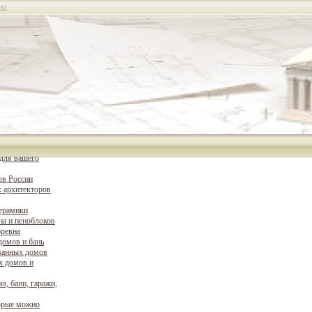
ия
для вашего
ов России
 архитекторов
керамики
на и пеноблоков
бревна
домов и бань
ванных домов
х домов и
а, бани, гаражи,
орые можно