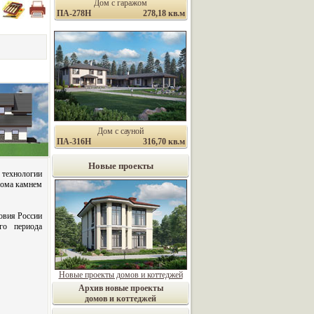
Дом с гаражом
ПА-278Н
278,18 кв.м
Дом с сауной
ПА-316Н
316,70 кв.м
Новые проекты
технологии
 дома камнем
овия России
ого периода
Новые проекты домов и коттеджей
Архив новые проекты
домов и коттеджей