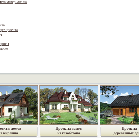
чета материала на
кта
орт проекта
рт
опросы
вание
оекты домов
Проекты домов
Проекты
из кирпича
из газобетона
деревянных до