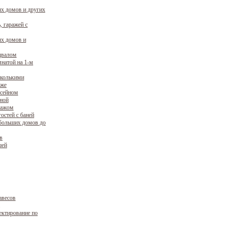
х домов и других
, гаражей с
х домов и
двалом
натой на 1-м
сколькими
аже
ссейном
уной
ражом
остей с баней
больших домов до
в
шей
авесов
ектирование по