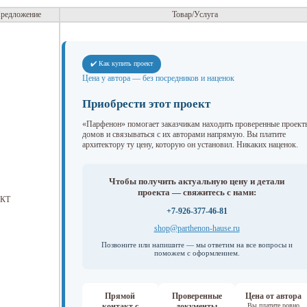
редложение
Товар/Услуга
✔️ Как купить проект
Цена у автора — без посредников и наценок
Приобрести этот проект
«Парфенон» помогает заказчикам находить проверенные проект
домов и связываться с их авторами напрямую. Вы платите
архитектору ту цену, которую он установил. Никаких наценок.
Чтобы получить актуальную цену и детали
проекта — свяжитесь с нами:
КТ
+7-926-377-46-81
shop@parthenon-hause.ru
Позвоните или напишите — мы ответим на все вопросы и
поможем с оформлением.
Прямой
Проверенные
Цена от автора
контакт с
документы
Вы платите ровно