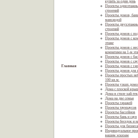
купить за один день
Проекты одноэтажны
строений
Проекты домов, бань
мансардой
Проекты двухэтажны
строений
Проекты домов с по
Проекты домов с ком
этаже
Проекты домов с не
комнатами на 1-м эт
Проекты домов с ба
Проекты домов с са
Главная
Проекты домов с га
Проекты домов для г
Проекты простых не
100 кв.м.
Проекты узких домо
Дома с плоской кры
Дома в стиле хай-тек
Дома на две семьи
Проекты гаражей
Проекты таунхаусов
Проекты бассейнов
Проекты бань и саун
Проекты беседок и н
Проекты для бизнеса
Индивидуальное про
вашим эскизам