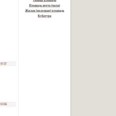
Общая площадь
Площадь нетто (пола)
Жилая (полезная) площадь
Кубатура
1915Г
1616Б