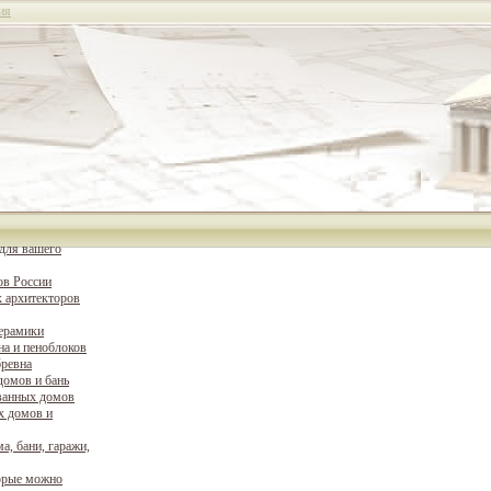
ия
для вашего
ов России
 архитекторов
керамики
на и пеноблоков
бревна
домов и бань
ванных домов
х домов и
а, бани, гаражи,
орые можно