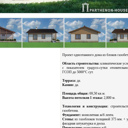
Проект одноэтажного дома из блоков газобет
Область строительства:
климатические усл
с показателем градусо-сутки отопительн
ГСОП до 5000°С сут.
Терраса:
да.
Камин:
да.
Площадь общая:
69,50 кв.м.
Высота потолков 1 этажа:
2,800 м.
Технология и конструкция:
строительст
газобетона.
Фундамент:
монолитная ж/б лента.
Стены:
из газоблоков толщиной 375 мм. + у
фасадная штукатурка и доска.
Перекрытие:
монолитное ж/б.