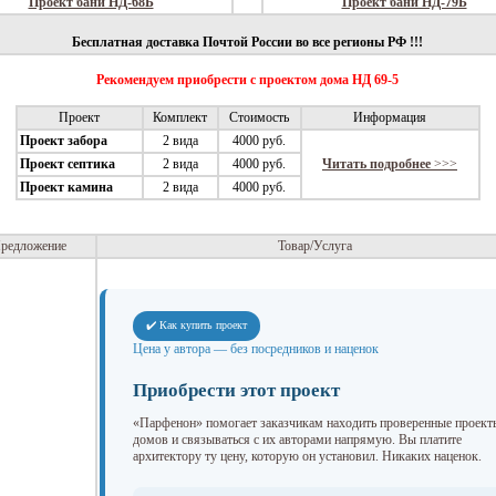
Проект бани НД-68Б
Проект бани НД-79Б
Бесплатная доставка Почтой России во все регионы РФ !!!
Рекомендуем приобрести с проектом дома НД 69-5
Проект
Комплект
Стоимость
Информация
Проект забора
2 вида
4000 руб.
Проект септика
2 вида
4000 руб.
Читать подробнее
>>>
Проект камина
2 вида
4000 руб.
редложение
Товар/Услуга
✔️ Как купить проект
Цена у автора — без посредников и наценок
Приобрести этот проект
«Парфенон» помогает заказчикам находить проверенные проект
домов и связываться с их авторами напрямую. Вы платите
архитектору ту цену, которую он установил. Никаких наценок.