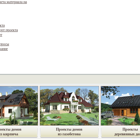
чета материала на
кта
орт проекта
рт
опросы
вание
оекты домов
Проекты домов
Проекты
из кирпича
из газобетона
деревянных до