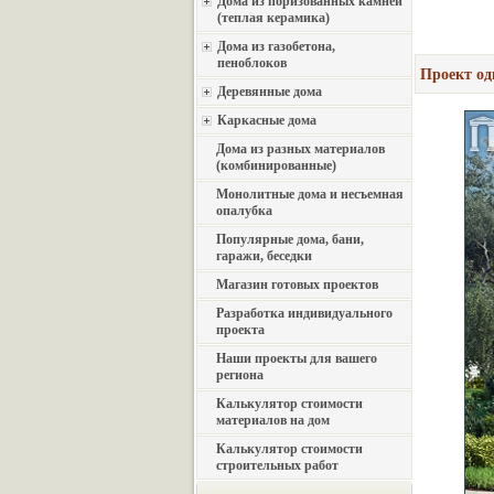
Дома из поризованных камней
(теплая керамика)
Дома из газобетона,
пеноблоков
Проект од
Деревянные дома
Каркасные дома
Дома из разных материалов
(комбинированные)
Монолитные дома и несъемная
опалубка
Популярные дома, бани,
гаражи, беседки
Магазин готовых проектов
Разработка индивидуального
проекта
Наши проекты для вашего
региона
Калькулятор стоимости
материалов на дом
Калькулятор стоимости
строительных работ