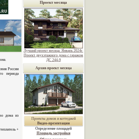
Проект месяца
Лучший проект месяца. Январь 2024г.
Проект двухэтажного дома с гаражом
она.
ДС 244-9
Архив проект месяца
овия России
ого периода
во дома из
Проекты домов и коттеджей
Видео-презентации
Определение площадей
теплитель +
Площадь застройки