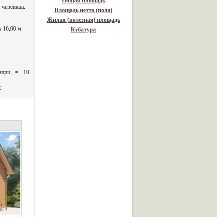
Общая площадь
 черепица.
Площадь нетто (пола)
Жилая (полезная) площадь
.
x 16,00 м.
Кубатура
тации = 10
>