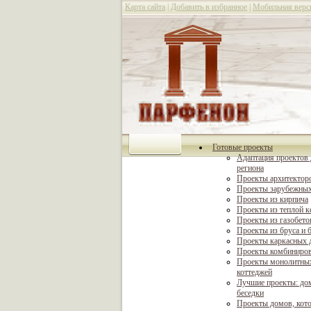
Карта сайта
|
Добавить в избранное
|
Мобильная верс
Готовые проекты
Адаптация проектов 
региона
Проекты архитектор
Проекты зарубежных
Проекты из кирпича
Проекты из теплой 
Проекты из газобето
Проекты из бруса и 
Проекты каркасных 
Проекты комбиниро
Проекты монолитны
коттеджей
Лучшие проекты: дом
беседки
Проекты домов, кот