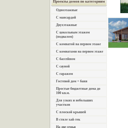
Проекты домов по категориям
Одноэтажные
С мансардой
Двухэтажные
С цокольным этажом
(подвалом)
С комнатой на первом этаже
С комнатами на первом этаже
С бассейном
С сауной
С гаражом
Гостевой дом + баня
Простые бюджетные дома до
100 кв.м.
Для узких и небольших
участков
С плоской крышей
В стиле хай-тек
На две семьи