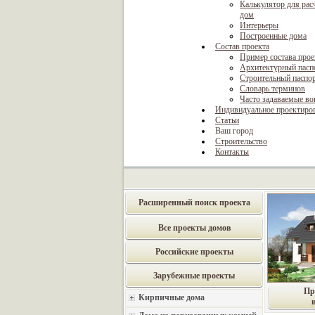
Калькулятор для рас
дом
Интерьеры
Построенные дома
Состав проекта
Пример состава прое
Архитектурный пасп
Строительный паспо
Словарь терминов
Часто задаваемые в
Индивидуальное проектиро
Статьи
Ваш город
Строительство
Контакты
Расширенный поиск проекта
Все проекты домов
Российские проекты
Зарубежные проекты
Пр
Кирпичные дома