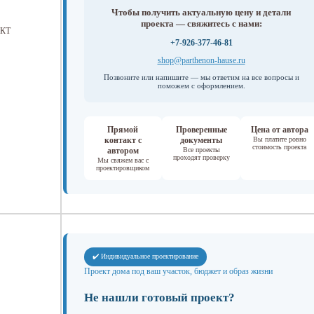
Чтобы получить актуальную цену и детали
проекта — свяжитесь с нами:
КТ
+7-926-377-46-81
shop@parthenon-hause.ru
Позвоните или напишите — мы ответим на все вопросы и
поможем с оформлением.
Прямой
Проверенные
Цена от автора
контакт с
документы
Вы платите ровно
стоимость проекта
автором
Все проекты
проходят проверку
Мы свяжем вас с
проектировщиком
✔️ Индивидуальное проектирование
Проект дома под ваш участок, бюджет и образ жизни
Не нашли готовый проект?