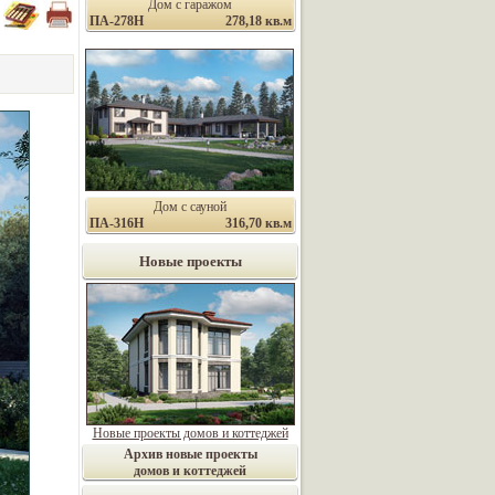
Дом с гаражом
ПА-278Н
278,18 кв.м
Дом с сауной
ПА-316Н
316,70 кв.м
Новые проекты
Новые проекты домов и коттеджей
Архив новые проекты
домов и коттеджей