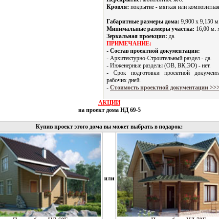
Кровля:
покрытие - мягкая или композитная
Габаритные размеры дома:
9,900 х 9,150 м
Минимальные размеры участка:
16,00 м. 
Зеркальная проекция:
да.
ПРИМЕЧАНИЕ:
-
Состав проектной документации:
- Архитектурно-Строительный раздел - да.
- Инженерные разделы (ОВ, ВК,ЭО) - нет.
- Срок подготовки проектной докумен
рабочих дней.
-
Стоимость проектной документации >>
АКЦИИ
на проект дома НД 69-5
Купив проект этого дома вы может выбрать в подарок:
или