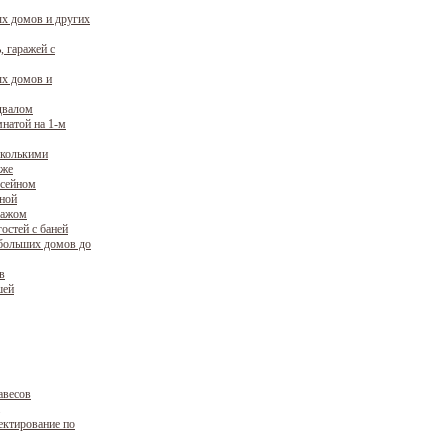
х домов и других
, гаражей с
х домов и
двалом
натой на 1-м
сколькими
аже
ссейном
уной
ражом
остей с баней
больших домов до
в
шей
авесов
ектирование по