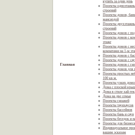
купить за один день
Проекты одноэтажны
строений
Проекты домов, бань
мансардой
Проекты двухэтажны
строений
Проекты домов с по
Проекты домов с ком
этаже
Проекты домов с не
комнатами на 1-м эт
Проекты домов с ба
Проекты домов с са
Главная
Проекты домов с га
Проекты домов для г
Проекты простых не
100 кв.м.
Проекты узких домо
Дома с плоской кры
Дома в стиле хай-тек
Дома на две семьи
Проекты гаражей
Проекты таунхаусов
Проекты бассейнов
Проекты бань и саун
Проекты беседок и н
Проекты для бизнеса
Индивидуальное про
вашим эскизам