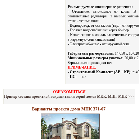
Рекомендуемые инженерные решения:
- Отопление: автономное от котла. В 
отопительные радиаторы, в ванных комнат
этажа - теплые полы.
- Водопровод: от скважины (вар. - от наружно
- Горячее водоснабжение: через бойлер.
- Канализация: в локальные очистные сооруж
в наружную сеть канализации)
- Электроснабжение - от наружной сети.
Габаритные размеры дома:
14,050 х 16,020
Минимальные размеры участка:
20,00 x 2
Зеркальная проекция:
нет.
ПРИМЕЧАНИЕ:
-
Строительный Комплект (АР + КР):
= 40
-
ИС:
= нет.
ОЗНАКОМИТЬСЯ
Пример состава проектной документации серий домов МКК, МПГ, МПК
>>>
Варианты проекта дома МПК 371-07