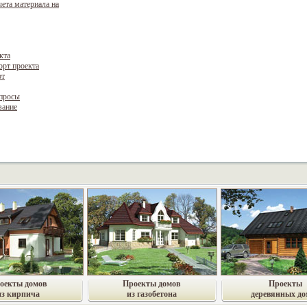
чета материала на
кта
орт проекта
рт
опросы
вание
оекты домов
Проекты домов
Проекты
из кирпича
из газобетона
деревянных до