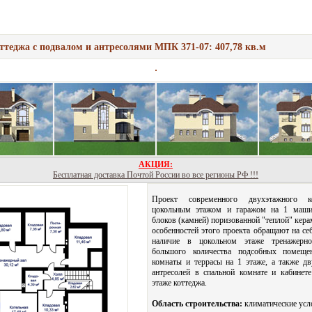
ттеджа с подвалом и антресолями МПК 371-07: 407,78 кв.м
АКЦИЯ:
Бесплатная доставка Почтой России во все регионы РФ !!!
Проект современного двухэтажного к
цокольным этажом и гаражом на 1 маши
блоков (камней) поризованной "теплой" кера
особенностей этого проекта обращают на се
наличие в цокольном этаже тренажерн
большого количества подсобных помеще
комнаты и террасы на 1 этаже, а также д
антресолей в спальной комнате и кабинет
этаже коттеджа.
Область строительства:
климатические усл