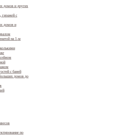
х домов и других
, гаражей с
х домов и
двалом
натой на 1-м
сколькими
аже
ссейном
уной
ражом
остей с баней
больших домов до
в
шей
авесов
ектирование по