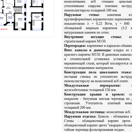
монолитными ж/б стенами цокольн
утепленными снаружи плитами экструд
пенополистирола толщиной 100 мм.
Наружные стены:
каменная кл
крупноформатных керамических поризованн
показателями λ = 0,22 Вт/м, γ = 840 к
облицовкой лицевым кирпичом (1/2 к
натуральным камнем по сетке.
Внутренние несущие стены:
кера
строительный кирпич М150.
Перегородки:
кирпичные и каркасно-обшив
Вент. каналы и дымоходы:
кладка из п
красного кирпича М150. В дымовых каналах
и отопительной установки установит
нержавеющей стали, который изолируется 
теплоизоляционным материалом.
Конструкция пола цокольного этажа:
песчаная стяжка по утеплителю экструд
пенополистиролу на монолитной ж/б плите.
Междуэтажные перекрытия:
мон
железобетонные толщиной 150 мм.
Конструкция крыши и кровля:
сов
покрытие - битумная мягкая черепица по
стропилам. Утеплитель плитный мине
толщиной 200 мм.
Междуэтажная лестница:
монолитная ж/б.
Наружная отделка:
Цоколь - облицовка и
Стены - облицовочный кирпич цвета
облицовочный кирпич цвета "кварцево-белый
гибкая черепица фольгированная медью.