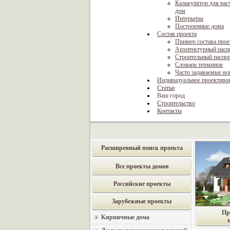
Калькулятор для рас
дом
Интерьеры
Построенные дома
Состав проекта
Пример состава прое
Архитектурный пасп
Строительный паспо
Словарь терминов
Часто задаваемые в
Индивидуальное проектиро
Статьи
Ваш город
Строительство
Контакты
Расширенный поиск проекта
Все проекты домов
Российские проекты
Зарубежные проекты
Пр
Кирпичные дома