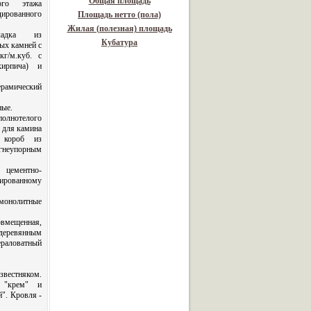
Общая площадь
ого этажа
ированного
Площадь нетто (пола)
Жилая (полезная) площадь
адка из
Кубатура
ых камней с
г/м.куб. с
ирпича) и
мический
ные.
олнотелого
 для камина
ь короб из
огнеупорным
цементно-
ированному
олитные
мещенная,
 деревянным
раловатный
звестняком.
 "крем" и
". Кровля -