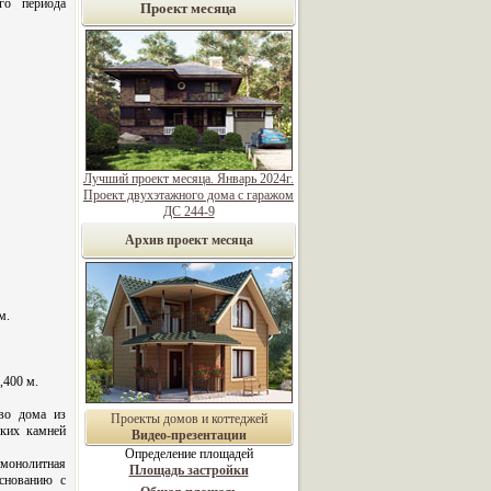
ого периода
Проект месяца
Лучший проект месяца. Январь 2024г.
Проект двухэтажного дома с гаражом
ДС 244-9
Архив проект месяца
м.
,400 м.
во дома из
Проекты домов и коттеджей
ких камней
Видео-презентации
Определение площадей
нолитная
Площадь застройки
основанию с