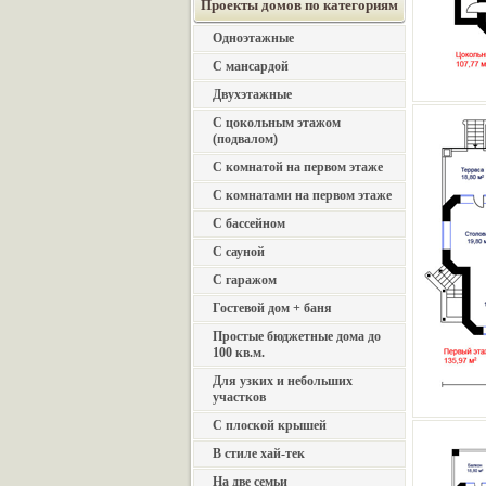
Проекты домов по категориям
Одноэтажные
С мансардой
Двухэтажные
С цокольным этажом
(подвалом)
С комнатой на первом этаже
С комнатами на первом этаже
С бассейном
С сауной
С гаражом
Гостевой дом + баня
Простые бюджетные дома до
100 кв.м.
Для узких и небольших
участков
С плоской крышей
В стиле хай-тек
На две семьи