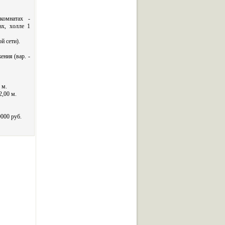
комнатах -
ах, холле 1
й сети).
ения (вар. -
 м.
2,00 м.
000 руб.