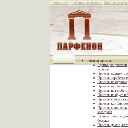
Карта сайта
|
Добавить в избранное
|
Мобильная верс
Готовые проекты
Адаптация проектов 
региона
Проекты архитектор
Проекты зарубежных
Проекты из кирпича
Проекты из теплой 
Проекты из газобето
Проекты из бруса и 
Проекты каркасных 
Проекты комбиниро
Проекты монолитны
коттеджей
Лучшие проекты: дом
беседки
Проекты домов, кот