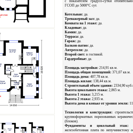
с показателем градусо-сутки отопительн
ГСОП до 5000°С сут.
Котельная:
да.
Тренажерный зал:
да.
Комната на 1 этаже:
да.
Кладовые:
да.
Камин:
да.
Терраса:
да.
Гараж:
да.
Балкон-патио:
да.
Антресоли:
да.
Второй свет:
в гостиной.
Гардеробные:
да.
Площадь застройки:
214,91 кв.м.
Площадь общая помещений:
371,07 кв.м.
Площадь дома:
407,78 кв.м.
Площадь жилая:
138,44 кв.м.
Строительный объем здания:
2334,90 куб.
Высота цокольного этажа:
2,865 м.
Высота 1 этажа:
3,215 м.
Высота 2 этажа:
2,935 м.
Высота дома в коньке от уровня земли:
11
Технология и конструкция:
строительст
крупноформатных поризованных керамичес
(блоков).
Фундаменты и цокольный этаж:
мо
железобетонная плита по непучинистому 