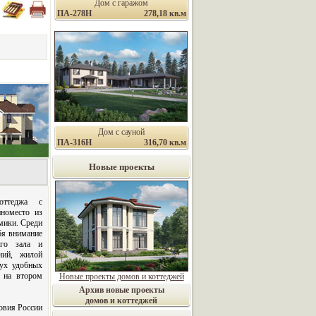
Дом с гаражом
ПА-278Н
278,18 кв.м
Дом с сауной
ПА-316Н
316,70 кв.м
Новые проекты
оттеджа с
номесто из
мики. Среди
бя внимание
ого зала и
ний, жилой
вух удобных
е на втором
Новые проекты домов и коттеджей
Архив новые проекты
домов и коттеджей
овия России