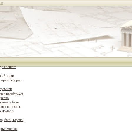
ия
для вашего
ов России
 архитекторов
керамики
на и пеноблоков
бревна
домов и бань
ванных домов
х домов и
а, бани, гаражи,
орые можно