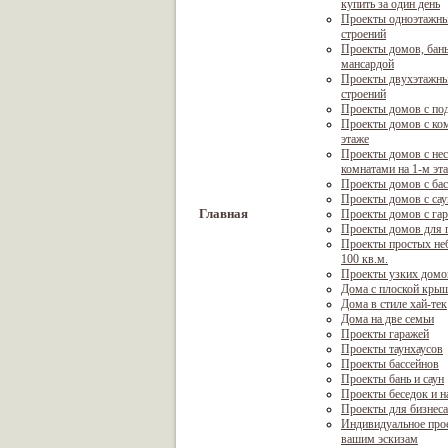
купить за один день
Проекты одноэтажны
строений
Проекты домов, бань
мансардой
Проекты двухэтажны
строений
Проекты домов с по
Проекты домов с ком
этаже
Проекты домов с не
комнатами на 1-м эт
Проекты домов с ба
Проекты домов с са
Главная
Проекты домов с га
Проекты домов для г
Проекты простых не
100 кв.м.
Проекты узких домо
Дома с плоской кры
Дома в стиле хай-тек
Дома на две семьи
Проекты гаражей
Проекты таунхаусов
Проекты бассейнов
Проекты бань и саун
Проекты беседок и н
Проекты для бизнеса
Индивидуальное про
вашим эскизам