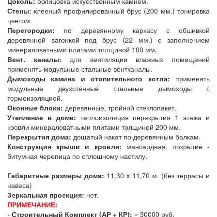
Цоколь:
облицовка искусственным камнем.
Стены:
клееный профилированный брус (200 мм.) тонировка
цветом.
Перегородки:
по деревянному каркасу с обшивкой
деревянной вагонкой под брус (22 мм.) с заполнением
минераловатными плитами толщиной 100 мм.
Вент. каналы:
для вентиляции влажных помещений
применять модульные стальные вентканалы.
Дымоходы камина и отопительного котла:
применять
модульные двухстенные стальные дымоходы с
термоизоляцией.
Оконные блоки:
деревянные, тройной стеклопакет.
Утепление в доме:
теплоизоляция перекрытия 1 этажа и
кровли минераловатными плитами толщиной 200 мм.
Перекрытия дома:
дощатый накат по деревянным балкам.
Конструкция крыши и кровля:
мансардная, покрытие -
битумная черепица по сплошному настилу.
Габаритные размеры дома:
11,30 x 11,70 м. (без террасы и
навеса)
Зеркальная проекция:
нет.
ПРИМЕЧАНИЕ:
-
Строительный Комплект (АР + КР):
= 30000 руб.