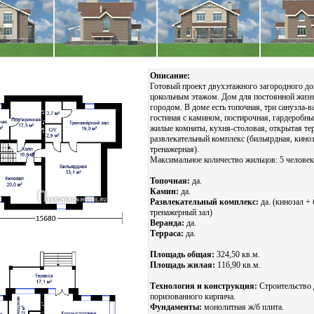
Описание:
Готовый проект двухэтажного загородного до
цокольным этажом. Дом для постоянной жизн
городом. В доме есть топочная, три санузла-в
гостиная с камином, постирочная, гардеробны
жилые комнаты, кухня-столовая, открытая тер
развлекательный комплекс (бильярдная, киноз
тренажерная).
Максимальное количество жильцов: 5 человек
Топочная:
да.
Камин:
да.
Развлекательный комплекс:
да. (кинозал +
тренажерный зал)
Веранда:
да.
Терраса:
да.
Площадь общая:
324,50 кв.м.
Площадь жилая:
116,90 кв.м.
Технология и конструкция:
Строительство 
поризованного кирпича.
Фундаменты:
монолитная ж/б плита.