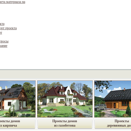
чета материала на
кта
орт проекта
рт
опросы
вание
оекты домов
Проекты домов
Проекты
из кирпича
из газобетона
деревянных до