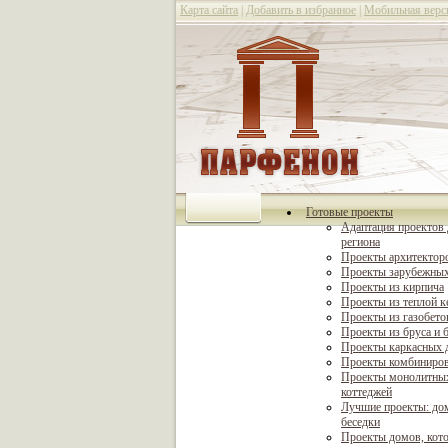
Карта сайта
|
Добавить в избранное
|
Мобильная верс
Готовые проекты
Адаптация проектов 
региона
Проекты архитектор
Проекты зарубежных
Проекты из кирпича
Проекты из теплой 
Проекты из газобето
Проекты из бруса и 
Проекты каркасных 
Проекты комбиниро
Проекты монолитны
коттеджей
Лучшие проекты: дом
беседки
Проекты домов, кот