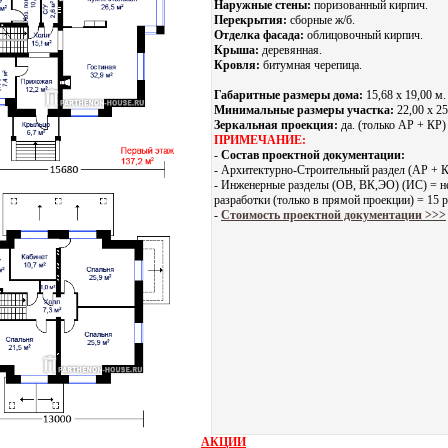
Наружные стены:
поризованный кирпич.
Перекрытия:
сборные ж/б.
Отделка фасада:
облицовочный кирпич.
Крыша:
деревянная.
Кровля:
битумная черепица.
Габаритные размеры дома:
15,68 х 19,00 м.
Минимальные размеры участка:
22,00 x 25
Зеркальная проекция:
да. (только АР + КР)
ПРИМЕЧАНИЕ:
-
Состав проектной документации:
- Архитектурно-Строительный раздел (АР + К
- Инженерные разделы (ОВ, ВК,ЭО) (ИС) = не
разработки (только в прямой проекции) = 15 
-
Стоимость проектной документации >>>
АКЦИИ