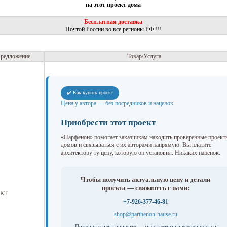
на этот проект дома
Бесплатная доставка
Почтой России во все регионы РФ !!!
редложение
Товар/Услуга
✔️ Как купить проект
Цена у автора — без посредников и наценок
Приобрести этот проект
«Парфенон» помогает заказчикам находить проверенные проект
домов и связываться с их авторами напрямую. Вы платите
архитектору ту цену, которую он установил. Никаких наценок.
Чтобы получить актуальную цену и детали
проекта — свяжитесь с нами:
КТ
+7-926-377-46-81
shop@parthenon-hause.ru
Позвоните или напишите — мы ответим на все вопросы и