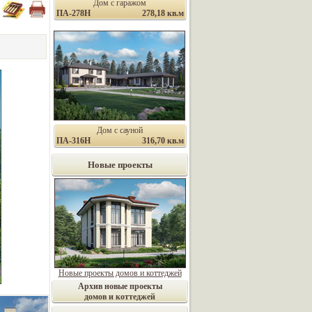
Дом с гаражом
ПА-278Н
278,18 кв.м
Дом с сауной
ПА-316Н
316,70 кв.м
Новые проекты
Новые проекты домов и коттеджей
Архив новые проекты
домов и коттеджей