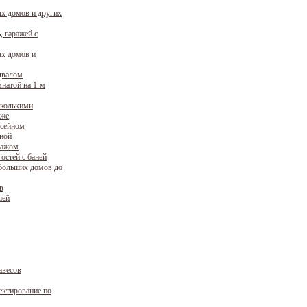
х домов и других
, гаражей с
х домов и
двалом
натой на 1-м
сколькими
аже
ссейном
уной
ражом
остей с баней
больших домов до
в
шей
авесов
ектирование по