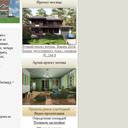
Проект месяца
ма с
и за
анные,
Лучший проект месяца. Январь 2024г.
е, четыре
Проект двухэтажного дома с гаражом
раса,
ДС 244-9
ал,
Архив проект месяца
.
 бильярд +
Проекты домов и коттеджей
Видео-презентации
дома из
Определение площадей
Площадь застройки