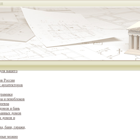
ия
для вашего
ов России
 архитекторов
керамики
на и пеноблоков
бревна
домов и бань
ванных домов
х домов и
а, бани, гаражи,
орые можно