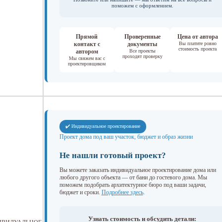
поможем с оформлением.
Прямой
Проверенные
Цена от автора
контакт с
документы
Вы платите ровно
стоимость проекта
автором
Все проекты
проходят проверку
Мы свяжем вас с
проектировщиком
✔️ Индивидуальное проектирование
Проект дома под ваш участок, бюджет и образ жизни
Не нашли готовый проект?
Вы можете заказать индивидуальное проектирование дома или
любого другого объекта — от бани до гостевого дома. Мы
поможем подобрать архитектурное бюро под ваши задачи,
бюджет и сроки.
Подробнее здесь
.
Узнать стоимость и обсудить детали: