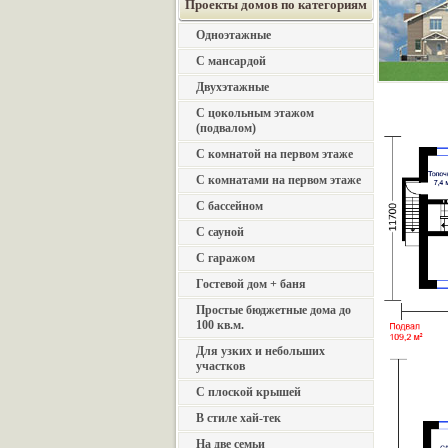
Проекты домов по категориям
Одноэтажные
С мансардой
Двухэтажные
С цокольным этажом
(подвалом)
С комнатой на первом этаже
С комнатами на первом этаже
С бассейном
С сауной
С гаражом
Гостевой дом + баня
Простые бюджетные дома до
100 кв.м.
Для узких и небольших
участков
С плоской крышей
В стиле хай-тек
На две семьи