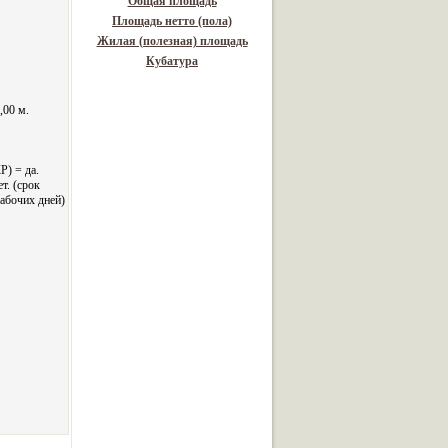
Общая площадь
Площадь нетто (пола)
Жилая (полезная) площадь
Кубатура
,00 м.
Р) = да.
т. (срок
рабочих дней)