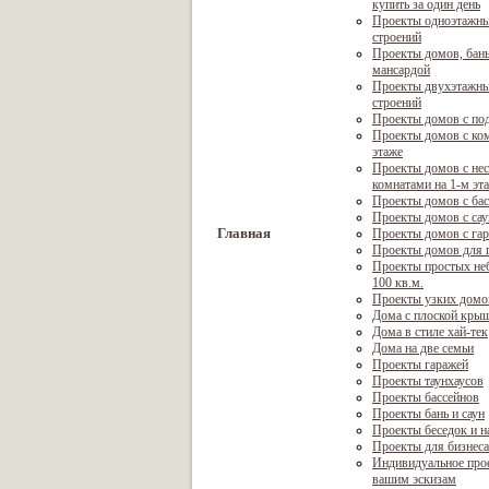
купить за один день
Проекты одноэтажны
строений
Проекты домов, бань
мансардой
Проекты двухэтажны
строений
Проекты домов с по
Проекты домов с ком
этаже
Проекты домов с не
комнатами на 1-м эт
Проекты домов с ба
Проекты домов с са
Главная
Проекты домов с га
Проекты домов для г
Проекты простых не
100 кв.м.
Проекты узких домо
Дома с плоской кры
Дома в стиле хай-тек
Дома на две семьи
Проекты гаражей
Проекты таунхаусов
Проекты бассейнов
Проекты бань и саун
Проекты беседок и н
Проекты для бизнеса
Индивидуальное про
вашим эскизам