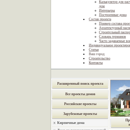
Калькулятор для рас
дом
Интерьеры
Построенные дома
Состав проекта
Пример состава прое
Архитектурный пасп
Строительный паспо
Словарь терминов
Часто задаваемые в
Индивидуальное проектиро
Статьи
Ваш город
Строительство
Контакты
Расширенный поиск проекта
Все проекты домов
Российские проекты
Зарубежные проекты
Пр
Кирпичные дома