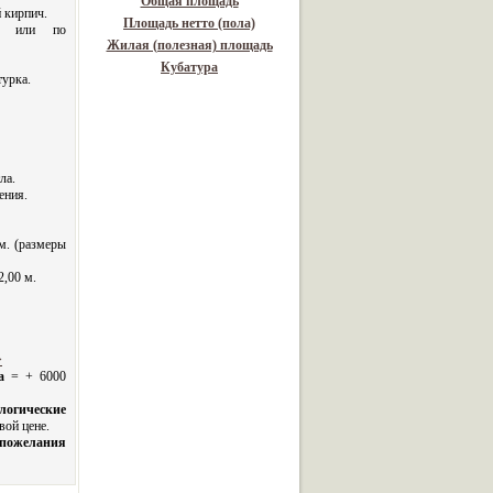
Общая площадь
 кирпич.
Площадь нетто (пола)
. или по
Жилая (полезная) площадь
Кубатура
турка.
ла.
ения.
м. (размеры
2,00 м.
>
а
= + 6000
логические
вой цене.
 пожелания