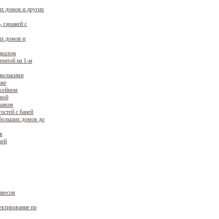
х домов и других
, гаражей с
х домов и
двалом
натой на 1-м
сколькими
аже
ссейном
уной
ражом
остей с баней
больших домов до
в
шей
авесов
ектирование по