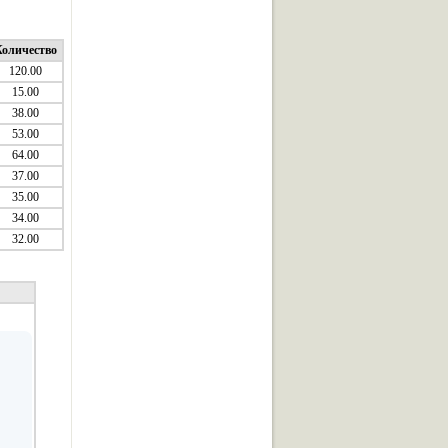
оличество
120.00
15.00
38.00
53.00
64.00
37.00
35.00
34.00
32.00