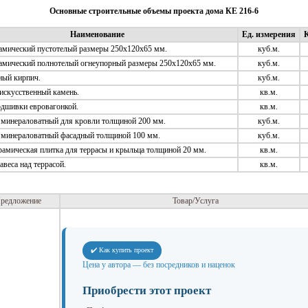
Основные строительные объемы проекта дома КЕ 216-6
Наименование
Ед. измерения
К
амический пустотелый размеры 250х120х65 мм.
куб.м.
амический полнотелый огнеупорный размеры 250х120х65 мм.
куб.м.
ый кирпич.
куб.м.
искусственный камень.
кв.м.
дшивки евровагонкой.
кв.м.
 минераловатный для кровли толщиной 200 мм.
куб.м.
 минераловатный фасадный толщиной 100 мм.
куб.м.
рамическая плитка для террасы и крыльца толщиной 20 мм.
кв.м.
веса над террасой.
кв.м.
редложение
Товар/Услуга
✔️ Как купить проект
Цена у автора — без посредников и наценок
Приобрести этот проект