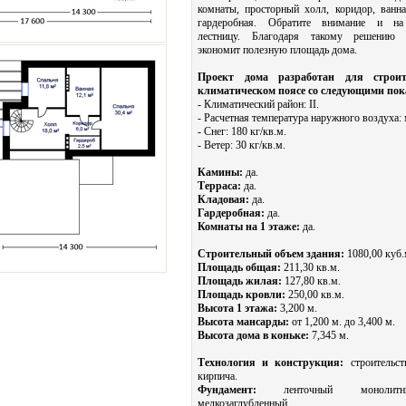
комнаты, просторный холл, коридор, ванна
гардеробная. Обратите внимание и н
лестницу. Благодаря такому решению 
экономит полезную площадь дома.
Проект дома разработан для строит
климатическом поясе со следующими по
- Климатический район: II.
- Расчетная температура наружного воздуха:
- Снег: 180 кг/кв.м.
- Ветер: 30 кг/кв.м.
Камины:
да.
Терраса:
да.
Кладовая:
да.
Гардеробная:
да.
Комнаты на 1 этаже:
да.
Строительный объем здания:
1080,00 куб.
Площадь общая:
211,30 кв.м.
Площадь жилая:
127,80 кв.м.
Площадь кровли:
250,00 кв.м.
Высота 1 этажа:
3,200 м.
Высота мансарды:
от 1,200 м. до 3,400 м.
Высота дома в коньке:
7,345 м.
Технология и конструкция:
строительст
кирпича.
Фундамент:
ленточный монолит
мелкозаглубленный.