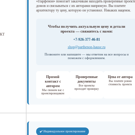
«Парфенон» помогает заказчикам находить проверенные проект
домов и связываться с их авторами напрямую. Вы платите
архитектору ту цену, которую он установил. Никаких наценок.
Чтобы получить актуальную цену и детали
проекта — свяжитесь с нами:
КТ
+7-926-377-46-81
shop@parthenon-hause.ru
Позвоните или напишите — мы ответим на все вопросы и
поможем с оформлением.
Прямой
Проверенные
Цена от автора
контакт с
документы
Вы платите ровно
стоимость проекта
автором
Все проекты
проходят проверку
Мы свяжем вас с
проектировщиком
✔️ Индивидуальное проектирование