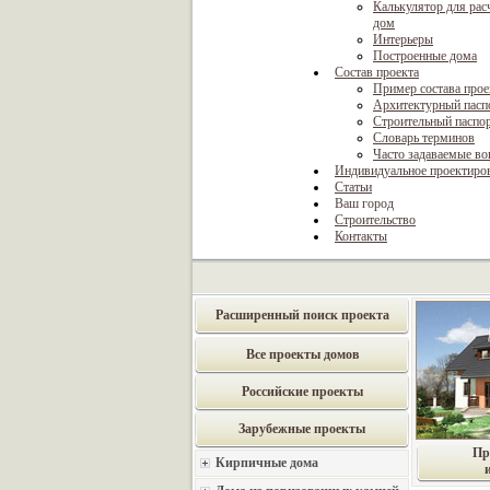
Калькулятор для рас
дом
Интерьеры
Построенные дома
Состав проекта
Пример состава прое
Архитектурный пасп
Строительный паспо
Словарь терминов
Часто задаваемые в
Индивидуальное проектиро
Статьи
Ваш город
Строительство
Контакты
Расширенный поиск проекта
Все проекты домов
Российские проекты
Зарубежные проекты
Пр
Кирпичные дома