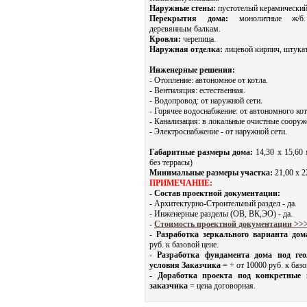
Наружные стены:
пустотелый керамический
Перекрытия дома:
монолитные ж/б
деревянным балкам.
Кровля:
черепица.
Наружная отделка:
лицевой кирпич, штука
Инженерные решения:
- Отопление: автономное от котла.
- Вентиляция: естественная.
- Водопровод: от наружной сети.
- Горячее водоснабжение: от автономного кот
- Канализация: в локальные очистные сооруж
- Электроснабжение - от наружной сети.
Габаритные размеры дома:
14,30 х 15,60 
без террасы)
Минимальные размеры участка:
21,00 x 2
ПРИМЕЧАНИЕ:
-
Состав проектной документации:
- Архитектурно-Строительный раздел - да.
- Инженерные разделы (ОВ, ВК,ЭО) - да.
-
Стоимость проектной документации >>
-
Разработка зеркального варианта дом
руб. к базовой цене.
-
Разработка фундамента дома под гео
условия Заказчика
= + от 10000 руб. к базо
-
Доработка проекта под конкретные
заказчика
= цена договорная.