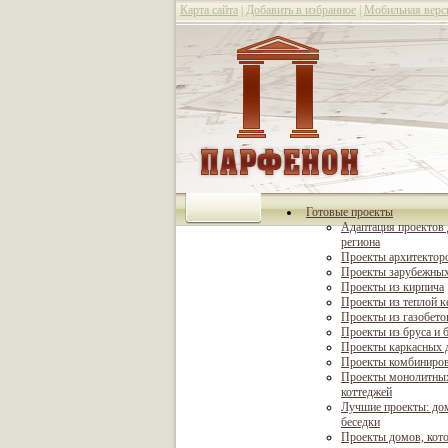
Карта сайта
|
Добавить в избранное
|
Мобильная верс
Готовые проекты
Адаптация проектов 
региона
Проекты архитектор
Проекты зарубежных
Проекты из кирпича
Проекты из теплой 
Проекты из газобето
Проекты из бруса и 
Проекты каркасных 
Проекты комбиниро
Проекты монолитны
коттеджей
Лучшие проекты: дом
беседки
Проекты домов, кот