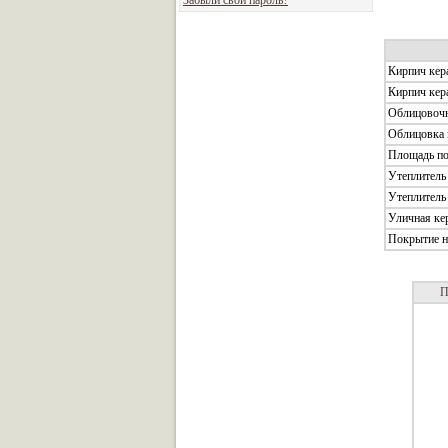
Забыли свой пароль?
Кирпич кер
Кирпич кер
Облицовочн
Облицовка 
Площадь по
Утеплитель
Утеплитель
Уличная ке
Покрытие на
П