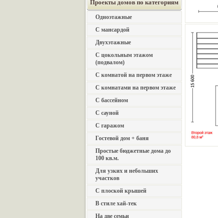
Проекты домов по категориям
Одноэтажные
С мансардой
Двухэтажные
С цокольным этажом
(подвалом)
С комнатой на первом этаже
С комнатами на первом этаже
С бассейном
С сауной
С гаражом
Гостевой дом + баня
Простые бюджетные дома до
100 кв.м.
Для узких и небольших
участков
С плоской крышей
В стиле хай-тек
На две семьи