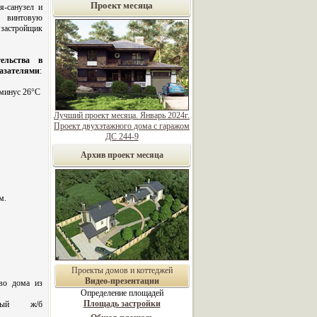
Проект месяца
я-санузел и
а винтовую
застройщик
ельства в
казателями
:
 минус 26°С
Лучший проект месяца. Январь 2024г.
Проект двухэтажного дома с гаражом
ДС 244-9
Архив проект месяца
м.
Проекты домов и коттеджей
Видео-презентации
во дома из
Определение площадей
Площадь застройки
ный ж/б