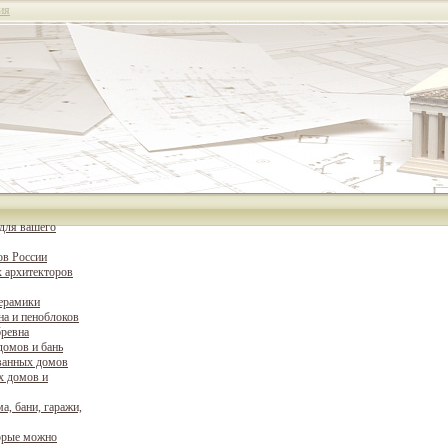
ия
для вашего
ов России
 архитекторов
керамики
на и пеноблоков
бревна
домов и бань
ванных домов
х домов и
а, бани, гаражи,
орые можно