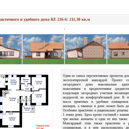
актичного и удобного дома КЕ 216-6: 211,30 кв.м
Один из самых перспективных проектов до
эксплуатируемой мансардой. Проект со
загородного дома максимально адап
пожеланиям и предпочтениям среднестат
владельцев загородных участков желающи
недорогой, но комфортабельный дом. В э
масса приятных и удобных планирово
жильцов, а таковых в доме может быть до
Особенно практично и рационально решены
1 этажа дома. Здесь кроме гостиной с камин
три жилые комнаты и одна из них также 
Мансардный этаж также практично и р
спланирован, и в нем расположились дв