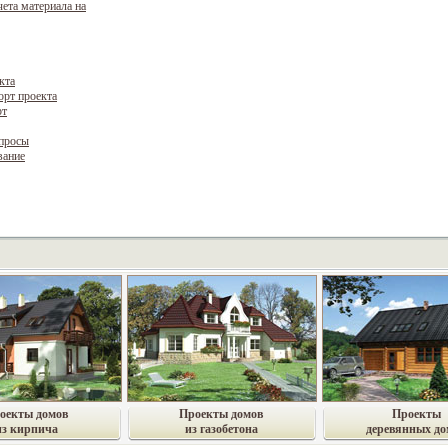
чета материала на
кта
орт проекта
рт
опросы
вание
оекты домов
Проекты домов
Проекты
из кирпича
из газобетона
деревянных до