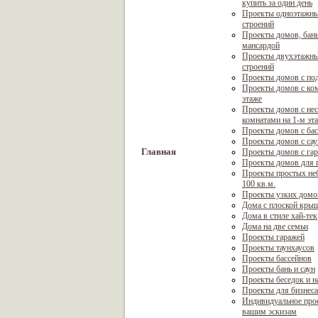
купить за один день
Проекты одноэтажны
строений
Проекты домов, бань
мансардой
Проекты двухэтажны
строений
Проекты домов с по
Проекты домов с ком
этаже
Проекты домов с не
комнатами на 1-м эт
Проекты домов с ба
Проекты домов с са
Главная
Проекты домов с га
Проекты домов для г
Проекты простых не
100 кв.м.
Проекты узких домо
Дома с плоской кры
Дома в стиле хай-тек
Дома на две семьи
Проекты гаражей
Проекты таунхаусов
Проекты бассейнов
Проекты бань и саун
Проекты беседок и н
Проекты для бизнеса
Индивидуальное про
вашим эскизам