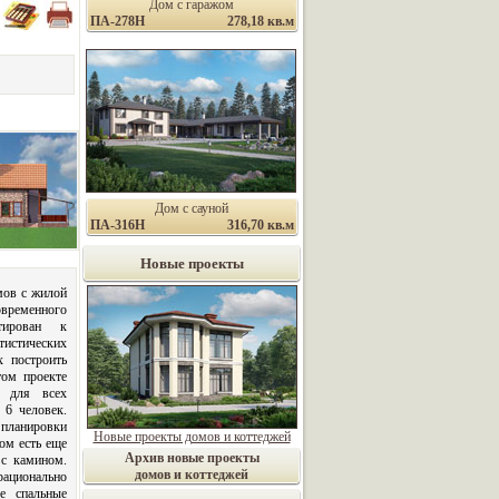
Дом с гаражом
ПА-278Н
278,18 кв.м
Дом с сауной
ПА-316Н
316,70 кв.м
Новые проекты
мов с жилой
временного
тирован к
истических
х построить
том проекте
к для всех
 6 человек.
 планировки
Новые проекты домов и коттеджей
ом есть еще
Архив новые проекты
с камином.
домов и коттеджей
ационально
е спальные