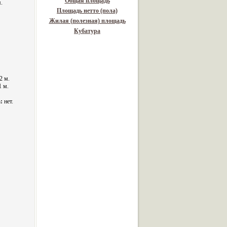
Общая площадь
.
Площадь нетто (пола)
Жилая (полезная) площадь
Кубатура
2 м.
1 м.
:
нет.