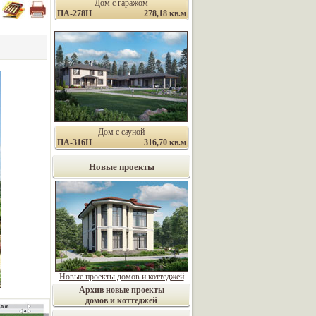
Дом с гаражом
ПА-278Н
278,18 кв.м
Дом с сауной
ПА-316Н
316,70 кв.м
Новые проекты
Новые проекты домов и коттеджей
Архив новые проекты
домов и коттеджей