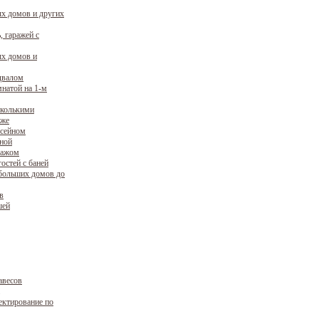
х домов и других
, гаражей с
х домов и
двалом
натой на 1-м
сколькими
аже
ссейном
уной
ражом
остей с баней
больших домов до
в
шей
авесов
ектирование по