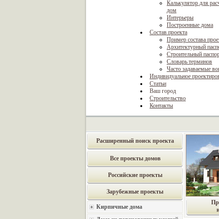
Калькулятор для рас
дом
Интерьеры
Построенные дома
Состав проекта
Пример состава прое
Архитектурный пасп
Строительный паспо
Словарь терминов
Часто задаваемые в
Индивидуальное проектиро
Статьи
Ваш город
Строительство
Контакты
Расширенный поиск проекта
Все проекты домов
Российские проекты
Зарубежные проекты
Пр
Кирпичные дома