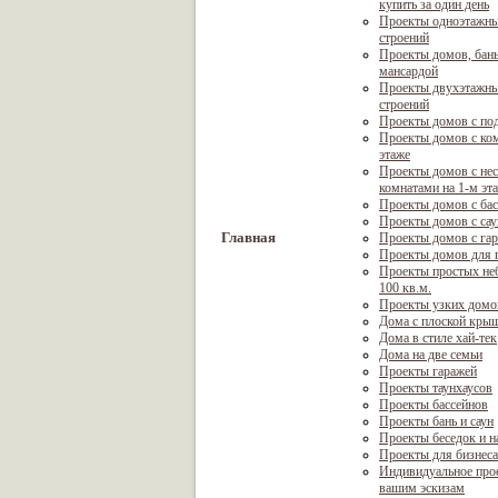
купить за один день
Проекты одноэтажны
строений
Проекты домов, бань
мансардой
Проекты двухэтажны
строений
Проекты домов с по
Проекты домов с ком
этаже
Проекты домов с не
комнатами на 1-м эт
Проекты домов с ба
Проекты домов с са
Главная
Проекты домов с га
Проекты домов для г
Проекты простых не
100 кв.м.
Проекты узких домо
Дома с плоской кры
Дома в стиле хай-тек
Дома на две семьи
Проекты гаражей
Проекты таунхаусов
Проекты бассейнов
Проекты бань и саун
Проекты беседок и н
Проекты для бизнеса
Индивидуальное про
вашим эскизам