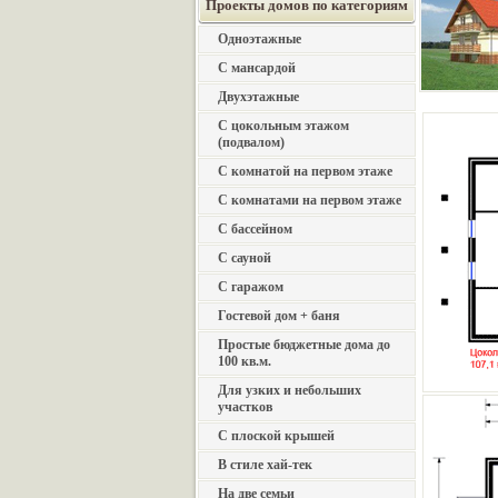
Проекты домов по категориям
Одноэтажные
С мансардой
Двухэтажные
С цокольным этажом
(подвалом)
С комнатой на первом этаже
С комнатами на первом этаже
С бассейном
С сауной
С гаражом
Гостевой дом + баня
Простые бюджетные дома до
100 кв.м.
Для узких и небольших
участков
С плоской крышей
В стиле хай-тек
На две семьи