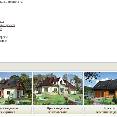
чета материала на
кта
орт проекта
рт
опросы
вание
оекты домов
Проекты домов
Проекты
из кирпича
из газобетона
деревянных до