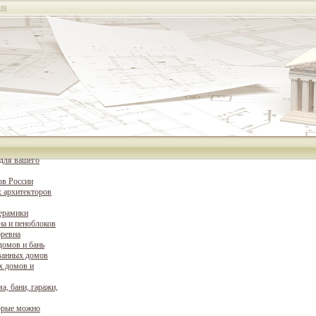
ия
для вашего
ов России
 архитекторов
керамики
на и пеноблоков
бревна
домов и бань
ванных домов
х домов и
а, бани, гаражи,
орые можно