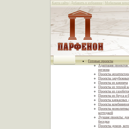
Карта сайта
|
Добавить в избранное
|
Мобильная верс
Готовые проекты
Адаптация проектов 
региона
Проекты архитектор
Проекты зарубежных
Проекты из кирпича
Проекты из теплой 
Проекты из газобето
Проекты из бруса и 
Проекты каркасных 
Проекты комбиниро
Проекты монолитны
коттеджей
Лучшие проекты: дом
беседки
Проекты домов, кот