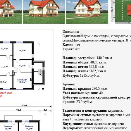
Описание:
Одноэтажный дом, с мансардой, с подвалом н
семьи.Максимальное количество жильцов: 8 ч
Камин:
нет.
Гараж:
нет.
Площадь застройки:
140,9 кв.м.
Площадь общая:
482,8 кв.м.
Площадь нетто:
322,8 кв.м.
Площадь жилая:
182,9 кв.м.
Кубатура:
1215,0 куб.м.
Крыша:
Площадь крыши:
230,5 кв.м.
Угол наклона крыши:
40.
Кубатура древесины стропильной констр
крыши:
23,0 куб.м.
Технология и конструкция:
керамика.
Наружные стены:
пустотелые кирпичи + мин
вата + пустотелые кирпичи.
Внутренние стены:
пустотелые кирпичи.
Перекрытие:
железобетонное, монолитное.