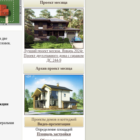
Проект месяца
а две
еловек.
Лучший проект месяца. Январь 2024г.
Проект двухэтажного дома с гаражом
ДС 244-9
Архив проект месяца
укции
Проекты домов и коттеджей
еральная
Видео-презентации
Определение площадей
Площадь застройки