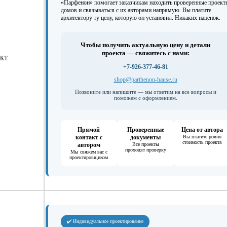
«Парфенон» помогает заказчикам находить проверенные проект
домов и связываться с их авторами напрямую. Вы платите
архитектору ту цену, которую он установил. Никаких наценок.
Чтобы получить актуальную цену и детали
проекта — свяжитесь с нами:
КТ
+7-926-377-46-81
shop@parthenon-hause.ru
Позвоните или напишите — мы ответим на все вопросы и
поможем с оформлением.
Прямой
Проверенные
Цена от автора
контакт с
документы
Вы платите ровно
стоимость проекта
автором
Все проекты
проходят проверку
Мы свяжем вас с
проектировщиком
✔️ Индивидуальное проектирование