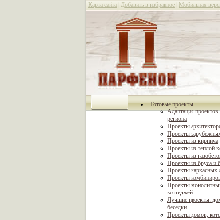
Карта сайта
|
Добавить в избранное
|
Мобильная верс
Готовые проекты
Адаптация проектов 
региона
Проекты архитектор
Проекты зарубежных
Проекты из кирпича
Проекты из теплой 
Проекты из газобето
Проекты из бруса и 
Проекты каркасных 
Проекты комбиниро
Проекты монолитны
коттеджей
Лучшие проекты: дом
беседки
Проекты домов, кот