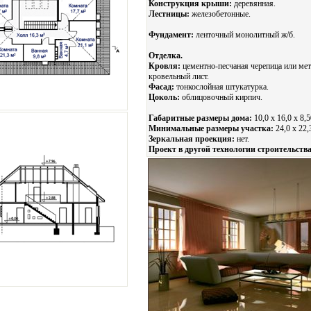
Конструкция крыши:
деревянная.
Лестницы:
железобетонные.
Фундамент:
ленточный монолитный ж/б.
Отделка.
Кровля:
цементно-песчаная черепица или ме
кровельный лист.
Фасад:
тонкослойная штукатурка.
Цоколь:
облицовочный кирпич.
Габаритные размеры дома:
10,0 х 16,0 х 8,5
Минимальные размеры участка:
24,0 x 22,
Зеркальная проекция:
нет.
Проект в другой технологии строительства