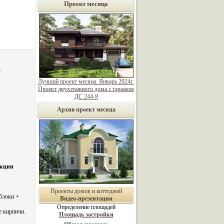
Проект месяца
.
Лучший проект месяца. Январь 2024г.
Проект двухэтажного дома с гаражом
ДС 244-9
Архив проект месяца
укции
Проекты домов и коттеджей
блоки +
Видео-презентации
Определение площадей
е кирпичи.
Площадь застройки