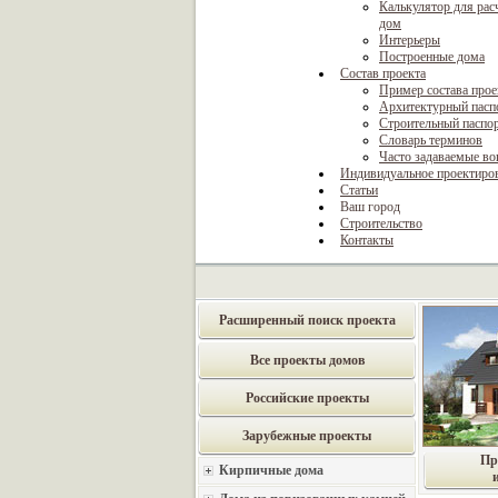
Калькулятор для рас
дом
Интерьеры
Построенные дома
Состав проекта
Пример состава прое
Архитектурный пасп
Строительный паспо
Словарь терминов
Часто задаваемые в
Индивидуальное проектиро
Статьи
Ваш город
Строительство
Контакты
Расширенный поиск проекта
Все проекты домов
Российские проекты
Зарубежные проекты
Пр
Кирпичные дома