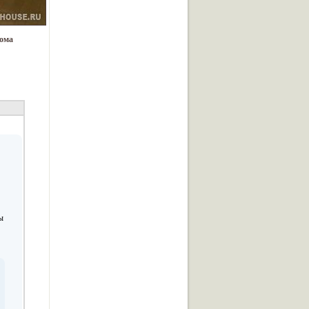
дома
ы