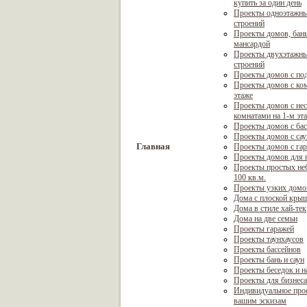
купить за один день
Проекты одноэтажны
строений
Проекты домов, бань
мансардой
Проекты двухэтажны
строений
Проекты домов с по
Проекты домов с ком
этаже
Проекты домов с не
комнатами на 1-м эт
Проекты домов с ба
Проекты домов с са
Главная
Проекты домов с га
Проекты домов для г
Проекты простых не
100 кв.м.
Проекты узких домо
Дома с плоской кры
Дома в стиле хай-тек
Дома на две семьи
Проекты гаражей
Проекты таунхаусов
Проекты бассейнов
Проекты бань и саун
Проекты беседок и н
Проекты для бизнеса
Индивидуальное про
вашим эскизам