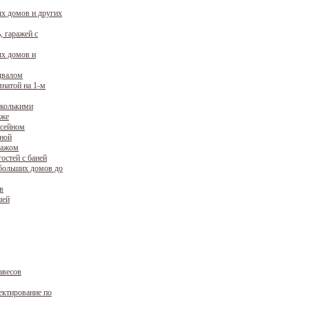
х домов и других
, гаражей с
х домов и
двалом
натой на 1-м
сколькими
аже
ссейном
уной
ражом
остей с баней
больших домов до
в
шей
авесов
ектирование по