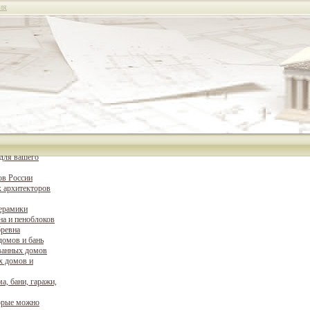
ия
для вашего
ов России
 архитекторов
керамики
на и пеноблоков
бревна
домов и бань
ванных домов
х домов и
а, бани, гаражи,
орые можно