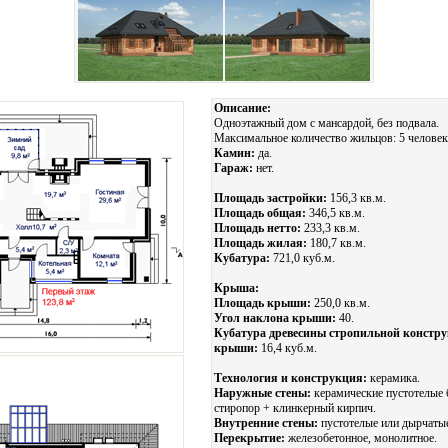
Описание:
Одноэтажный дом с мансардой, без подвала.
Максимальное количество жильцов: 5 человек
Камин:
да.
Гараж:
нет.
Площадь застройки:
156,3 кв.м.
Площадь общая:
346,5 кв.м.
Площадь нетто:
233,3 кв.м.
Площадь жилая:
180,7 кв.м.
Кубатура:
721,0 куб.м.
Крыша:
Площадь крыши:
250,0 кв.м.
Угол наклона крыши:
40.
Кубатура древесины стропильной констр
крыши:
16,4 куб.м.
Технология и конструкция:
керамика.
Наружные стены:
керамические пустотелые 
стиропор + клинкерный кирпич.
Внутренние стены:
пустотелые или дырчаты
Перекрытие:
железобетонное, монолитное.