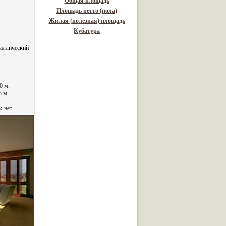
Общая площадь
Площадь нетто (пола)
Жилая (полезная) площадь
Кубатура
таллический
0 м.
3 м.
:
нет.