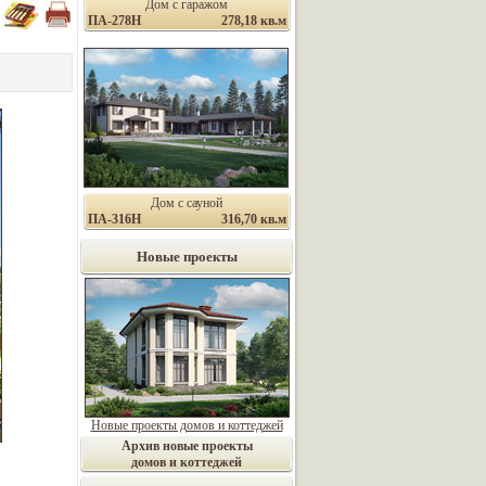
Дом с гаражом
ПА-278Н
278,18 кв.м
Дом с сауной
ПА-316Н
316,70 кв.м
Новые проекты
Новые проекты домов и коттеджей
Архив новые проекты
домов и коттеджей