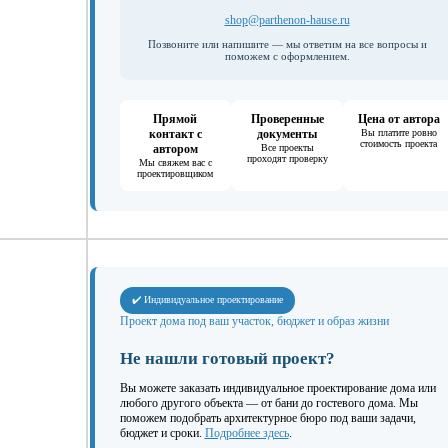
shop@parthenon-hause.ru
Позвоните или напишите — мы ответим на все вопросы и
поможем с оформлением.
Прямой
Проверенные
Цена от автора
контакт с
документы
Вы платите ровно
стоимость проекта
автором
Все проекты
проходят проверку
Мы свяжем вас с
проектировщиком
✔️ Индивидуальное проектирование
Проект дома под ваш участок, бюджет и образ жизни
Не нашли готовый проект?
Вы можете заказать индивидуальное проектирование дома или
любого другого объекта — от бани до гостевого дома. Мы
поможем подобрать архитектурное бюро под ваши задачи,
бюджет и сроки.
Подробнее здесь
.