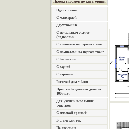
Проекты домов по категориям
Одноэтажные
С мансардой
Двухэтажные
С цокольным этажом
(подвалом)
С комнатой на первом этаже
С комнатами на первом этаже
С бассейном
С сауной
С гаражом
Гостевой дом + баня
Простые бюджетные дома до
100 кв.м.
Для узких и небольших
участков
С плоской крышей
В стиле хай-тек
На две семьи