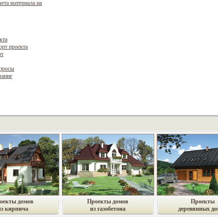
чета материала на
кта
орт проекта
рт
опросы
вание
оекты домов
Проекты домов
Проекты
из кирпича
из газобетона
деревянных до