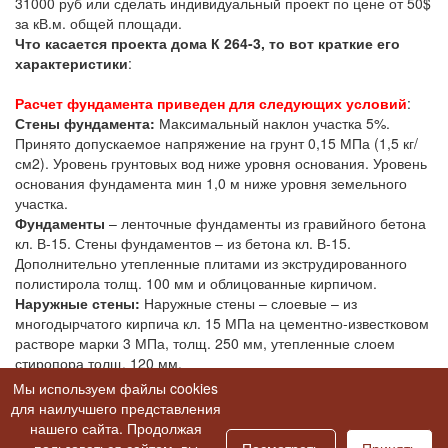
31000 руб или сделать индивидуальный проект по цене от 50$
за кВ.м. общей площади.
Что касается проекта дома К 264-3, то вот краткие его
характеристики
:
Расчет фундамента приведен для следующих условий
:
Стены фундамента:
Максимальный наклон участка 5%.
Принято допускаемое напряжение на грунт 0,15 МПа (1,5 кг/
см2). Уровень грунтовых вод ниже уровня основания. Уровень
основания фундамента мин 1,0 м ниже уровня земельного
участка.
Фундаменты
– ленточные фундаменты из гравийного бетона
кл. В-15. Стены фундаментов – из бетона кл. В-15.
Дополнительно утепленные плитами из экструдированного
полистирола толщ. 100 мм и облицованные кирпичом.
Наружные стены:
Наружные стены – слоевые – из
многодырчатого кирпича кл. 15 МПа на цементно-известковом
растворе марки 3 МПа, толщ. 250 мм, утепленные слоем
стиропора толщ. 120 мм.
Мы используем файлы cookies
для наилучшего представления
нашего сайта. Продолжая
Перейти к обсуждению на форуме >>