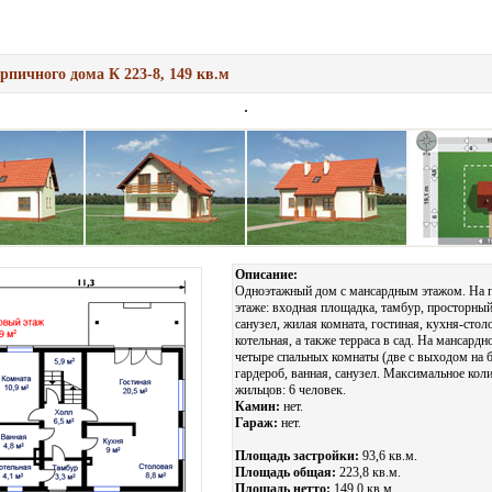
рпичного дома К 223-8, 149 кв.м
Описание:
Одноэтажный дом с мансардным этажом. На 
этаже: входная площадка, тамбур, просторный
санузел, жилая комната, гостиная, кухня-стол
котельная, а также терраса в сад. На мансардн
четыре спальных комнаты (две с выходом на б
гардероб, ванная, санузел. Максимальное кол
жильцов: 6 человек.
Камин:
нет.
Гараж:
нет.
Площадь застройки:
93,6 кв.м.
Площадь общая:
223,8 кв.м.
Площадь нетто:
149,0 кв.м.