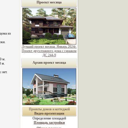
Проект месяца
дома из
оки.
Лучший проект месяца. Январь 2024г.
Проект двухэтажного дома с гаражом
ДС 244-9
0 м.
Архив проект месяца
3 м.
:
нет.
Проекты домов и коттеджей
Видео-презентации
Определение площадей
Площадь застройки