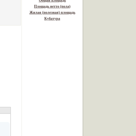
Общая площадь
Площадь нетто (пола)
Жилая (полезная) площадь
Кубатура