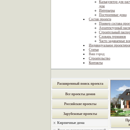
Калькулятор для рас
дом
Интерьеры
Построенные дома
Состав проекта
Пример состава прое
Архитектурный пасп
Строительный паспо
Словарь терминов
Часто задаваемые в
Индивидуальное проектиро
Статьи
Ваш город
Строительство
Контакты
Расширенный поиск проекта
Все проекты домов
Российские проекты
Зарубежные проекты
Пр
Кирпичные дома