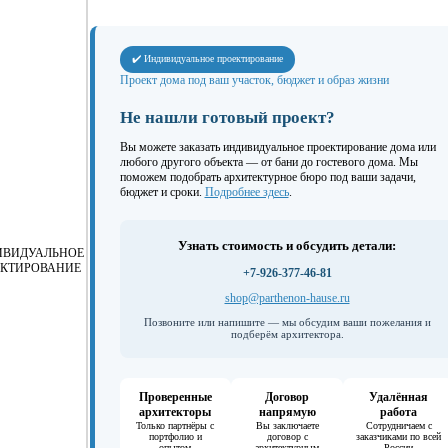
✔️ Индивидуальное проектирование
Проект дома под ваш участок, бюджет и образ жизни
Не нашли готовый проект?
Вы можете заказать индивидуальное проектирование дома или
любого другого объекта — от бани до гостевого дома. Мы
поможем подобрать архитектурное бюро под ваши задачи,
бюджет и сроки.
Подробнее здесь
.
Узнать стоимость и обсудить детали:
ИВИДУАЛЬНОЕ
КТИРОВАНИЕ
+7-926-377-46-81
shop@parthenon-hause.ru
Позвоните или напишите — мы обсудим ваши пожелания и
подберём архитектора.
Проверенные
Договор
Удалённая
архитекторы
напрямую
работа
Только партнёры с
Вы заключаете
Сотрудничаем с
портфолио и
договор с
заказчиками по всей
опытом
архитектурным
России