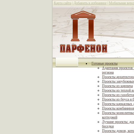
Карта сайта
|
Добавить в избранное
|
Мобильная верс
Готовые проекты
Адаптация проектов 
региона
Проекты архитектор
Проекты зарубежных
Проекты из кирпича
Проекты из теплой 
Проекты из газобето
Проекты из бруса и 
Проекты каркасных 
Проекты комбиниро
Проекты монолитны
коттеджей
Лучшие проекты: дом
беседки
Проекты домов, кот