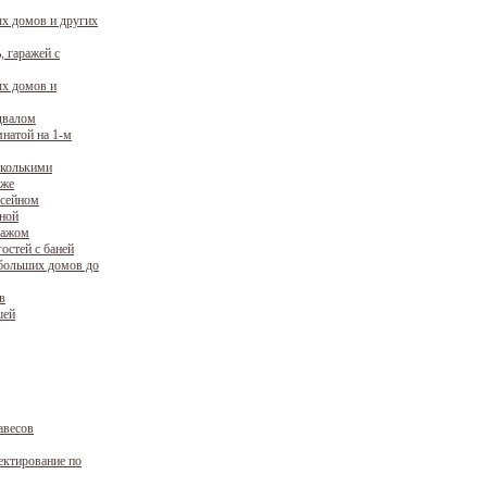
х домов и других
, гаражей с
х домов и
двалом
натой на 1-м
сколькими
аже
ссейном
уной
ражом
остей с баней
больших домов до
в
шей
авесов
ектирование по