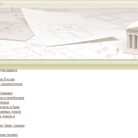
ия
для вашего
ов России
 архитекторов
керамики
на и пеноблоков
бревна
домов и бань
ванных домов
х домов и
а, бани, гаражи,
орые можно