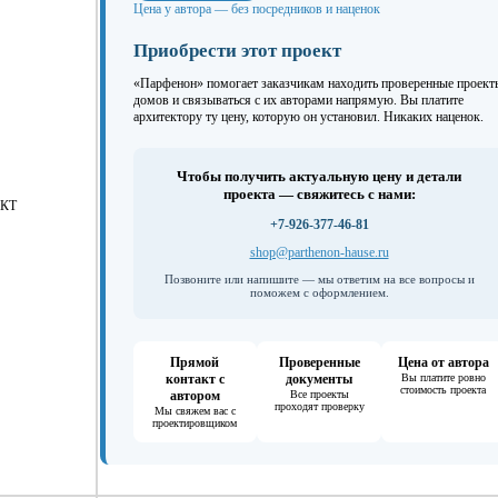
Цена у автора — без посредников и наценок
Приобрести этот проект
«Парфенон» помогает заказчикам находить проверенные проект
домов и связываться с их авторами напрямую. Вы платите
архитектору ту цену, которую он установил. Никаких наценок.
Чтобы получить актуальную цену и детали
проекта — свяжитесь с нами:
КТ
+7-926-377-46-81
shop@parthenon-hause.ru
Позвоните или напишите — мы ответим на все вопросы и
поможем с оформлением.
Прямой
Проверенные
Цена от автора
контакт с
документы
Вы платите ровно
стоимость проекта
автором
Все проекты
проходят проверку
Мы свяжем вас с
проектировщиком