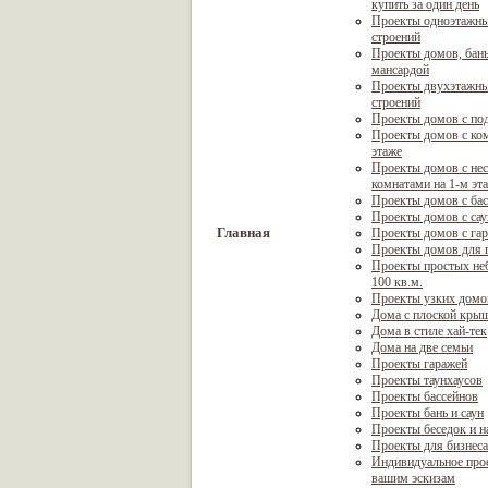
купить за один день
Проекты одноэтажны
строений
Проекты домов, бань
мансардой
Проекты двухэтажны
строений
Проекты домов с по
Проекты домов с ком
этаже
Проекты домов с не
комнатами на 1-м эт
Проекты домов с ба
Проекты домов с са
Главная
Проекты домов с га
Проекты домов для г
Проекты простых не
100 кв.м.
Проекты узких домо
Дома с плоской кры
Дома в стиле хай-тек
Дома на две семьи
Проекты гаражей
Проекты таунхаусов
Проекты бассейнов
Проекты бань и саун
Проекты беседок и н
Проекты для бизнеса
Индивидуальное про
вашим эскизам