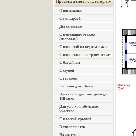
Проекты домов по категориям
Одноэтажные
С мансардой
Двухэтажные
С цокольным этажом
(подвалом)
С комнатой на первом этаже
С комнатами на первом этаже
С бассейном
С сауной
С гаражом
Гостевой дом + баня
Простые бюджетные дома до
100 кв.м.
Для узких и небольших
участков
С плоской крышей
В стиле хай-тек
На две семьи