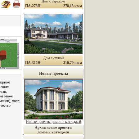
Дом с гаражом
ПА-278Н
278,18 кв.м
Дом с сауной
ПА-316Н
316,70 кв.м
Новые проекты
первом
 холл,
овая,
ом этаже
алкон), холл,
ичество
Новые проекты домов и коттеджей
Архив новые проекты
домов и коттеджей