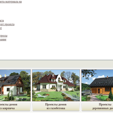
чета материала на
кта
орт проекта
рт
опросы
вание
оекты домов
Проекты домов
Проекты
из кирпича
из газобетона
деревянных до