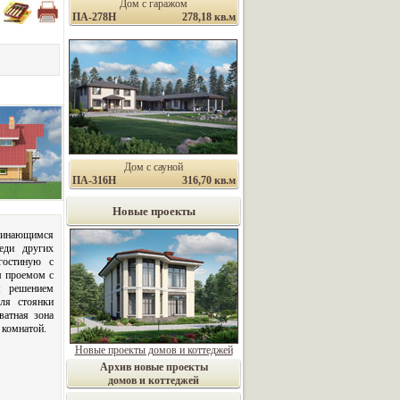
Дом с гаражом
ПА-278Н
278,18 кв.м
Дом с сауной
ПА-316Н
316,70 кв.м
Новые проекты
минающимся
еди других
гостиную с
 проемом с
м решением
для стоянки
ватная зона
 комнатой.
Новые проекты домов и коттеджей
Архив новые проекты
домов и коттеджей