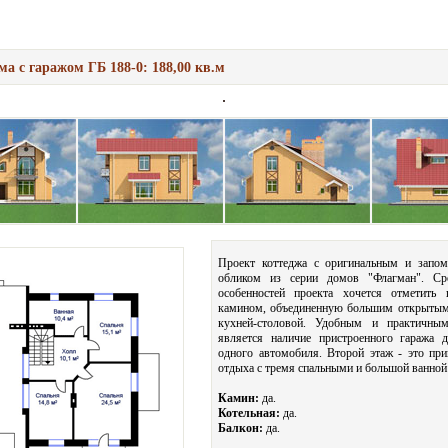
ма с гаражом ГБ 188-0: 188,00 кв.м
Проект коттеджа с оригинальным и запо
обликом из серии домов "Флагман". Ср
особенностей проекта хочется отметить 
камином, объединенную большим открытым
кухней-столовой. Удобным и практичны
является наличие пристроенного гаража 
одного автомобиля. Второй этаж - это при
отдыха с тремя спальными и большой ванной
Камин:
да.
Котельная:
да.
Балкон:
да.