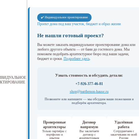
✔️ Индивидуальное проектирование
Проект дома под ваш участок, бюджет и образ жизни
Не нашли готовый проект?
Вы можете заказать индивидуальное проектирование дома или
любого другого объекта — от бани до гостевого дома. Мы
поможем подобрать архитектурное бюро под ваши задачи,
бюджет и сроки.
Подробнее здесь
.
Узнать стоимость и обсудить детали:
ИВИДУАЛЬНОЕ
КТИРОВАНИЕ
+7-926-377-46-81
shop@parthenon-hause.ru
Позвоните или напишите — мы обсудим ваши пожелания и
подберём архитектора.
Проверенные
Договор
Удалённая
архитекторы
напрямую
работа
Только партнёры с
Вы заключаете
Сотрудничаем с
портфолио и
договор с
заказчиками по всей
опытом
архитектурным
России