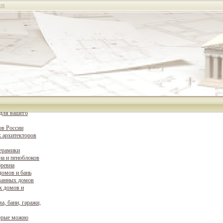
ия
для вашего
ов России
 архитекторов
керамики
на и пеноблоков
бревна
домов и бань
ванных домов
х домов и
а, бани, гаражи,
орые можно