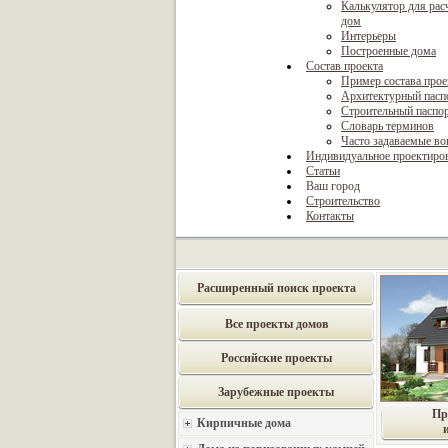
Калькулятор для рас
дом
Интерьеры
Построенные дома
Состав проекта
Пример состава прое
Архитектурный пасп
Строительный паспо
Словарь терминов
Часто задаваемые в
Индивидуальное проектиро
Статьи
Ваш город
Строительство
Контакты
Расширенный поиск проекта
Все проекты домов
Российские проекты
Зарубежные проекты
Пр
Кирпичные дома