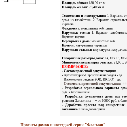
Площадь общая:
188,00 кв.м.
Площадь жилая:
78,40 кв.м.
Технология и конструкция:
1 Вариант: ст
дома из газобетона. 2 Вариант: строительс
кирпича.
Фундамент:
монолитная ж/б плита.
Наружные стены:
1. Вариант: газобетонны
Вариант: кирпич.
Перекрытия дома:
монолитные ж/б.
Кровля:
натуральная черепица.
Наружная отделка:
штукатурка, натуральны
Габаритные размеры дома:
14,30 х 13,30 м
Минимальные размеры участка:
21,00 x 2
ПРИМЕЧАНИЕ:
-
Состав проектной документации:
- Архитектурно-Строительный раздел - да.
- Инженерные разделы (ОВ, ВК,ЭО) - да.
-
Стоимость проектной документации >>
-
Разработка зеркального варианта дом
руб. к базовой цене.
-
Разработка фундамента дома под гео
условия Заказчика
= + от 10000 руб. к базо
-
Доработка проекта под конкретные
заказчика
= цена договорная.
Проекты домов и коттеджей серии "Флагман"