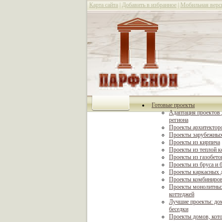
Карта сайта
|
Добавить в избранное
|
Мобильная верс
Готовые проекты
Адаптация проектов 
региона
Проекты архитектор
Проекты зарубежных
Проекты из кирпича
Проекты из теплой 
Проекты из газобето
Проекты из бруса и 
Проекты каркасных 
Проекты комбиниро
Проекты монолитны
коттеджей
Лучшие проекты: дом
беседки
Проекты домов, кот