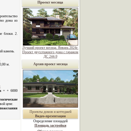
Проект месяца
роительство
тво дома из
е блоки. 2.
Лучший проект месяца. Январь 2024г.
й камень.
Проект двухэтажного дома с гаражом
ДС 244-9
.
Архив проект месяца
0,00 м.
>
а
= + 6000
логические
вой цене.
 пожелания
Проекты домов и коттеджей
Видео-презентации
Определение площадей
Площадь застройки