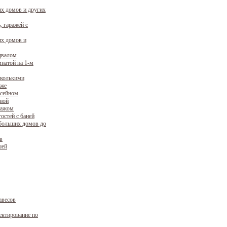
х домов и других
, гаражей с
х домов и
двалом
натой на 1-м
сколькими
аже
ссейном
уной
ражом
остей с баней
больших домов до
в
шей
авесов
ектирование по