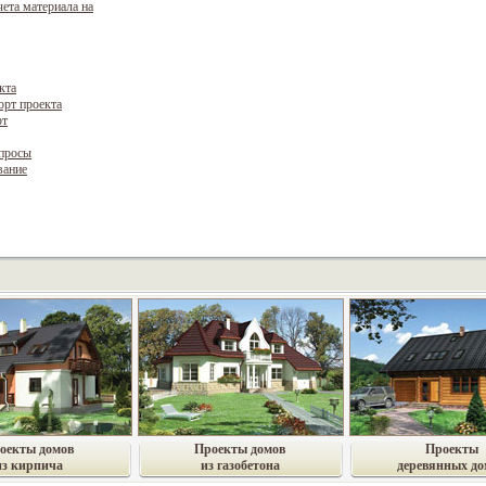
чета материала на
кта
орт проекта
рт
опросы
вание
оекты домов
Проекты домов
Проекты
из кирпича
из газобетона
деревянных до