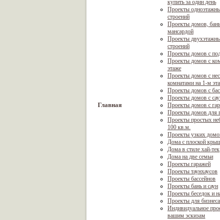
купить за один день
Проекты одноэтажны
строений
Проекты домов, бань
мансардой
Проекты двухэтажны
строений
Проекты домов с по
Проекты домов с ком
этаже
Проекты домов с не
комнатами на 1-м эт
Проекты домов с ба
Проекты домов с са
Главная
Проекты домов с га
Проекты домов для г
Проекты простых не
100 кв.м.
Проекты узких домо
Дома с плоской кры
Дома в стиле хай-тек
Дома на две семьи
Проекты гаражей
Проекты таунхаусов
Проекты бассейнов
Проекты бань и саун
Проекты беседок и н
Проекты для бизнеса
Индивидуальное про
вашим эскизам