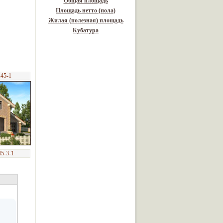
Общая площадь
Площадь нетто (пола)
Жилая (полезная) площадь
Кубатура
145-1
45-3-1