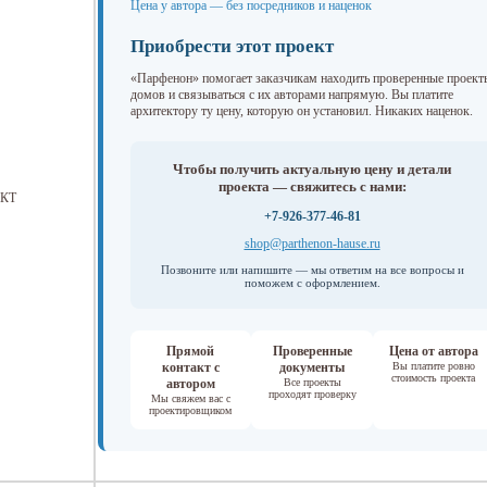
Цена у автора — без посредников и наценок
Приобрести этот проект
«Парфенон» помогает заказчикам находить проверенные проект
домов и связываться с их авторами напрямую. Вы платите
архитектору ту цену, которую он установил. Никаких наценок.
Чтобы получить актуальную цену и детали
проекта — свяжитесь с нами:
КТ
+7-926-377-46-81
shop@parthenon-hause.ru
Позвоните или напишите — мы ответим на все вопросы и
поможем с оформлением.
Прямой
Проверенные
Цена от автора
контакт с
документы
Вы платите ровно
стоимость проекта
автором
Все проекты
проходят проверку
Мы свяжем вас с
проектировщиком