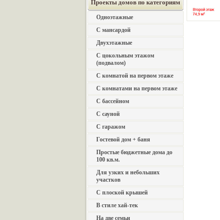
Проекты домов по категориям
Одноэтажные
С мансардой
Двухэтажные
С цокольным этажом
(подвалом)
С комнатой на первом этаже
С комнатами на первом этаже
С бассейном
С сауной
С гаражом
Гостевой дом + баня
Простые бюджетные дома до
100 кв.м.
Для узких и небольших
участков
С плоской крышей
В стиле хай-тек
На две семьи