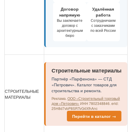
Договор
Удалённая
напрямую
работа
Вы заключаете
Сотрудничаем
договор с
с заказчиками
архитектурным
по всей России
бюро
Строительные материалы
Партнёр «Парфенона» — СТД
«Петрович». Каталог товаров для
строительства и ремонта.
СТРОИТЕЛЬНЫЕ
МАТЕРИАЛЫ
Реклама.
ООО «Строительный торговый
дом «Петрович»
ИНН 7802348846.
erid:
25H8d7vbP8SRTvG4XfhAnc
Перейти в каталог →