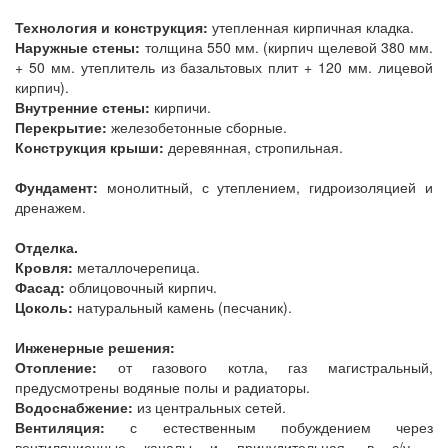
Технология и конструкция:
утепленная кирпичная кладка.
Наружные стены:
толщина 550 мм. (кирпич щелевой 380 мм.
+ 50 мм. утеплитель из базальтовых плит + 120 мм. лицевой
кирпич).
Внутренние стены:
кирпичи.
Перекрытие:
железобетонные сборные.
Конструкция крыши:
деревянная, стропильная.
Фундамент:
монолитный, с утеплением, гидроизоляцией и
дренажем.
Отделка.
Кровля:
металлочерепица.
Фасад:
облицовочный кирпич.
Цоколь:
натуральный камень (песчаник).
Инженерные решения:
Отопление:
от газового котла, газ магистральный,
предусмотрены водяные полы и радиаторы.
Водоснабжение:
из центральных сетей.
Вентиляция:
с естественным побуждением через
вентиляционные каналы и принудительная, в с/у -