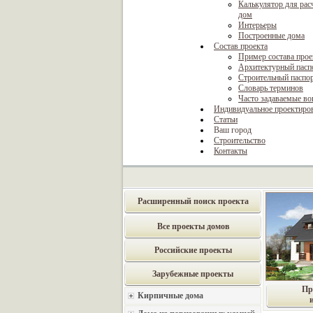
Калькулятор для рас
дом
Интерьеры
Построенные дома
Состав проекта
Пример состава прое
Архитектурный пасп
Строительный паспо
Словарь терминов
Часто задаваемые в
Индивидуальное проектиро
Статьи
Ваш город
Строительство
Контакты
Расширенный поиск проекта
Все проекты домов
Российские проекты
Зарубежные проекты
Пр
Кирпичные дома