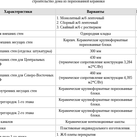
строительство дома из поризованной керамики
Характеристики
Варианты
1. Монолитный ж/б ленточный
2. Сборный ж/б ленточный
3. Свайный ж/б с ростверком
я внешних стен
Однородная кладка
Кирпич. Керамические крупноформатные
нешних несущих стен
поризованные блоки.
шних стен (отделка: штукатурка)
300 мм
430 мм
ешних стен для Центральных
(термическое сопротивление конструкции 3,284
Ф
м2*С/Вт)
460 мм
ешних стен для Северо-Восточных
(термическое сопротивление конструкции 4,395
Ф
м2*С/Вт)
Керамические крупноформатные поризованные
нутренних несущих стен
блоки.
Керамические крупноформатные поризованные
регородок 1-го этажа
блоки.
Керамические крупноформатные поризованные
регородок 2-го этажа
блоки.
 каналов
Керамические вентиляционные шахты.
оки
Пластиковые индивидуального изготовления.
1. Ж/б плиты перекрытия
 пола 1-го этажа