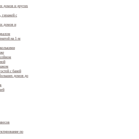
х домов и других
, гаражей с
х домов и
двалом
натой на 1-м
сколькими
аже
ссейном
уной
ражом
остей с баней
больших домов до
в
шей
авесов
ектирование по