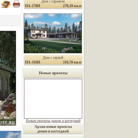
Дом с гаражом
ПА-278Н
278,18 кв.м
Дом с сауной
ПА-316Н
316,70 кв.м
Новые проекты
Новые проекты домов и коттеджей
Архив новые проекты
домов и коттеджей