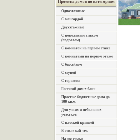
Проекты домов по категориям
Одноэтажные
С мансардой
Двухэтажные
С цокольным этажом
(подвалом)
С комнатой на первом этаже
С комнатами на первом этаже
С бассейном
С сауной
С гаражом
Гостевой дом + баня
Простые бюджетные дома до
100 кв.м.
Для узких и небольших
участков
С плоской крышей
В стиле хай-тек
На две семьи