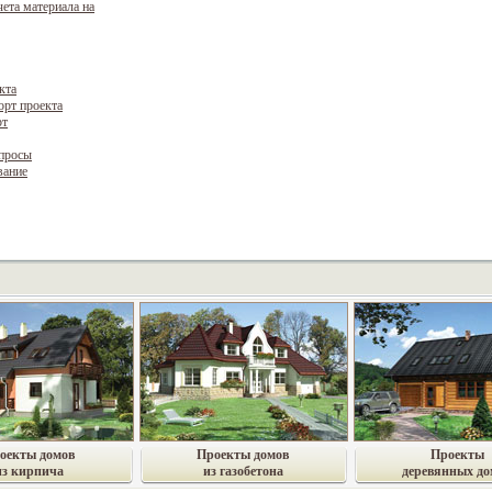
чета материала на
кта
орт проекта
рт
опросы
вание
оекты домов
Проекты домов
Проекты
из кирпича
из газобетона
деревянных до