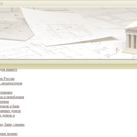
ия
для вашего
ов России
 архитекторов
керамики
на и пеноблоков
бревна
домов и бань
ванных домов
х домов и
а, бани, гаражи,
орые можно