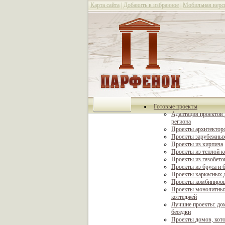
Карта сайта
|
Добавить в избранное
|
Мобильная верс
Готовые проекты
Адаптация проектов 
региона
Проекты архитектор
Проекты зарубежных
Проекты из кирпича
Проекты из теплой 
Проекты из газобето
Проекты из бруса и 
Проекты каркасных 
Проекты комбиниро
Проекты монолитны
коттеджей
Лучшие проекты: дом
беседки
Проекты домов, кот