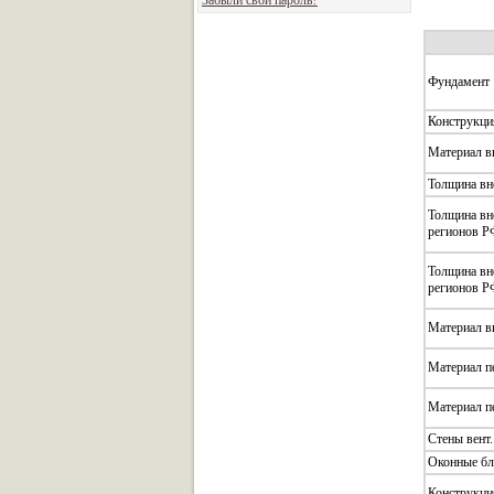
Забыли свой пароль?
Фундамент
Конструкци
Материал в
Толщина вне
Толщина вн
регионов Р
Толщина вн
регионов Р
Материал в
Материал пе
Материал пе
Стены вент.
Оконные бл
Конструкция