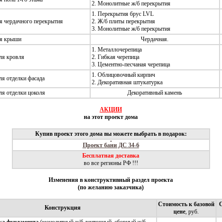
2. Монолитные ж/б перекрытия
1. Перекрытия брус LVL
я чердачного перекрытия
2. Ж/б плиты перекрытия
3. Монолитные ж/б перекрытия
ия крыши
Чердачная.
1. Металлочерепица
ля кровля
2. Гибкая черепица
3. Цементно-песчаная черепица
1. Облицовочный кирпич
ля отделки фасада
2. Декоративная штукатурка
ля отделки цоколя
Декоративный камень
АКЦИИ
на этот проект дома
Купив проект этого дома вы можете выбрать в подарок:
Проект бани ДС 34-6
Бесплатная доставка
во все регионы РФ !!!
Изменения в конструктивный раздел проекта
(по желанию заказчика)
Стоимость к базовой
Конструкция
цене
, руб.