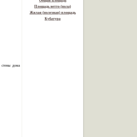
Общая площадь
Площадь нетто (пола)
Жилая (полезная) площадь
Кубатура
 стены дома