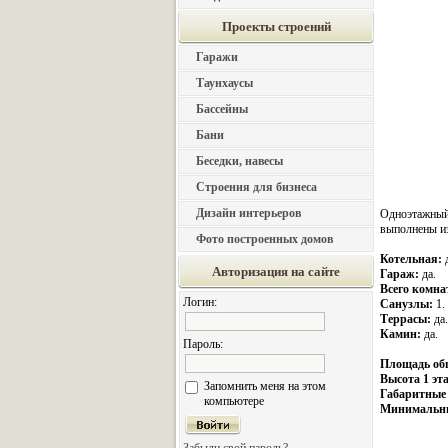
Проекты строений
Гаражи
Таунхаусы
Бассейны
Бани
Беседки, навесы
Строения для бизнеса
Дизайн интерьеров
Одноэтажный
выполнены и
Фото построенных домов
Котельная:
д
Авторизация на сайте
Гараж:
да.
Всего комна
Логин:
Санузлы:
1.
Террасы:
да.
Камин:
да.
Пароль:
Площадь об
Высота 1 эт
Запомнить меня на этом
Габаритные
компьютере
Минимальны