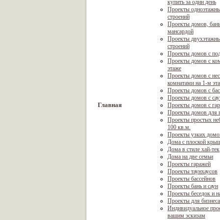
купить за один день
Проекты одноэтажны
строений
Проекты домов, бань
мансардой
Проекты двухэтажны
строений
Проекты домов с по
Проекты домов с ком
этаже
Проекты домов с не
комнатами на 1-м эт
Проекты домов с ба
Проекты домов с са
Главная
Проекты домов с га
Проекты домов для г
Проекты простых не
100 кв.м.
Проекты узких домо
Дома с плоской кры
Дома в стиле хай-тек
Дома на две семьи
Проекты гаражей
Проекты таунхаусов
Проекты бассейнов
Проекты бань и саун
Проекты беседок и н
Проекты для бизнеса
Индивидуальное про
вашим эскизам