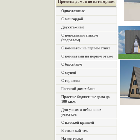
Проекты домов по категориям
Одноэтажные
С мансардой
Двухэтажные
С цокольным этажом
(подвалом)
С комнатой на первом этаже
С комнатами на первом этаже
С бассейном
С сауной
С гаражом
Гостевой дом + баня
Простые бюджетные дома до
100 кв.м.
Для узких и небольших
участков
С плоской крышей
В стиле хай-тек
На две семьи