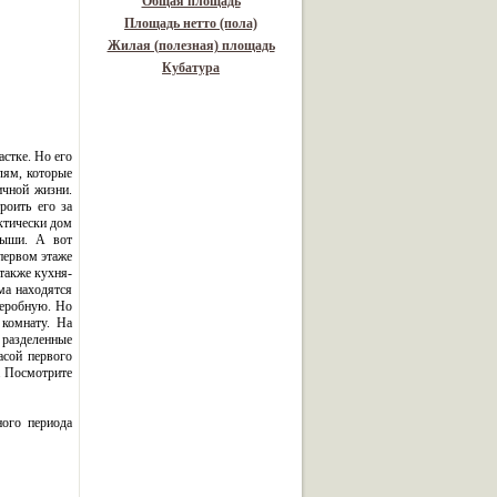
Общая площадь
Площадь нетто (пола)
Жилая (полезная) площадь
Кубатура
стке. Но его
лям, которые
ичной жизни.
роить его за
ктически дом
рыши. А вот
первом этаже
 также кухня-
ма находятся
деробную. Но
комнату. На
 разделенные
асой первого
. Посмотрите
ного периода