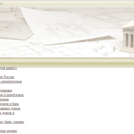
ия
для вашего
ов России
 архитекторов
керамики
на и пеноблоков
бревна
домов и бань
ванных домов
х домов и
а, бани, гаражи,
орые можно