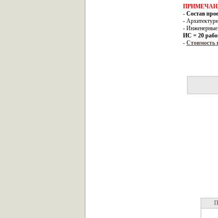
ПРИМЕЧАН
-
Состав про
- Архитектур
- Инженерные
ИС = 20 рабо
-
Стоимость 
П