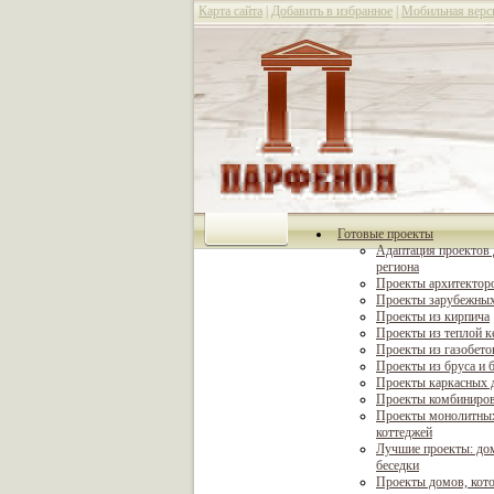
Карта сайта
|
Добавить в избранное
|
Мобильная верс
Готовые проекты
Адаптация проектов 
региона
Проекты архитектор
Проекты зарубежных
Проекты из кирпича
Проекты из теплой 
Проекты из газобето
Проекты из бруса и 
Проекты каркасных 
Проекты комбиниро
Проекты монолитны
коттеджей
Лучшие проекты: дом
беседки
Проекты домов, кот