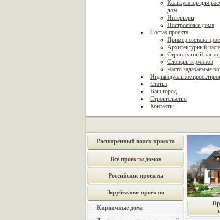
Калькулятор для рас
дом
Интерьеры
Построенные дома
Состав проекта
Пример состава прое
Архитектурный пасп
Строительный паспо
Словарь терминов
Часто задаваемые в
Индивидуальное проектиро
Статьи
Ваш город
Строительство
Контакты
Расширенный поиск проекта
Все проекты домов
Российские проекты
Зарубежные проекты
Пр
Кирпичные дома