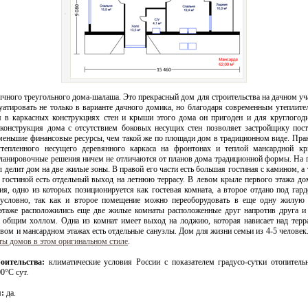
чного треугольного дома-шалаша. Это прекрасный дом для строительства на дачном уча
атировать не только в варианте дачного домика, но благодаря современным утеплите
я в каркасных конструкциях стен и крыши этого дома он пригоден и для круглогод
 конструкция дома с отсутствием боковых несущих стен позволяет застройщику пост
меньшие финансовые ресурсы, чем такой же по площади дом в традиционном виде. Пра
утепленного несущего деревянного каркаса на фронтонах и теплой мансардной к
ланировочные решения ничем не отличаются от планов дома традиционной формы. На 
 делит дом на две жилые зоны. В правой его части есть большая гостиная с камином, а
 гостиной есть отдельный выход на летнюю террасу. В левом крыле первого этажа до
я, одно из которых позиционируется как гостевая комната, а второе отдано под гар
 условно, так как и второе помещение можно переоборудовать в еще одну жилую 
этаже расположились еще две жилые комнаты расположенные друг напротив друга и
 общим холлом. Одна из комнат имеет выход на лоджию, которая нависает над терр
рвом и мансардном этажах есть отдельные санузлы. Дом для жизни семьи из 4-5 человек
ты домов в этом оригинальном стиле
.
оительства:
климатические условия России с показателем градусо-сутки отопитель
0°С сут.
:
да.