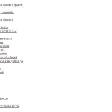
х домов и других
, гаражей с
х домов и
двалом
натой на 1-м
сколькими
аже
ссейном
уной
ражом
остей с баней
больших домов до
в
шей
авесов
ектирование по