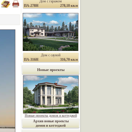
Дом с гаражом
ПА-278Н
278,18 кв.м
Дом с сауной
ПА-316Н
316,70 кв.м
Новые проекты
Новые проекты домов и коттеджей
Архив новые проекты
домов и коттеджей