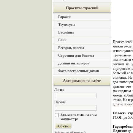
Проекты строений
Гаражи
Таунхаусы
Бассейны
Бани
Проект необы
можно эксплу
Беседки, навесы
используютс
Треугольная
Строения для бизнеса
значительно 
Дизайн интерьеров
состоит из 
внутренние п
Фото построенных домов
большой холл
столовая. Из
Авторизация на сайте
два помещени
деление это
Логин:
мансардном 
между собой
этажа. На пе
Пароль:
другие проек
Область стр
Запомнить меня на этом
ГСОП до 500
компьютере
Гардеробная
Лоджия:
да.