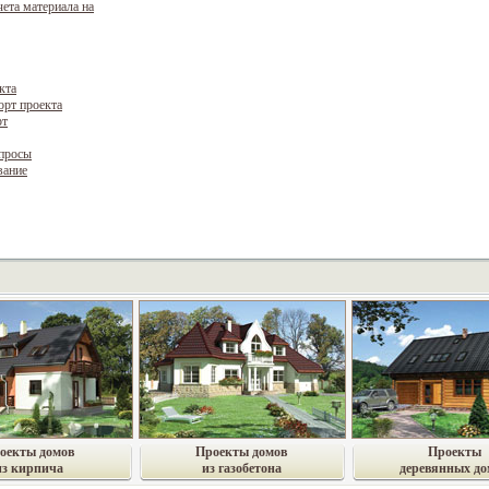
чета материала на
кта
орт проекта
рт
опросы
вание
оекты домов
Проекты домов
Проекты
из кирпича
из газобетона
деревянных до