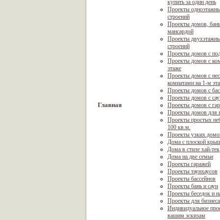
купить за один день
Проекты одноэтажны
строений
Проекты домов, бань
мансардой
Проекты двухэтажны
строений
Проекты домов с по
Проекты домов с ком
этаже
Проекты домов с не
комнатами на 1-м эт
Проекты домов с ба
Проекты домов с са
Главная
Проекты домов с га
Проекты домов для г
Проекты простых не
100 кв.м.
Проекты узких домо
Дома с плоской кры
Дома в стиле хай-тек
Дома на две семьи
Проекты гаражей
Проекты таунхаусов
Проекты бассейнов
Проекты бань и саун
Проекты беседок и н
Проекты для бизнеса
Индивидуальное про
вашим эскизам