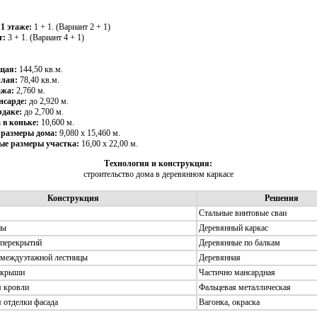
1 этаже:
1 + 1. (Вариант 2 + 1)
т:
3 + 1. (Вариант 4 + 1)
щая:
144,50 кв.м.
лая:
78,40 кв.м.
ажа:
2,760 м.
нсарде:
до 2,920 м.
рдаке:
до 2,700 м.
 в коньке:
10,600 м.
 размеры дома:
9,080 х 15,460 м.
е размеры участка:
16,00 x 22,00 м.
Технология и конструкция:
строительство дома в деревянном каркасе
Конструкция
Решения
Стальные винтовые сваи
ны
Деревянный каркас
 перекрытий
Деревянные по балкам
 междуэтажной лестницы
Деревянная
 крыши
Частично мансардная
я кровли
Фальцевая металлическая
 отделки фасада
Вагонка, окраска