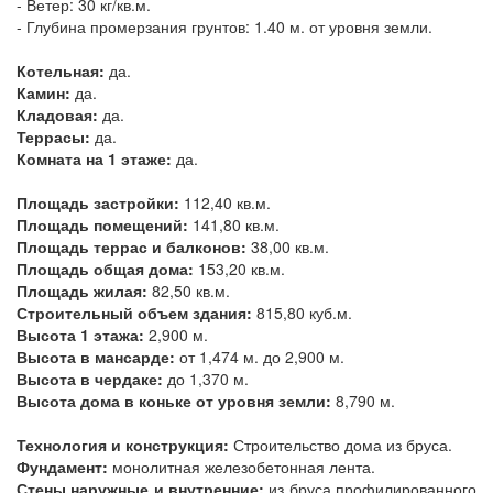
- Ветер: 30 кг/кв.м.
- Глубина промерзания грунтов: 1.40 м. от уровня земли.
Котельная:
да.
Камин:
да.
Кладовая:
да.
Террасы:
да.
Комната на 1 этаже:
да.
Площадь застройки:
112,40 кв.м.
Площадь помещений:
141,80 кв.м.
Площадь террас и балконов:
38,00 кв.м.
Площадь общая дома:
153,20 кв.м.
Площадь жилая:
82,50 кв.м.
Строительный объем здания:
815,80 куб.м.
Высота 1 этажа:
2,900 м.
Высота в мансарде:
от 1,474 м. до 2,900 м.
Высота в чердаке:
до 1,370 м.
Высота дома в коньке от уровня земли:
8,790 м.
Технология и конструкция:
Строительство дома из бруса.
Фундамент:
монолитная железобетонная лента.
Стены наружные и внутренние:
из бруса профилированного