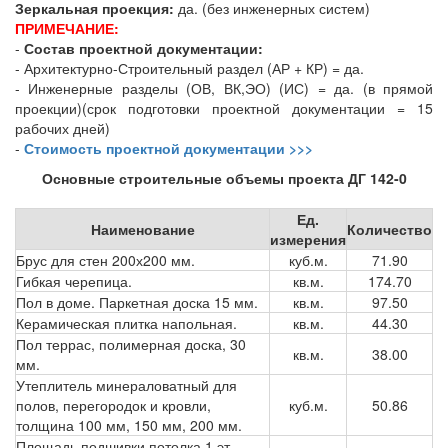
Зеркальная проекция:
да. (без инженерных систем)
ПРИМЕЧАНИЕ:
-
Состав проектной документации:
- Архитектурно-Строительный раздел (АР + КР) = да.
- Инженерные разделы (ОВ, ВК,ЭО) (ИС) = да. (в прямой
проекции)(срок подготовки проектной документации = 15
рабочих дней)
-
Стоимость проектной документации >>>
Основные строительные объемы проекта ДГ 142-0
Ед.
Наименование
Количество
измерения
Брус для стен 200х200 мм.
куб.м.
71.90
Гибкая черепица.
кв.м.
174.70
Пол в доме. Паркетная доска 15 мм.
кв.м.
97.50
Керамическая плитка напольная.
кв.м.
44.30
Пол террас, полимерная доска, 30
кв.м.
38.00
мм.
Утеплитель минераловатный для
полов, перегородок и кровли,
куб.м.
50.86
толщина 100 мм, 150 мм, 200 мм.
Площадь подшивки потолка 1 эт.