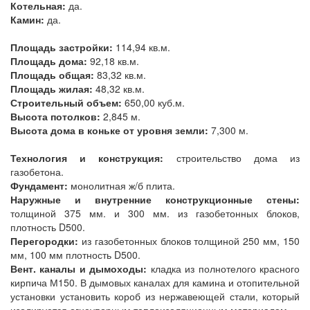
Котельная:
да.
Камин:
да.
Площадь застройки:
114,94 кв.м.
Площадь дома:
92,18 кв.м.
Площадь общая:
83,32 кв.м.
Площадь жилая:
48,32 кв.м.
Строительный объем:
650,00 куб.м.
Высота потолков:
2,845 м.
Высота дома в коньке от уровня земли:
7,300 м.
Технология и конструкция:
строительство дома из
газобетона.
Фундамент:
монолитная ж/б плита.
Наружные и внутренние конструкционные стены:
толщиной 375 мм. и 300 мм. из газобетонных блоков,
плотность D500.
Перегородки:
из газобетонных блоков толщиной 250 мм, 150
мм, 100 мм плотность D500.
Вент. каналы и дымоходы:
кладка из полнотелого красного
кирпича М150. В дымовых каналах для камина и отопительной
установки установить короб из нержавеющей стали, который
изолируется огнеупорным теплоизоляционным материалом.