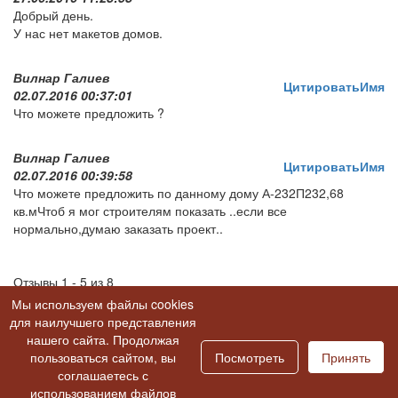
Добрый день.
У нас нет макетов домов.
Вилнар Галиев
Цитировать
Имя
02.07.2016 00:37:01
Что можете предложить ?
Вилнар Галиев
Цитировать
Имя
02.07.2016 00:39:58
Что можете предложить по данному дому А-232П232,68
кв.мЧтоб я мог строителям показать ..если все
нормально,думаю заказать проект..
Отзывы 1 - 5 из 8
1
2
|
»
|
Конец
Мы используем файлы cookies
для наилучшего представления
нашего сайта. Продолжая
Перейти к обсуждению на форуме >>
пользоваться сайтом, вы
Посмотреть
Принять
соглашаетесь с
использованием файлов