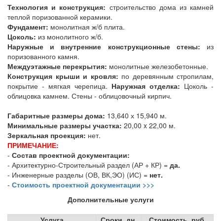
Технология и конструкция:
строительство дома из камней
теплой поризованной керамики.
Фундамент:
монолитная ж/б плита.
Цоколь:
из монолитного ж/б.
Наружные и внутренние конструкционные стены:
из
поризованного камня.
Междуэтажные перекрытия:
монолитные железобетонные.
Конструкция крыши и кровля:
по деревянным стропилам,
покрытие - мягкая черепица.
Наружная отделка:
Цоколь -
облицовка камнем. Стены - облицовочный кирпич.
Габаритные размеры дома:
13,640 х 15,940 м.
Минимальные размеры участка:
20,00 x 22,00 м.
Зеркальная проекция:
нет.
ПРИМЕЧАНИЕ:
-
Состав проектной документации:
- Архитектурно-Строительный раздел (АР + КР) =
да.
- Инженерные разделы (ОВ, ВК,ЭО) (ИС) =
нет.
-
Стоимость проектной документации >>>
Дополнительные услуги
Услуга
Сроки, дн.
Стоимость, руб.