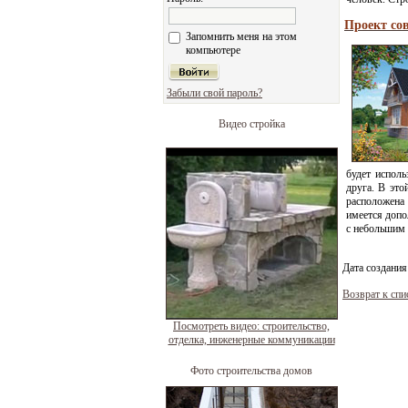
Проект сов
Запомнить меня на этом
компьютере
Забыли свой пароль?
Видео стройка
будет исполь
друга. В это
расположена 
имеется допо
с небольшим 
Дата создания
Возврат к спи
Посмотреть видео: строительство,
отделка, инженерные коммуникации
Фото строительства домов