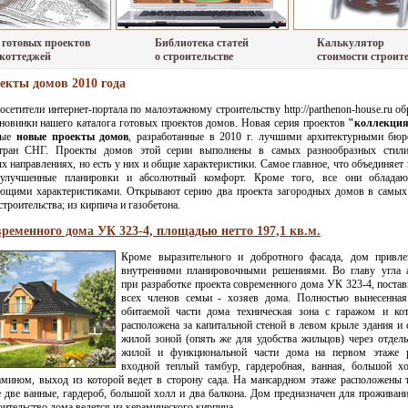
 готовых проектов
Библиотека статей
Калькулятор
 коттеджей
о строительстве
стоимости строит
екты домов 2010 года
сетители интернет-портала по малоэтажному строительству http://parthenon-house.ru о
новинки нашего каталога готовых проектов домов. Новая серия проектов
"коллекция
мые
новые проекты домов
, разработанные в 2010 г. лучшими архитектурными бю
тран СНГ. Проекты домов этой серии выполнены в самых разнообразных стили
х направлениях, но есть у них и общие характеристики. Самое главное, что объединяет
 улучшенные планировки и абсолютный комфорт. Кроме того, все они облада
ающими характеристиками. Открывают серию два проекта загородных домов в самы
троительства; из кирпича и газобетона.
ременного дома УК 323-4, площадью нетто 197,1 кв.м.
Кроме выразительного и добротного фасада, дом привле
внутренними планировочными решениями. Во главу угла а
при разработке проекта современного дома УК 323-4, поста
всех членов семьи - хозяев дома. Полностью вынесенная
обитаемой части дома техническая зона с гаражом и кот
расположена за капитальной стеной в левом крыле здания и 
жилой зоной (опять же для удобства жильцов) через отдел
жилой и функциональной части дома на первом этаже 
входной теплый тамбур, гардеробная, ванная, большой х
амином, выход из которой ведет в сторону сада. На мансардном этаже расположены 
 две ванные, гардероб, большой холл и два балкона. Дом предназначен для проживани
оительство дома ведется из керамического кирпича.