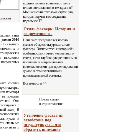
архитекторами возникают из-за
плохо составленного техзадания?
Мы написали статью-инструкцию,
которая научит вас создавать
ельства
идеальное ТЗ.
Стиль фахверк: История и
современность.
бращаем ваше
 домов 2010
Наш сайт представляет новую
ро Восточной
статью об архитектурном стиле
стических и
фахверк. Знакомьтесь с историей и
 эти
проекты
особенностями этого уникального
ют высокими
стиля, с его глубоко укоренившимся
х популярных
прошлым и современными
возможностями при проектировании
домов в этой элегантной и
привлекательной эстетике.
кает своими
Все новости >>
рхитекторы,
вили комфорт
 за пределы
Новые статьи
ельной. Она
о строительстве
сообщается с
ьный вход. В
расположены
Утепление фасада из
олл, кухня и
газобетона под
три спальные
штукатурку: на что
я семьи из 5
обратить внимание