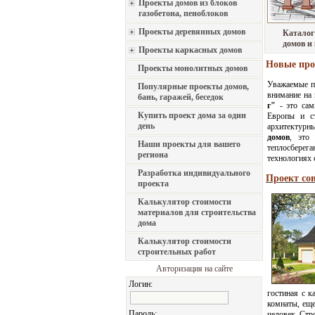
Проекты домов из блоков
газобетона, пеноблоков
Проекты деревянных домов
Каталог
домов и
Проекты каркасных домов
Новые про
Проекты монолитных домов
Уважаемые по
Популярные проекты домов,
внимание на 
бань, гаражей, беседок
г"
- это са
Купить проект дома за один
Европы и с
день
архитектурны
домов
, это
Наши проекты для вашего
теплосберег
региона
технологиях с
Разработка индивидуального
Проект сов
проекта
Калькулятор стоимости
материалов для строительства
дома
Калькулятор стоимости
строительных работ
Авторизация на сайте
Логин:
гостиная с к
комнаты, еще
Пароль:
человек. Стр