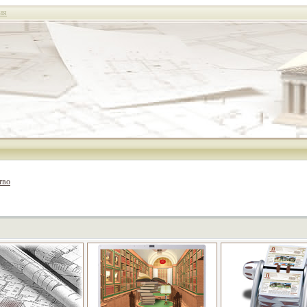
ия
тво