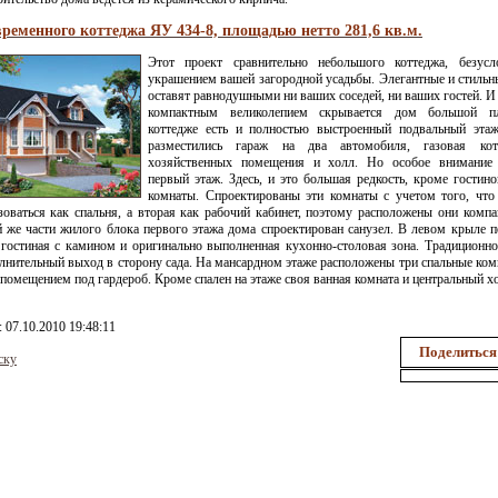
ременного коттеджа ЯУ 434-8, площадью нетто 281,6 кв.м.
Этот проект сравнительно небольшого коттеджа, безусло
украшением вашей загородной усадьбы. Элегантные и стильн
оставят равнодушными ни ваших соседей, ни ваших гостей. И 
компактным великолепием скрывается дом большой п
коттедже есть и полностью выстроенный подвальный этаж
разместились гараж на два автомобиля, газовая кот
хозяйственных помещения и холл. Но особое внимание 
первый этаж. Здесь, и это большая редкость, кроме гостин
комнаты. Спроектированы эти комнаты с учетом того, что
зоваться как спальня, а вторая как рабочий кабинет, поэтому расположены они компа
й же части жилого блока первого этажа дома спроектирован санузел. В левом крыле п
гостиная с камином и оригинально выполненная кухонно-столовая зона. Традиционно
лнительный выход в сторону сада. На мансардном этаже расположены три спальные ком
помещением под гардероб. Кроме спален на этаже своя ванная комната и центральный х
: 07.10.2010 19:48:11
Поделиться
ску