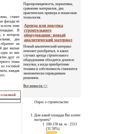
Паропроницаемость, нормативы,
сравнение материалов, два
практических примера и пошаговая
вно, станет
технология.
ые фасады не
Аренда или покупка
за всем этим
лощадью. В
строительного
, в котором
оборудования: новый
ельная, два
аналитический материал
обратите на
Новый аналитический материал
ой две жилые
поможет разобраться, в каких
 одна из них
случаях аренда строительного
ктно друг от
оборудования обходится дешевле
ервого этажа
покупки, а когда приобретение
 из гостиной
техники в собственность становится
наты, каждая
экономически оправданным
олл.
решением.
Все новости >>
 ссылкой
Опрос о строительстве
Дом какой площади Вы хотите
построить?
100-150 кв. м - 2513
(31.59%)