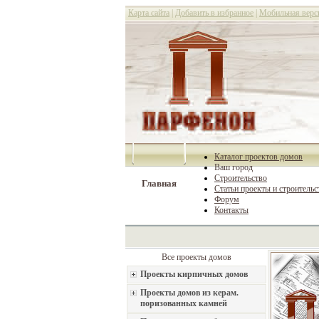
Карта сайта
|
Добавить в избранное
|
Мобильная верс
Каталог проектов домов
Ваш город
Строительство
Главная
Статьи проекты и строительс
Форум
Контакты
Все проекты домов
Проекты кирпичных домов
Проекты домов из керам.
поризованных камней