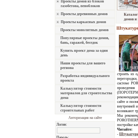
Проекты домов из блоков
газобетона, пеноблоков
Проекты деревянных домов
Каталог
домов и
Проекты каркасных домов
Штукатур
Проекты монолитных домов
Популярные проекты домов,
бань, гаражей, беседок
Купить проект дома за один
день
Наши проекты для вашего
региона
строить из 
Разработка индивидуального
перегородки,
проекта
системе PO
проведения
Калькулятор стоимости
(ПОРОТЕРМ
материалов для строительства
рекомендация
дома
сайте и посв
Калькулятор стоимости
внутренней 
строительных работ
возникают тр
Мы рекоменд
Авторизация на сайте
POROTHERM 
Логин:
постройке ка
Читайте:
-
Штукатурк
Пароль: