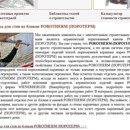
 готовых проектов
Библиотека статей
Калькулятор
 коттеджей
о строительстве
стоимости строит
ка для стен из блоков POROTHERM (ПОРОТЕРМ)
Мы заканчиваем знакомить вас с замечательным строительным
коим является керамический поризованный камень
(ПОРОТЕРМ). Вы уже узнали, что
POROTHERM (ПОРОТЕ
не просто строительным материалом, а это целая система стро
помощью изделий теплой поризованной керамики марки
(ПОРОТЕРМ) вы можете построить долговечный дом с искл
теплосберегающими характеристикам и великолепными п
свойствами. Система строительства POROTHERM (ПОРОТЕРМ
однородной теплой поризованной керамики не только внешние и внутренние несущие
 перекрытия, а также всевозможные перемычки. Вам остается только отделать дом, по
ROTHERM (ПОРОТЕРМ), исходя из вашего вкуса и финансовых возможностей. И
 отделочных работ компания производитель керамических изделий марки
) фирма WIENERBERGER (Винербергер) разработала очень подробную ин
ми по применению смесей и растворов для штукатурных работ. В материале, размещен
ященном вопросам проведения отделочных работ, вы узнаете о видах применяемых шт
и внешней отделки стен из блоков и камней POROTHERM (ПОРОТЕРМ). Вы поймете, 
ещины, высолы и другие дефекты на фасадах и стенах кирпичных домов и многое, мн
уем этот материал для прочтения не только тем, кто хочет строить кирпичный до
(ПОРОТЕРМ), но и другим частным застройщикам, кто решил остановить св
менного дома.
а для стен из блоков POROTHERM (ПОРОТЕРМ)
>>>