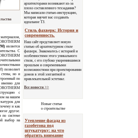
архитекторами возникают из-за
плохо составленного техзадания?
Мы написали статью-инструкцию,
которая научит вас создавать
ельства
идеальное ТЗ.
Стиль фахверк: История и
современность.
 материалом,
 POROTHERM
Наш сайт представляет новую
РМ)
является
статью об архитектурном стиле
ительства. С
фахверк. Знакомьтесь с историей и
 POROTHERM
особенностями этого уникального
ючительными
стиля, с его глубоко укоренившимся
рочностными
прошлым и современными
) позволяет
возможностями при проектировании
 стены, но и
домов в этой элегантной и
строенный по
привлекательной эстетике.
 именно для
Все новости >>
 POROTHERM
струкцию с
ном на нашем
укатурок для
Новые статьи
почему и как
о строительстве
огое другое.
м по системе
ой выбор на
Утепление фасада из
газобетона под
штукатурку: на что
обратить внимание