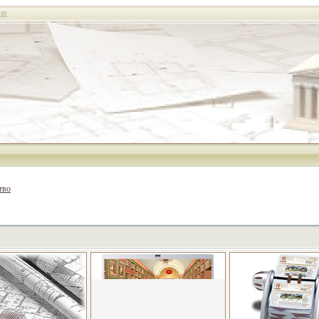
ия
тво