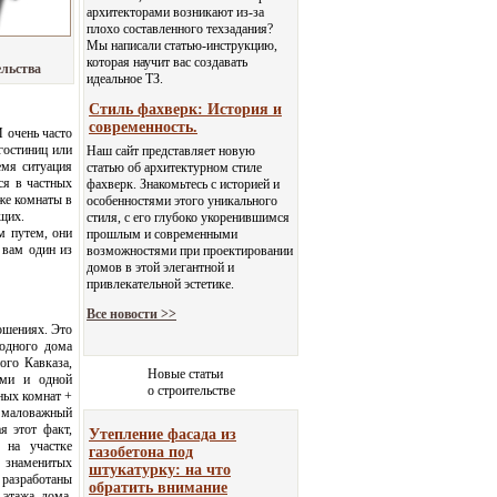
архитекторами возникают из-за
плохо составленного техзадания?
Мы написали статью-инструкцию,
которая научит вас создавать
ельства
идеальное ТЗ.
Стиль фахверк: История и
современность.
 очень часто
гостиниц или
Наш сайт представляет новую
емя ситуация
статью об архитектурном стиле
ся в частных
фахверк. Знакомьтесь с историей и
 же комнаты в
особенностями этого уникального
ющих.
стиля, с его глубоко укоренившимся
м путем, они
прошлым и современными
 вам один из
возможностями при проектировании
домов в этой элегантной и
привлекательной эстетике.
Все новости >>
ошениях. Это
родного дома
ого Кавказа,
Новые статьи
ыми и одной
о строительстве
нных комнат +
 маловажный
я этот факт,
Утепление фасада из
 на участке
газобетона под
а знаменитых
штукатурку: на что
 разработаны
обратить внимание
 этажа дома.