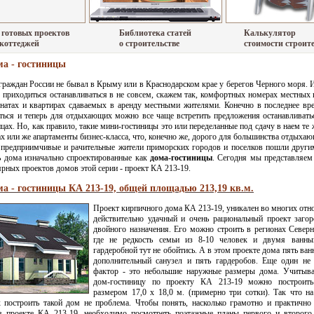
 готовых проектов
Библиотека статей
Калькулятор
 коттеджей
о строительстве
стоимости строит
ма - гостиницы
граждан России не бывал в Крыму или в Краснодарском крае у берегов Черного моря. И
риходиться останавливаться в не совсем, скажем так, комфортных номерах местных 
натах и квартирах сдаваемых в аренду местными жителями. Конечно в последнее вр
ться и теперь для отдыхающих можно все чаще встретить предложения останавливать
цах. Но, как правило, такие мини-гостиницы это или переделанные под сдачу в наем те
х или же апартаменты бизнес-класса, что, конечно же, дорого для большинства отдыха
 предприимчивые и рачительные жители приморских городов и поселков пошли други
ь дома изначально спроектированные как
дома-гостиницы
. Сегодня мы представляем
рных проектов домов этой серии - проект КА 213-19.
а - гостиницы КА 213-19, общей площадью 213,19 кв.м.
Проект кирпичного дома КА 213-19, уникален во многих отн
действительно удачный и очень рациональный проект заго
двойного назначения. Его можно строить в регионах Северн
где не редкость семьи из 8-10 человек и двумя ванн
гардеробной тут не обойтись. А в этом проекте дома пять ва
дополнительный санузел и пять гардеробов. Еще один не
фактор - это небольшие наружные размеры дома. Учитыва
дом-гостиницу по проекту КА 213-19 можно построить
размером 17,0 x 18,0 м. (примерно три сотки). Так что н
х построить такой дом не проблема. Чтобы понять, насколько грамотно и практично
в проекте КА 213-19, необходимо посмотреть поэтажные планы первого и второго