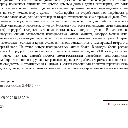
сразу привлекает внимание это крытое крыльцо дома с двумя лестницами, что согла
 входе небольшой тамбур, далее просторная прихожая, плавно переходящая в хол
е на одну немаловажную деталь - чтобы пройти на второй этаж, нет надобности у
рвого этажа дома, так как лестница на второй этаж расположена в прихожей дома. Это 
дома-гостиницы, если они будут использовать первый этаж для собственного про
обслуживающего персонала. В левом ближнем углу дома расположена сауна (раздевал
рная), гардероб, кладовая, котельная с отдельным входом с улицы. В дальнем л
 несущей стеной расположена изолированная жилая комната, которую можно испол
ев или обслуживающего персонала. К этой комнате примыкает ванная и туалет. В прав
просторная гостиная и кухня-столовая. Теперь ознакомимся с планировкой второго э
торный холл. На этаже четыре изолированных жилых блока. В каждом блоке распо
анная + гардероб. Самый большой блок с комнатой площадью 21.0 кв.м., а самый
14 кв.м. Так как данный
проект дома-гостиницы
разработан многоопытным 
м бюро, то и все конструктивные решения, принятые в рабочих чертежах, полностью с
м стандартам и строительным СНиПам. С одной стороны это является гарантией безо
, а с другой, позволяет значительно снизить затраты на строительство дома-гостиниц
смотреть:
ни-гостиницы Я 448-5
>>>
: 09.06.2010 18:35:24
Поделиться
ску