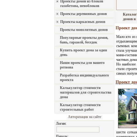
Проекты домов из блоков
газобетона, пеноблоков
Проекты деревянных домов
Каталог
домов и
Проекты каркасных домов
Проект до
Проекты монолитных домов
Мало кто из 
Популярные проекты домов,
отдыхающим п
бань, гаражей, беседок
съемных ком
Купить проект дома за один
стала улучша
день
мини-гостини
частных дома
Наши проекты для вашего
Но наиболее
региона
стали строит
самых популя
Разработка индивидуального
проекта
Проект дом
Калькулятор стоимости
материалов для строительства
дома
Калькулятор стоимости
строительных работ
Авторизация на сайте
Логин:
шести сотка
Пароль:
планировки 