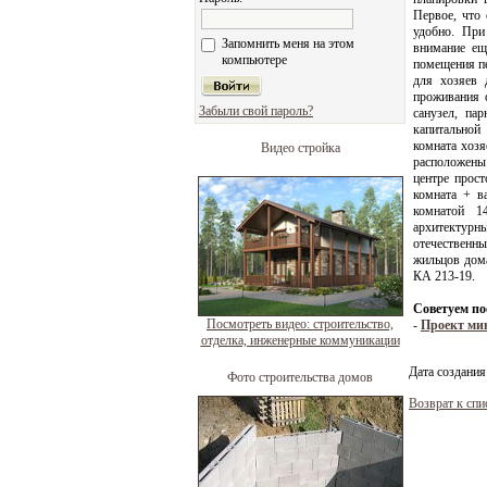
Первое, что 
удобно. При
Запомнить меня на этом
внимание ещ
компьютере
помещения пе
для хозяев 
проживания 
Забыли свой пароль?
санузел, па
капитальной
комната хозя
Видео стройка
расположены 
центре прос
комната + в
комнатой 
архитектурны
отечественны
жильцов дома
КА 213-19.
Советуем по
Посмотреть видео: строительство,
-
Проект ми
отделка, инженерные коммуникации
Дата создания
Фото строительства домов
Возврат к спи