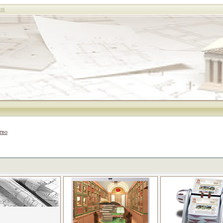
ия
тво