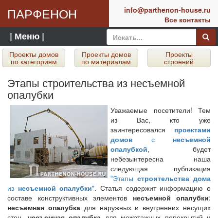
ПАРФЕНОН
info@parthenon-house.ru
Все контакты
| Меню |
Проекты домов
Проекты домов
Проекты
по категориям
по материалам
строений
Этапы строительства из несъемной
опалубки
Уважаемые посетители! Тем
из Вас, кто уже
заинтересовался
проектами
домов
с
несъемной
опалубкой
, будет
небезынтересна наша
следующая публикация
"Этапы
строительства дома
из
несъемной опалубки
"
. Статья содержит информацию о
составе конструктивных элементов
несъемной опалубки
:
несъемная опалубка
для наружных и внутренних несущих
стен,
несъемная опалубка
для межэтажных перекрытий и