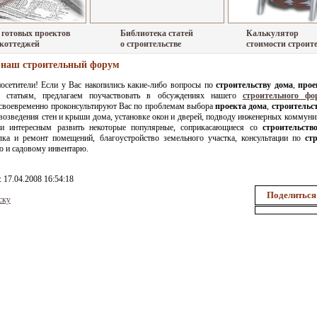
 готовых проектов
Библиотека статей
Калькулятор
 коттеджей
о строительстве
стоимости строит
наш строительный форум
осетители! Если у Вас накопились какие-либо вопросы по
строительству дома
,
прое
м статьям, предлагаем поучаствовать в обсуждениях нашего
строительного фо
 своевременно проконсультируют Вас по проблемам выбора
проекта дома
,
строительс
возведения стен и крыши дома, установке окон и дверей, подводу инженерных коммуни
и интересным развить некоторые популярные, соприкасающиеся со
строительств
елка и ремонт помещений, благоустройство земельного участка, консультации по
ст
ю и садовому инвентарю.
: 17.04.2008 16:54:18
Поделиться
ску