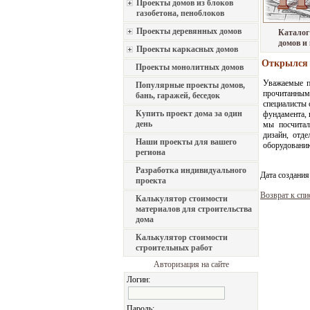
Проекты домов из блоков
газобетона, пеноблоков
Проекты деревянных домов
Каталог
домов и
Проекты каркасных домов
Открылся 
Проекты монолитных домов
Уважаемые п
Популярные проекты домов,
прочитанны
бань, гаражей, беседок
специалисты
Купить проект дома за один
фундамента, 
день
мы посчитал
дизайн, отд
Наши проекты для вашего
оборудовани
региона
Разработка индивидуального
Дата создания
проекта
Возврат к спи
Калькулятор стоимости
материалов для строительства
дома
Калькулятор стоимости
строительных работ
Авторизация на сайте
Логин:
Пароль: