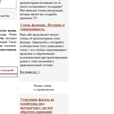
архитекторами возникают из-за
плохо составленного техзадания?
Мы написали статью-инструкцию,
которая научит вас создавать
ельства
идеальное ТЗ.
Стиль фахверк: История и
современность.
ктам домов
,
рума
. Наши
Наш сайт представляет новую
тва
, закладки
статью об архитектурном стиле
каций. Также
фахверк. Знакомьтесь с историей и
ом
тематики:
особенностями этого уникального
роительному
стиля, с его глубоко укоренившимся
прошлым и современными
возможностями при проектировании
домов в этой элегантной и
привлекательной эстетике.
 ссылкой
Все новости >>
Новые статьи
о строительстве
Утепление фасада из
газобетона под
штукатурку: на что
обратить внимание