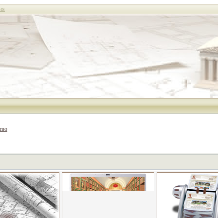
ия
тво